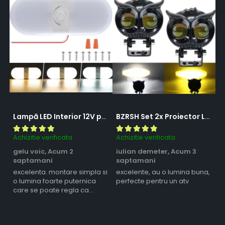
Lampă LED Interior 12V pentru Dubă, Camper și Rulotă - 180LED, 33 cm, 3 Temperaturii de Culoare, Intensitate Reglabilă, Iluminare Compartiment Marfă
BZRSH Set 2x Proiector LED Bufnita 50W Lupa 2 Faze Alb-Galben 12-24V Moto ATV
Achizitie verificata
Achizitie verificata
Ac
gelu voic,
Acum 2
iulian demeter,
Acum 3
m
saptamani
saptamani
s
excelenta. montare simpla si
excelente, au o lumina buna,
l
o lumina foarte puternica
perfecte pentru un atv
care se poate regla ca
intensitate