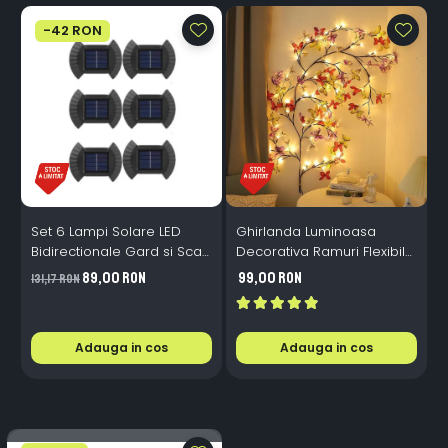
-42 RON
Set 6 Lampi Solare LED
Ghirlanda Luminoasa
Bidirectionale Gard si Scari
Decorativa Ramuri Flexibile
L
- 200mAh, IP65, Alb Cald,
1.6m 72 LED USB
B
89,00 RON
99,00 RON
131,17 RON
Senzor Automat
Telecomanda
i
Adauga in cos
Adauga in cos