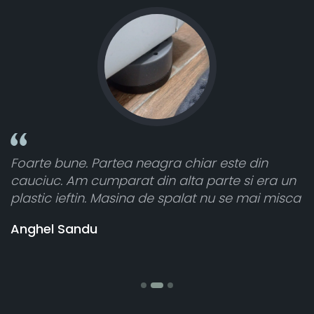
r este din
Toate sunt foarte luminoase și fun
parte si era un
atât de bine în curtea din spate. A 
 nu se mai misca
cele 8 bucati dar una nu a funcțion
vânzătorul a răspuns rapid și a ra
banii pentru 1 bucata, Multumesc
Stefania Mihai