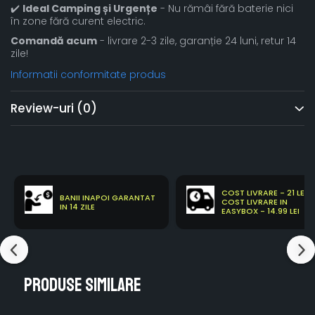
✔️
Ideal Camping și Urgențe
- Nu rămâi fără baterie nici
în zone fără curent electric.
Comandă acum
- livrare 2-3 zile, garanție 24 luni, retur 14
zile!
Informatii conformitate produs
Review-uri
(0)
COST LIVRARE - 21 LEI
BANII INAPOI GARANTAT
COST LIVRARE IN
IN 14 ZILE
EASYBOX - 14.99 LEI
Produse similare