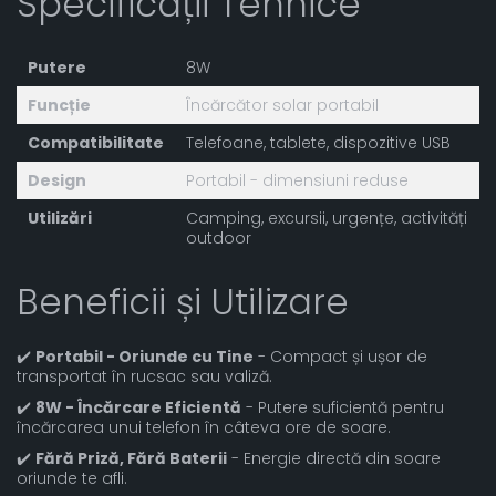
Specificații Tehnice
Putere
8W
Funcție
Încărcător solar portabil
Compatibilitate
Telefoane, tablete, dispozitive USB
Design
Portabil - dimensiuni reduse
Utilizări
Camping, excursii, urgențe, activități
outdoor
Beneficii și Utilizare
✔️
Portabil - Oriunde cu Tine
- Compact și ușor de
transportat în rucsac sau valiză.
✔️
8W - Încărcare Eficientă
- Putere suficientă pentru
încărcarea unui telefon în câteva ore de soare.
✔️
Fără Priză, Fără Baterii
- Energie directă din soare
oriunde te afli.