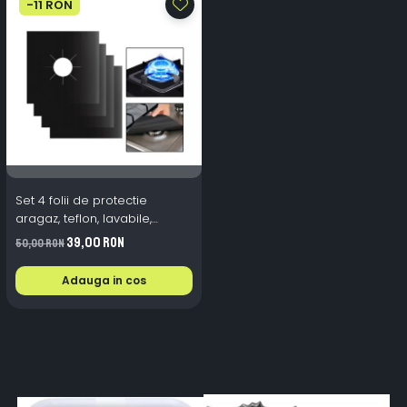
-11 RON
Set 4 folii de protectie
aragaz, teflon, lavabile,
reutilizabile, Negru/Gri
39,00 RON
50,00 RON
Adauga in cos