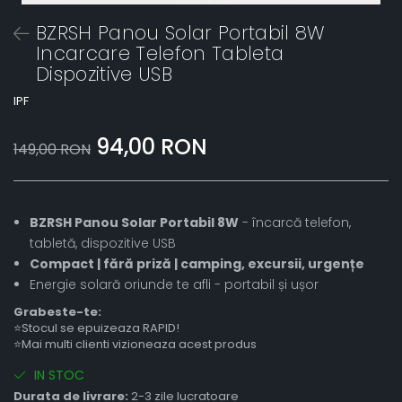
BZRSH Panou Solar Portabil 8W
Incarcare Telefon Tableta
Dispozitive USB
IPF
94,00 RON
149,00 RON
BZRSH Panou Solar Portabil 8W
- încarcă telefon,
tabletă, dispozitive USB
Compact | fără priză | camping, excursii, urgențe
Energie solară oriunde te afli - portabil și ușor
Grabeste-te:
⭐Stocul se epuizeaza RAPID!
⭐Mai multi clienti vizioneaza acest produs
IN STOC
Durata de livrare:
2-3 zile lucratoare