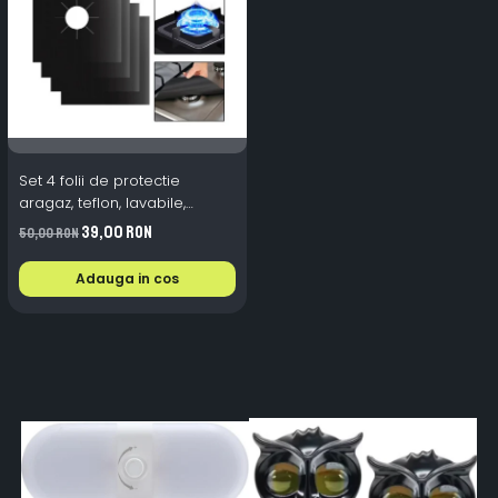
Set 4 folii de protectie
aragaz, teflon, lavabile,
reutilizabile, Negru/Gri
39,00 RON
50,00 RON
Adauga in cos