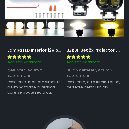
Lampă LED Interior 12V pentru Dubă, Camper și Rulotă - 180LED, 33 cm, 3 Temperaturii de Culoare, Intensitate Reglabilă, Iluminare Compartiment Marfă
BZRSH Set 2x Proiector LED Bufnita 50W Lupa 2 Faze Alb-Galben 12-24V Moto ATV
Achizitie verificata
Achizitie verificata
Ac
gelu voic,
Acum 2
iulian demeter,
Acum 3
m
saptamani
saptamani
s
excelenta. montare simpla si
excelente, au o lumina buna,
l
o lumina foarte puternica
perfecte pentru un atv
care se poate regla ca
intensitate