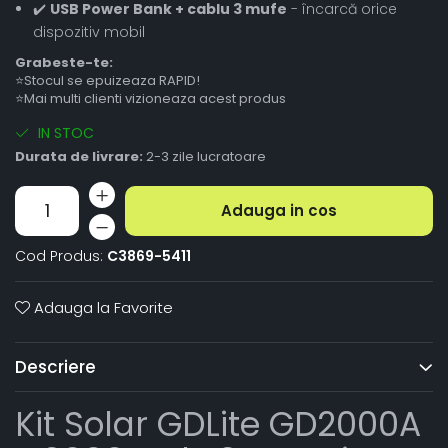
✔️
USB Power Bank + cablu 3 mufe
- încarcă orice
dispozitiv mobil
Grabeste-te:
⭐Stocul se epuizeaza RAPID!
⭐Mai multi clienti vizioneaza acest produs
IN STOC
Durata de livrare:
2-3 zile lucratoare
Adauga in cos
Cod Produs:
C3869-5411
Adauga la Favorite
Descriere
Kit Solar GDLite GD2000A