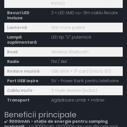
inclus)
Becuri LED
3 × LED SMD cu ~3m cablu fiecare
incluse
Lanternă
10W mare putere
Lampă
LED tip "U" puternică
suplimentară
Boxă
Wireless Bluetooth
Radio
FM / AM
Redare muzică
USB stick + TF card (micro SD)
Port USB ieșire
5V - Power Bank pentru telefoane
Cablu mufe
3 mufe diverse (inclus)
Transport
Agățătoare umăr + mâner
Beneficii principale
✔️
9000mAh - stație de energie pentru camping
prelungit
- La 9000mAh, GD2000A are una din cele mai