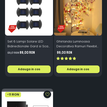
Set 6 Lampi Solare LED
Ghirlanda Luminoasa
Bidirectionale Gard si Scari
Decorativa Ramuri Flexibile
L
- 200mAh, IP65, Alb Cald,
1.6m 72 LED USB
B
89,00 RON
99,00 RON
131,17 RON
Senzor Automat
Telecomanda
i
Adauga in cos
Adauga in cos
-11 RON