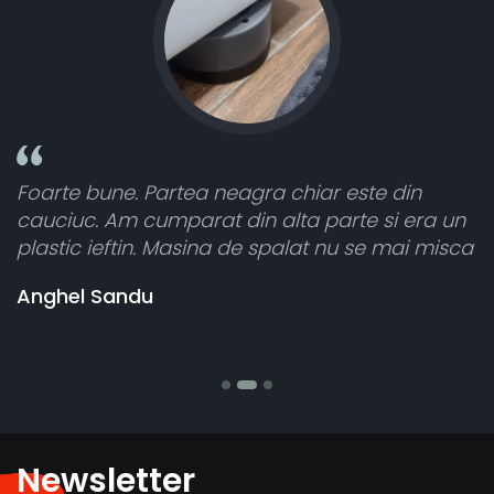
n
Toate sunt foarte luminoase și funcționează
era un
atât de bine în curtea din spate. A primit to
i misca
cele 8 bucati dar una nu a funcționat,
vânzătorul a răspuns rapid și a rambursat
banii pentru 1 bucata, Multumesc
Stefania Mihai
Newsletter