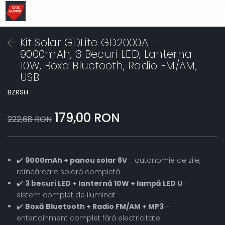
Kit Solar GDLite GD2000A -
9000mAh, 3 Becuri LED, Lanterna
10W, Boxa Bluetooth, Radio FM/AM,
USB
BZRSH
179,00 RON
222,68 RON
✔️
9000mAh + panou solar 6V
- autonomie de zile,
reîncărcare solară completă
✔️
3 becuri LED + lanternă 10W + lampă LED U
-
sistem complet de iluminat
✔️
Boxă Bluetooth + Radio FM/AM + MP3
-
entertainment complet fără electricitate