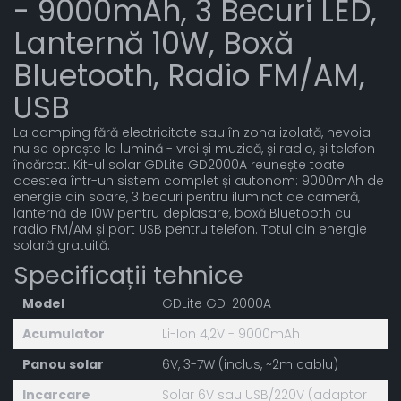
- 9000mAh, 3 Becuri LED,
Lanternă 10W, Boxă
Bluetooth, Radio FM/AM,
USB
La camping fără electricitate sau în zona izolată, nevoia
nu se oprește la lumină - vrei și muzică, și radio, și telefon
încărcat. Kit-ul solar GDLite GD2000A reunește toate
acestea într-un sistem complet și autonom: 9000mAh de
energie din soare, 3 becuri pentru iluminat de cameră,
lanternă de 10W pentru deplasare, boxă Bluetooth cu
radio FM/AM și port USB pentru telefon. Totul din energie
solară gratuită.
Specificații tehnice
Model
GDLite GD-2000A
Acumulator
Li-Ion 4,2V - 9000mAh
Panou solar
6V, 3-7W (inclus, ~2m cablu)
Incarcare
Solar 6V sau USB/220V (adaptor