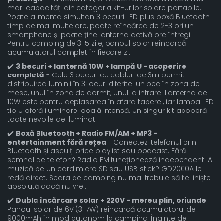
mari capacități din categoria kit-urilor solare portabile.
Poate alimenta simultan 3 becuri LED plus boxă Bluetooth
timp de mai multe ore, poate reîncărca de 2-3 ori un
smartphone și poate ține lanterna activă ore întregi.
Pentru camping de 3-5 zile, panoul solar reîncarcă
acumulatorul complet în fiecare zi.
✔️
3 becuri + lanternă 10W + lampă U - acoperire
completă
- Cele 3 becuri cu cabluri de 3m permit
distribuirea luminii în 3 locuri diferite: un bec în zona de
mese, unul în zona de dormit, unul la intrare. Lanterna de
10W este pentru deplasarea în afara taberei, iar lampa LED
tip U oferă iluminare locală intensă. Un singur kit acoperă
toate nevoile de iluminat.
✔️
Boxă Bluetooth + Radio FM/AM + MP3 -
entertainment fără rețea
- Conectezi telefonul prin
Bluetooth și asculți orice playlist sau podcast. Fără
semnal de telefon? Radio FM funcționează independent. Ai
muzică pe un card micro SD sau USB stick? GD2000A le
redă direct. Seara de camping nu mai trebuie să fie liniște
absolută dacă nu vrei.
✔️
Dubla încărcare solar + 220V - mereu plin, oriunde
-
Panoul solar de 6V (3-7W) reîncarcă acumulatorul de
9000mAh în mod autonom la camping. Înainte de