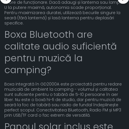
12 ore de funcționare. Dacă adaugi și lanterna sau lampa
U la putere maximă, autonomia scade proporțional.
Pentru maximizarea duratei, utilizează becurile singure la
seară (fără lanternă) și lasă lanterna pentru deplasări
specifice.
Boxa Bluetooth are
calitate audio suficientă
pentru muzică la
camping?
Boxa integrată în GD2000A este proiectată pentru redare
muzicală de ambient la camping - volumul și calitatea
sunt suficiente pentru o tabără de 5-10 persoane în aer
liber. Nu este o boxă hi-fi de studio, dar pentru muzică de
seară la foc de tabără sau radio de fundal îndeplinește
perfect scopul. Conectivitatea Bluetooth, Radio FM și MP3
prin USB/TF card o fac extrem de versatilă.
Panoul solar inclus este