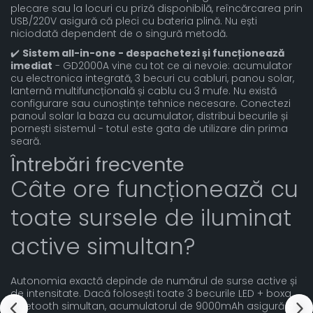
plecare sau la locuri cu priză disponibilă, reîncărcarea prin
USB/220V asigură că pleci cu bateria plină. Nu ești
niciodată dependent de o singură metodă.
✔️
Sistem all-in-one - despachetezi și funcționează
imediat
- GD2000A vine cu tot ce ai nevoie: acumulator
cu electronica integrată, 3 becuri cu cabluri, panou solar,
lanternă multifuncțională și cablu cu 3 mufe. Nu există
configurare sau cunoștințe tehnice necesare. Conectezi
panoul solar la baza cu acumulator, distribui becurile și
pornești sistemul - totul este gata de utilizare din prima
seară.
Întrebări frecvente
Câte ore funcționează cu
toate sursele de iluminat
active simultan?
Autonomia exactă depinde de numărul de surse active și
de intensitate. Dacă folosești toate 3 becurile LED + boxa
Bluetooth simultan, acumulatorul de 9000mAh asigură 8-