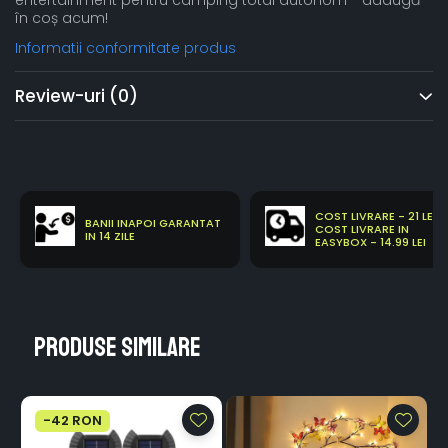
entertainment pentru camping total autonom - adaugă
în coș acum!
Informatii conformitate produs
Review-uri
(0)
COST LIVRARE - 21 LEI
BANII INAPOI GARANTAT
COST LIVRARE IN
IN 14 ZILE
EASYBOX - 14.99 LEI
Produse similare
-42 RON