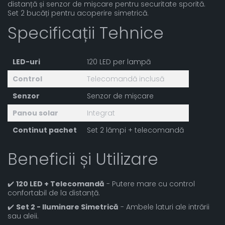
distanță și senzor de mișcare pentru securitate sporită.
Set 2 bucăți pentru acoperire simetrică.
Specificații Tehnice
LED-uri
120 LED per lampă
Control
Telecomandă inclusă
Senzor
Senzor de mișcare
Panou solar
Integrat
Continut pachet
Set 2 lămpi + telecomandă
Beneficii și Utilizare
✔️
120 LED + Telecomandă
- Putere mare cu control
confortabil de la distanță.
✔️
Set 2 - Iluminare Simetrică
- Ambele laturi ale intrării
sau aleii.