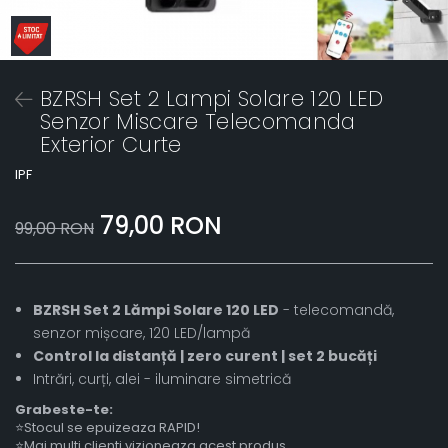
BZRSH Set 2 Lampi Solare 120 LED
Senzor Miscare Telecomanda
Exterior Curte
IPF
79,00 RON
99,00 RON
BZRSH Set 2 Lămpi Solare 120 LED
- telecomandă,
senzor mișcare, 120 LED/lampă
Control la distanță | zero curent | set 2 bucăți
Intrări, curți, alei - iluminare simetrică
Grabeste-te:
⭐Stocul se epuizeaza RAPID!
⭐Mai multi clienti vizioneaza acest produs