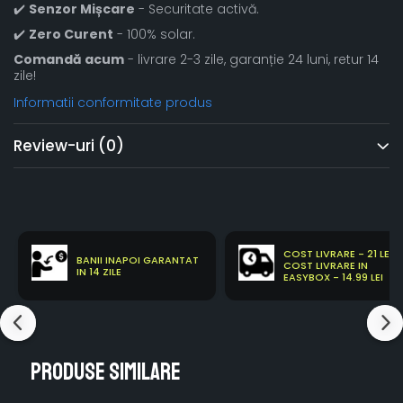
✔️
Senzor Mișcare
- Securitate activă.
✔️
Zero Curent
- 100% solar.
Comandă acum
- livrare 2-3 zile, garanție 24 luni, retur 14
zile!
Informatii conformitate produs
Review-uri
(0)
COST LIVRARE - 21 LEI
BANII INAPOI GARANTAT
COST LIVRARE IN
IN 14 ZILE
EASYBOX - 14.99 LEI
Produse similare