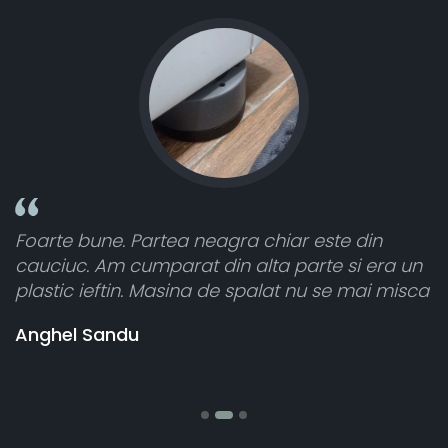
rte bune. Partea neagra chiar este din
Toate 
ciuc. Am cumparat din alta parte si era un
atât d
stic ieftin. Masina de spalat nu se mai misca
cele 8
vânzăt
ghel Sandu
banii 
Stefan