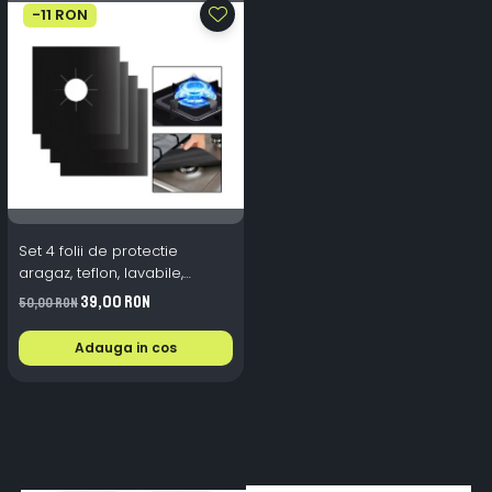
-11 RON
Set 4 folii de protectie
aragaz, teflon, lavabile,
reutilizabile, Negru/Gri
39,00 RON
50,00 RON
Adauga in cos