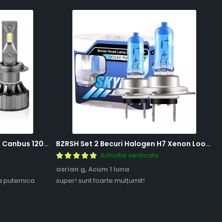
BZRSH Set 2 Becuri LED H7 V20 Canbus 120W 12000 Lumeni Alb Rece 6000K Fara Eroare
BZRSH Set 2 Becuri Halogen H7 Xenon Look 12V 55W 5000K Lumina Alba
Achizitie verificata
asrian g,
Acum 1 luna
a puternica
super! sunt foarte mulțumit!