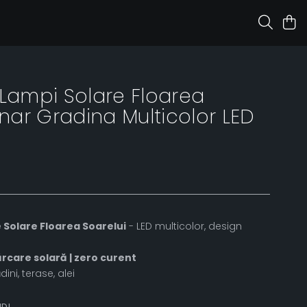
 Lampi Solare Floarea
inar Gradina Multicolor LED
e Solare Floarea Soarelui
- LED multicolor, design
ărcare solară | zero curent
ini, terase, alei
ID!