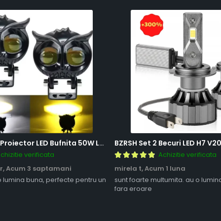
BZRSH Set 2x Proiector LED Bufnita 50W Lupa 2 Faze Alb-Galben 12-24V Moto ATV
chizitie verificata
Achizitie verificata
r,
Acum 3 saptamani
mirela t,
Acum 1 luna
o lumina buna, perfecte pentru un
sunt foarte multumita. au o lumin
fara eroare