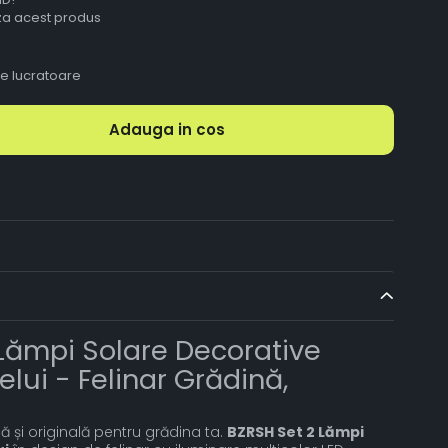
aza acest produs
le lucratoare
Adauga in cos
Lămpi Solare Decorative
lui - Felinar Grădină,
 și originală pentru grădina ta.
BZRSH Set 2 Lămpi