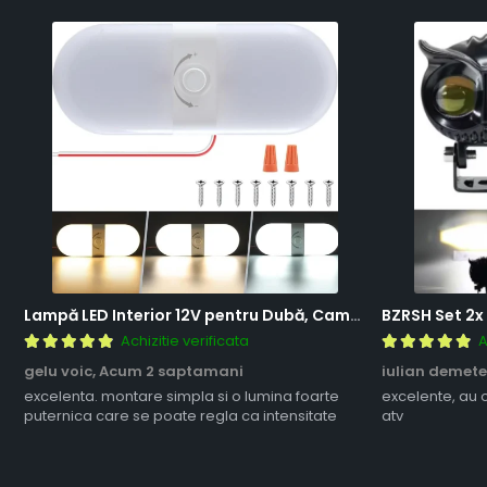
Lampă LED Interior 12V pentru Dubă, Camper și Rulotă - 180LED, 33 cm, 3 Temperaturii de Culoare, Intensitate Reglabilă, Iluminare Compartiment Marfă
Achizitie verificata
A
gelu voic,
Acum 2 saptamani
iulian demete
excelenta. montare simpla si o lumina foarte
excelente, au 
puternica care se poate regla ca intensitate
atv