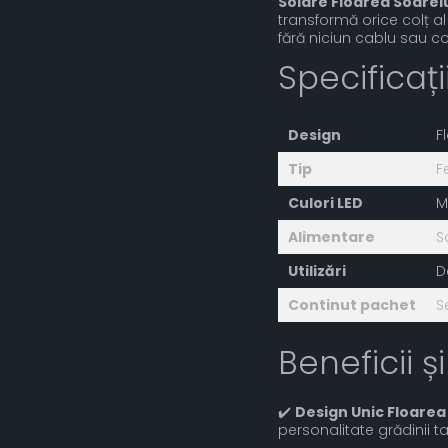
Solare Floarea Soarel
transformă orice colț al 
fără niciun cablu sau c
Specificaț
Design
F
Tip
F
Culori LED
M
Alimentare
S
Utilizări
D
Continut pachet
S
Beneficii și
✔️
Design Unic Floarea
personalitate grădinii ta