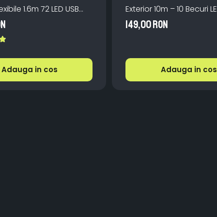
exibile 1.6m 72 LED USB
Exterior 10m – 10 Becuri L
manda
IP66, incarcare la priza,
ON
149,00 RON
Caldă pentru Grădină
Adauga in cos
Adauga in cos