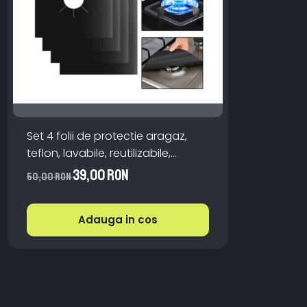
Set 4 folii de protectie aragaz,
teflon, lavabile, reutilizabile,
Negru/Gri
39,00 RON
50,00 RON
Adauga in cos