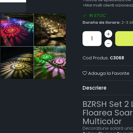
⭐Mai multi clienti vizione
IN STOC
Durata de livrare:
2-3 zi
Cod Produs:
C3068
Adauga la Favorite
Descriere
BZRSH Set 2 
Floarea Soare
Multicolor
Decorațiune solară unică