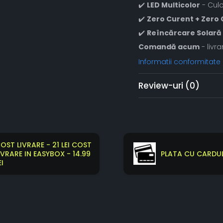
✔️
LED Multicolor
- Culo
✔️
Zero Curent + Zero 
✔️
Reîncărcare Solar
Comandă acum
- livra
Informatii conformitate
Review-uri
(0)
OST LIVRARE - 21 LEI COST
IVRARE IN EASYBOX - 14.99
PLATA CU CARDUL
EI