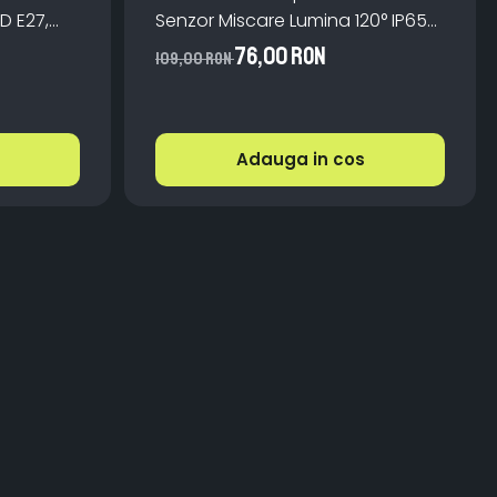
ED E27,
Senzor Miscare Lumina 120° IP65
 Lumină
ABS Monocristalin
76,00 RON
109,00 RON
Adauga in cos