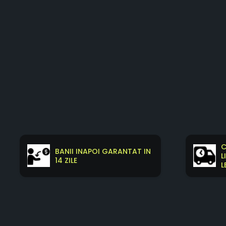
C
BANII INAPOI GARANTAT IN
L
14 ZILE
L