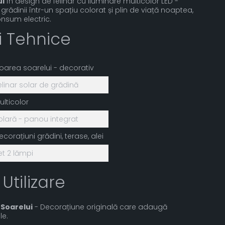
ui
în design de felinar cu iluminare multicolor LED -
grădinii într-un spațiu colorat și plin de viață noaptea,
onsum electric.
ii Tehnice
loarea soarelui - decorativ
elinar solar de grădină
ulticolor
olară - panou integrat
ecorațiuni grădini, terase, alei
et 2 lămpi
 Utilizare
 Soarelui
- Decorațiune originală care adaugă
le.