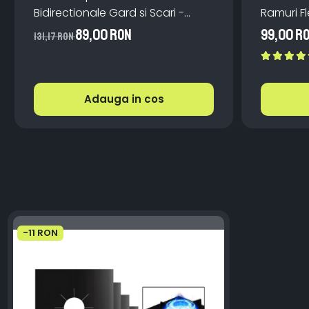
Bidirectionale Gard si Scari -
Ramuri Fl
200mAh, IP65, Alb Cald, Senzor
Teleco
89,00 RON
99,00 R
131,17 RON
Automat
Adauga in cos
-11 RON