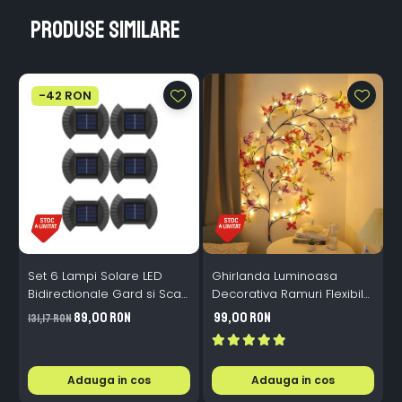
Produse similare
-42 RON
Set 6 Lampi Solare LED
Ghirlanda Luminoasa
Bidirectionale Gard si Scari
Decorativa Ramuri Flexibile
L
- 200mAh, IP65, Alb Cald,
1.6m 72 LED USB
B
89,00 RON
99,00 RON
131,17 RON
Senzor Automat
Telecomanda
i
Adauga in cos
Adauga in cos