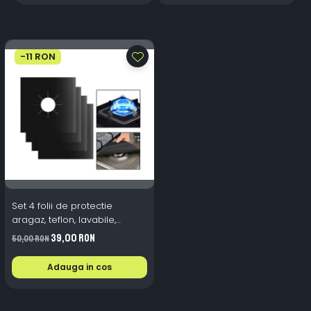
-11 RON
Set 4 folii de protectie
aragaz, teflon, lavabile,
reutilizabile, Negru/Gri
39,00 RON
50,00 RON
Adauga in cos