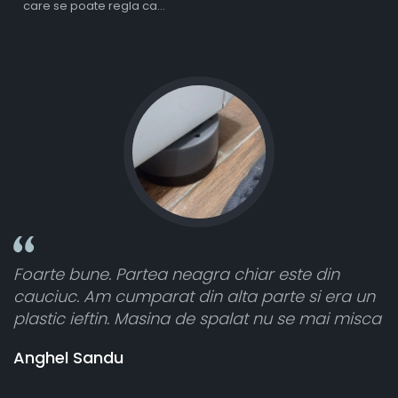
care se poate regla ca
intensitate
une. Partea neagra chiar este din
Toate sunt 
 Am cumparat din alta parte si era un
atât de bine
ieftin. Masina de spalat nu se mai misca
cele 8 bucat
vânzătorul 
Sandu
banii pentr