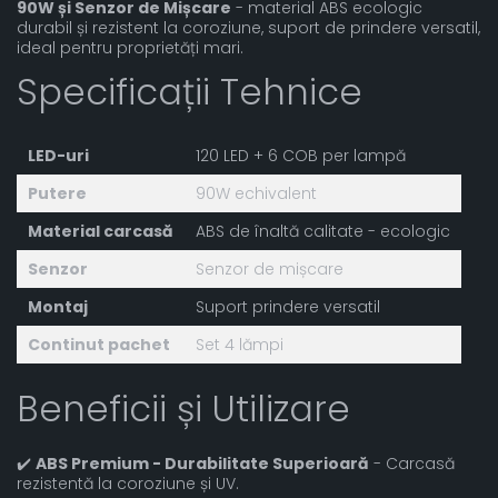
90W și Senzor de Mișcare
- material ABS ecologic
durabil și rezistent la coroziune, suport de prindere versatil,
ideal pentru proprietăți mari.
Specificații Tehnice
LED-uri
120 LED + 6 COB per lampă
Putere
90W echivalent
Material carcasă
ABS de înaltă calitate - ecologic
Senzor
Senzor de mișcare
Montaj
Suport prindere versatil
Continut pachet
Set 4 lămpi
Beneficii și Utilizare
✔️
ABS Premium - Durabilitate Superioară
- Carcasă
rezistentă la coroziune și UV.