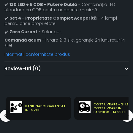
✔️
120 LED + 6 COB - Putere Dublă
- Combinația LED
standard cu COB pentru acoperire maximă.
✔️
Set 4 - Proprietate Complet Acoperită
- 4 lămpi
pentru orice proprietate.
✔️
Zero Curent
- Solar pur.
Comandă acum
- livrare 2-3 zile, garanție 24 luni, retur 14
zile!
Informatii conformitate produs
Review-uri
(0)
COST LIVRARE - 21 LEI
BANII INAPOI GARANTAT
COST LIVRARE IN
IN 14 ZILE
EASYBOX - 14.99 LEI