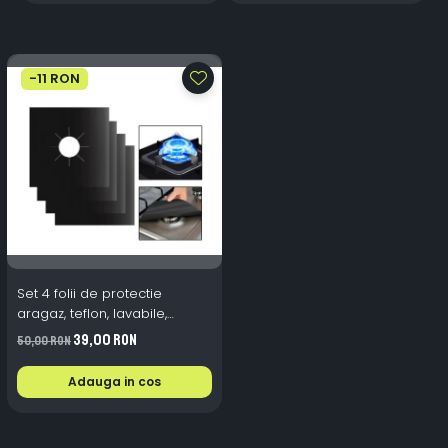
-11 RON
Set 4 folii de protectie
aragaz, teflon, lavabile,
reutilizabile, Negru/Gri
39,00 RON
50,00 RON
Adauga in cos