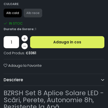
CULOARE
:
Alb cald
Alb rece
IN STOC
Durata de livrare:
1
Adauga in cos
Cod Produs:
C3361
Adauga la Favorite
Descriere
BZRSH Set 8 Aplice Solare LED -
Scări, Perete, Autonomie 8h,
Rezistente la Apă