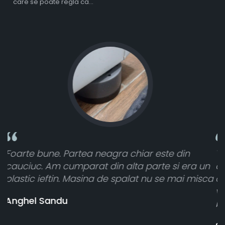
care se poate regla ca
intensitate
in
Toate sunt foarte luminoase și funcționeaz
era un
atât de bine în curtea din spate. A primit to
i misca
cele 8 bucati dar una nu a funcționat,
vânzătorul a răspuns rapid și a rambursat
banii pentru 1 bucata, Multumesc