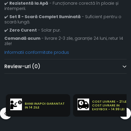
✔️
Rezistentă la Apă
- Funcționare corectă în ploaie și
intemperii.
✔️
Set 8 - Scară Complet Iluminată
- Suficient pentru o
scară lungă.
✔️
Zero Curent
- Solar pur.
Comandă acum
- livrare 2-3 zile, garanție 24 luni, retur 14
zile!
Informatii conformitate produs
Review-uri
(0)
COST LIVRARE - 21 LEI
BANII INAPOI GARANTAT
COST LIVRARE IN
IN 14 ZILE
EASYBOX - 14.99 LEI