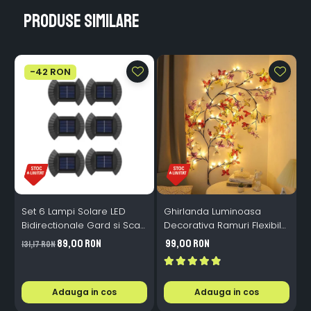
Produse similare
-42 RON
Set 6 Lampi Solare LED
Ghirlanda Luminoasa
Bidirectionale Gard si Scari
Decorativa Ramuri Flexibile
L
- 200mAh, IP65, Alb Cald,
1.6m 72 LED USB
B
89,00 RON
99,00 RON
131,17 RON
Senzor Automat
Telecomanda
i
Adauga in cos
Adauga in cos