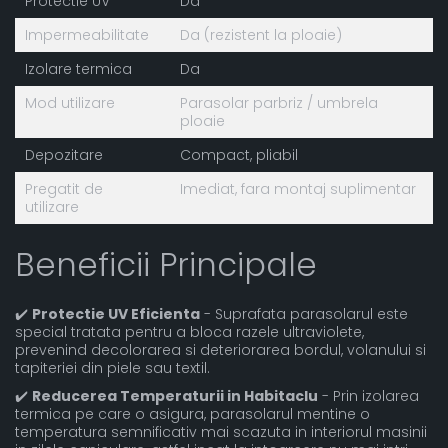
Protectie UV
Da
Impermeabilitate
Da (rezistent la ploaie)
Izolare termica
Da
Mod utilizare
Parasolar parbriz / umbrela
ploaie
Depozitare
Compact, pliabil
Pregatit de
Imediat, fara montaj suplimentar
utilizare
Beneficii Principale
✔️
Protectie UV Eficienta
- Suprafata parasolarul este
special tratata pentru a bloca razele ultraviolete,
prevenind decolorarea si deteriorarea bordul, volanului si
tapiteriei din piele sau textil.
✔️
Reducerea Temperaturii in Habitaclu
- Prin izolarea
termica pe care o asigura, parasolarul mentine o
temperatura semnificativ mai scazuta in interiorul masinii