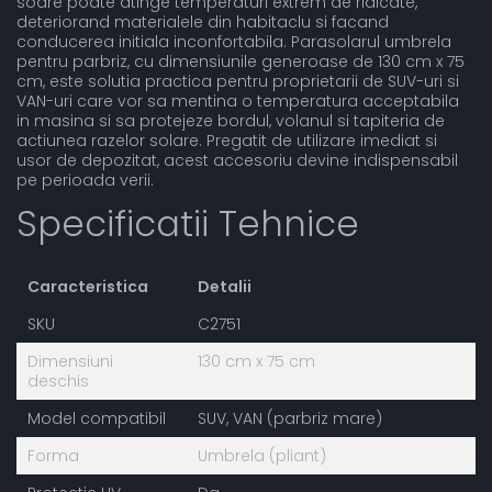
soare poate atinge temperaturi extrem de ridicate,
deteriorand materialele din habitaclu si facand
conducerea initiala inconfortabila. Parasolarul umbrela
pentru parbriz, cu dimensiunile generoase de 130 cm x 75
cm, este solutia practica pentru proprietarii de SUV-uri si
VAN-uri care vor sa mentina o temperatura acceptabila
in masina si sa protejeze bordul, volanul si tapiteria de
actiunea razelor solare. Pregatit de utilizare imediat si
usor de depozitat, acest accesoriu devine indispensabil
pe perioada verii.
Specificatii Tehnice
Caracteristica
Detalii
SKU
C2751
Dimensiuni
130 cm x 75 cm
deschis
Model compatibil
SUV, VAN (parbriz mare)
Forma
Umbrela (pliant)