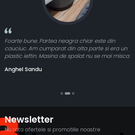
Foarte bune. Partea neagra chiar este din
To
cauciuc. Am cumparat din alta parte si era un
at
plastic ieftin. Masina de spalat nu se mai misca
ce
vâ
Anghel Sandu
ba
St
Newsletter
Nu rata ofertele si promotiile noastre