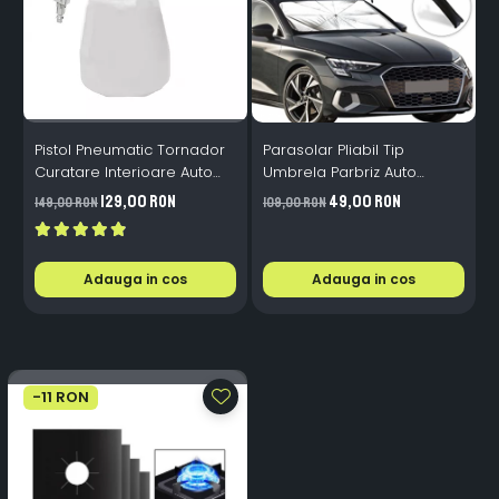
Pistol Pneumatic Tornador
Parasolar Pliabil Tip
P
Curatare Interioare Auto
Umbrela Parbriz Auto
R
4.5-6.5 Bari Vortex
130x75 cm Protectie UV
129,00 RON
49,00 RON
149,00 RON
109,00 RON
9
Adauga in cos
Adauga in cos
-11 RON