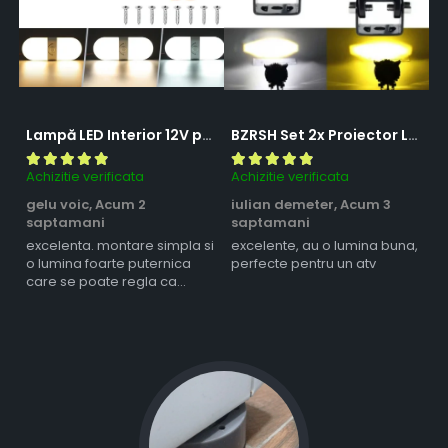
Lampă LED Interior 12V pentru Dubă, Camper și Rulotă - 180LED, 33 cm, 3 Temperaturii de Culoare, Intensitate Reglabilă, Iluminare Compartiment Marfă
BZRSH Set 2x Proiector LED Bufnita 50W Lupa 2 Faze Alb-Galben 12-24V Moto ATV
Achizitie verificata
Achizitie verificata
Ac
gelu voic,
Acum 2
iulian demeter,
Acum 3
m
saptamani
saptamani
s
excelenta. montare simpla si
excelente, au o lumina buna,
l
o lumina foarte puternica
perfecte pentru un atv
care se poate regla ca
intensitate