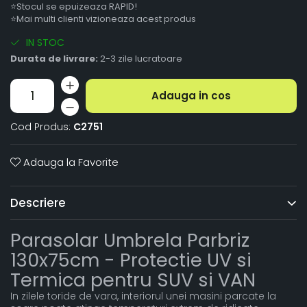
⭐Stocul se epuizeaza RAPID!
⭐Mai multi clienti vizioneaza acest produs
IN STOC
Durata de livrare:
2-3 zile lucratoare
Adauga in cos
Cod Produs:
C2751
Adauga la Favorite
Descriere
Parasolar Umbrela Parbriz
130x75cm - Protectie UV si
Termica pentru SUV si VAN
In zilele toride de vara, interiorul unei masini parcate la