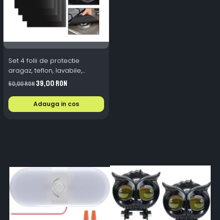
Set 4 folii de protectie
aragaz, teflon, lavabile,
reutilizabile, Negru/Gri
39,00 RON
50,00 RON
Adauga in cos