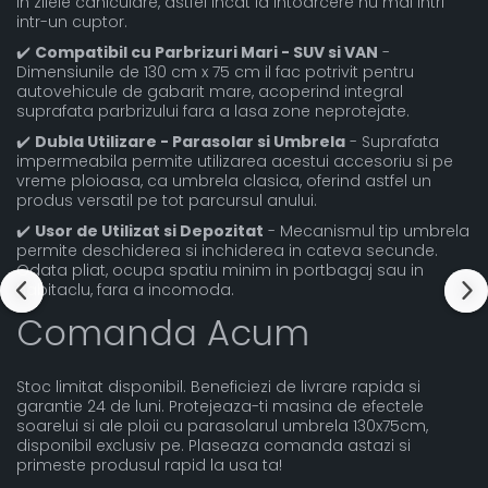
in zilele caniculare, astfel incat la intoarcere nu mai intri
intr-un cuptor.
✔️
Compatibil cu Parbrizuri Mari - SUV si VAN
-
Dimensiunile de 130 cm x 75 cm il fac potrivit pentru
autovehicule de gabarit mare, acoperind integral
suprafata parbrizului fara a lasa zone neprotejate.
✔️
Dubla Utilizare - Parasolar si Umbrela
- Suprafata
impermeabila permite utilizarea acestui accesoriu si pe
vreme ploioasa, ca umbrela clasica, oferind astfel un
produs versatil pe tot parcursul anului.
✔️
Usor de Utilizat si Depozitat
- Mecanismul tip umbrela
permite deschiderea si inchiderea in cateva secunde.
Odata pliat, ocupa spatiu minim in portbagaj sau in
habitaclu, fara a incomoda.
Comanda Acum
Stoc limitat disponibil. Beneficiezi de livrare rapida si
garantie 24 de luni. Protejeaza-ti masina de efectele
soarelui si ale ploii cu parasolarul umbrela 130x75cm,
disponibil exclusiv pe. Plaseaza comanda astazi si
primeste produsul rapid la usa ta!