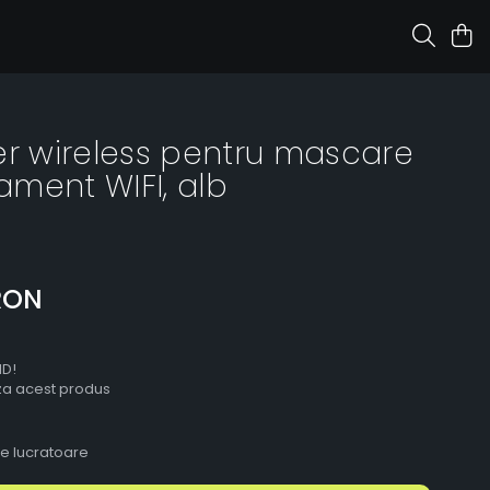
er wireless pentru mascare
pament WIFI, alb
RON
ID!
aza acest produs
le lucratoare