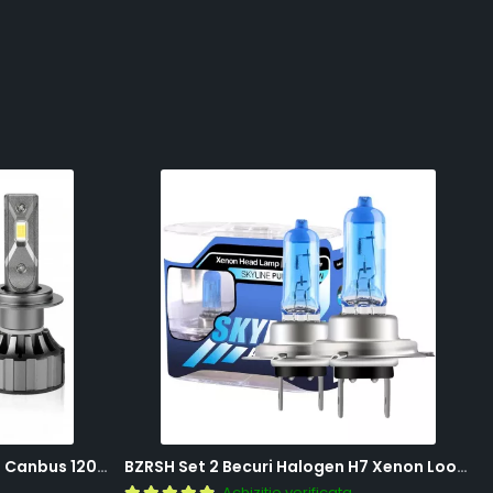
BZRSH Set 2 Becuri LED H7 V20 Canbus 120W 12000 Lumeni Alb Rece 6000K Fara Eroare
BZRSH Set 2 Becuri Halogen H7 Xenon Look 12V 55W 5000K Lumina Alba
Achizitie verificata