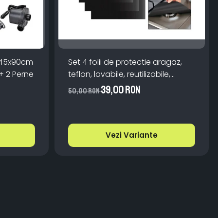
 145x90cm
Set 4 folii de protectie aragaz,
+ 2 Perne
teflon, lavabile, reutilizabile,
Negru/Gri
39,00 RON
50,00 RON
Vezi Variante