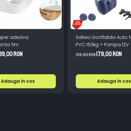
uper adeziva
Saltea Gonflabila Auto
transparenta 5m
PVC 150kg + Pompa 12V 
39,00 RON
179,00 RON
219,00 RON
Adauga in cos
Adauga in cos