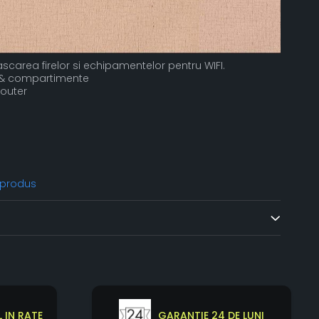
scarea firelor si echipamentelor pentru WIFI.
e & compartimente
router
 produs
 IN RATE
GARANTIE 24 DE LUNI