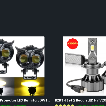
BZRSH Set 2x Proiector LED Bufnita 50W Lupa 2 Faze Alb-Galben 12-24V Moto ATV
chizitie verificata
Achizitie verificata