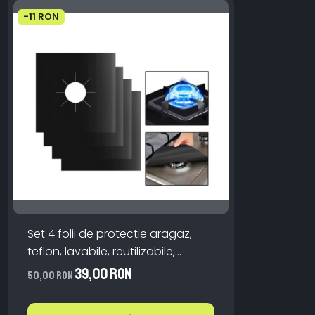
-11 RON
Set 4 folii de protectie aragaz,
teflon, lavabile, reutilizabile,
Negru/Gri
39,00 RON
50,00 RON