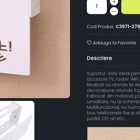
Cod Produs:
C3971-279
Adauga la Favorite
Descriere
Suportul este ideal pen
accesorii TV, router WiFi,
Realizat cu atenție la de
decorațiune oriunde îl p
Fabricat din material pcv
umiditate, nu își schim
Multifuncțional, nu numa
box, telefoanele fixe și a
jucării, CD-uri etc.,