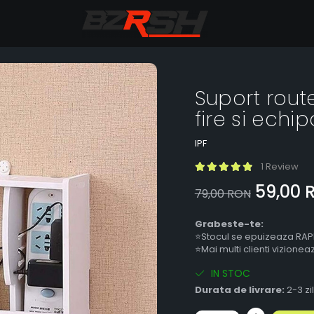
Suport rout
fire si echi
IPF
1 Review
59,00 
79,00 RON
Grabeste-te:
⭐Stocul se epuizeaza RAP
⭐Mai multi clienti vizione
IN STOC
Durata de livrare:
2-3 zi