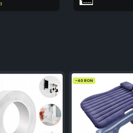
EI
-40 RON