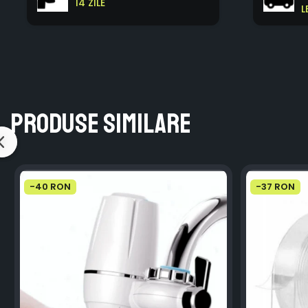
14 ZILE
L
Produse similare
-40 RON
-37 RON