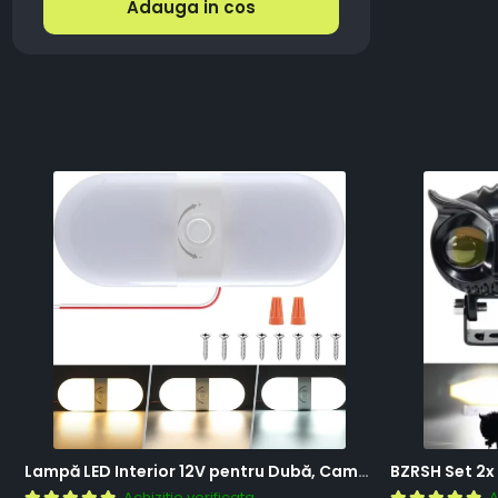
Adauga in cos
Lampă LED Interior 12V pentru Dubă, Camper și Rulotă - 180LED, 33 cm, 3 Temperaturii de Culoare, Intensitate Reglabilă, Iluminare Compartiment Marfă
Achizitie verificata
A