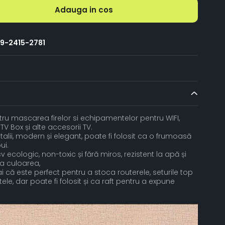
Adauga in cos
9-2415-2781
tru mascarea firelor si echipamentelor pentru WIFI,
 TV Box și alte accesorii TV.
talii, modern și elegant, poate fi folosit ca o frumoasă
ui.
 ecologic, non-toxic și fără miros, rezistent la apă și
ba culoarea,
i că este perfect pentru a stoca routerele, seturile top
ltele, dar poate fi folosit și ca raft pentru a expune