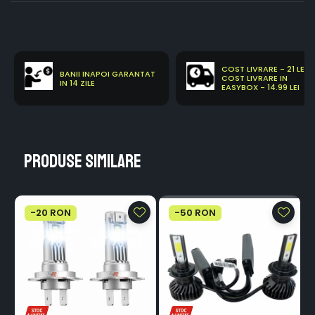
COST LIVRARE - 21 LEI
BANII INAPOI GARANTAT
COST LIVRARE IN
IN 14 ZILE
EASYBOX - 14.99 LEI
Produse similare
-20 RON
-50 RON