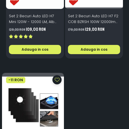
Set 2 Becuri Auto LED H7
Set 2 Becuri Auto LED H7 F2
S
Mini 120W - 12000 LM, Alb
COB BZRSH 100W 12000lm
P
Rece 6500K, Canbus
12V Alb-Rece
109,00 RON
129,00 RON
129,00 RON
179,00 RON
9
Integrat + Ventilator Răcire,
Plug & Play, 12-18V
Adauga in cos
Adauga in cos
-11 RON