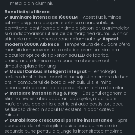
metalic din aluminiu
Beneficii și utilizare
✔️
Iluminare intensa de 16000LM
– Acest flux luminos
extrem asigura o acoperire extinsa a carosabilului,
permitand identificarea din timp a pietonilor, a animalelor
si a indicatoarelor rutiere de pe marginea drumului, chiar
si in cele mai intunecate zone neiluminate. ✔️
Aspect
modern 6000K Alb Rece
– Temperatura de culoare ofera
masinii dumneavoastra o estetica premium similara
blocurilor optice de tip xenon sau LED de fabrica,
proiectand o lumina clara care nu oboseste ochii in
timpul deplasarilor lungi.
✔️
Modul Canbus inteligent integrat
– Tehnologia
reduce drastic riscul aparitiei mesajului de eroare de bec
ars in computerul de bord al vehiculului si elimina
fenomenul neplacut de palpaire intermitenta a farurilor.
✔️
Instalare instanta Plug & Play
– Designul ergonomic
elimina necesitatea adaptarii cablajelor, modificarii
mufelor sau apelarii la electricieni auto costisitori; becul
se fixeaza direct in soclul H7 existent in doar cateva
minute.
✔️
Durabilitate crescuta si pornire instantanee
– Spre
deosebire de tehnologiile clasice care au nevoie de
secunde bune pentru a ajunge la intensitatea maxima,