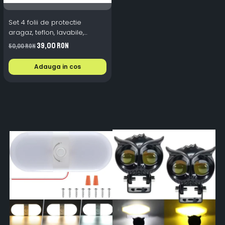
Set 4 folii de protectie
aragaz, teflon, lavabile,
reutilizabile, Negru/Gri
39,00 RON
50,00 RON
Adauga in cos