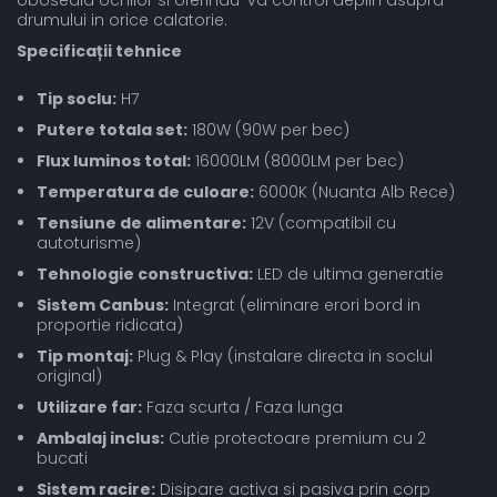
oboseala ochilor si oferindu-va control deplin asupra
drumului in orice calatorie.
Specificații tehnice
Tip soclu:
H7
Putere totala set:
180W (90W per bec)
Flux luminos total:
16000LM (8000LM per bec)
Temperatura de culoare:
6000K (Nuanta Alb Rece)
Tensiune de alimentare:
12V (compatibil cu
autoturisme)
Tehnologie constructiva:
LED de ultima generatie
Sistem Canbus:
Integrat (eliminare erori bord in
proportie ridicata)
Tip montaj:
Plug & Play (instalare directa in soclul
original)
Utilizare far:
Faza scurta / Faza lunga
Ambalaj inclus:
Cutie protectoare premium cu 2
bucati
Sistem racire:
Disipare activa si pasiva prin corp