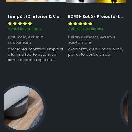
Lampă LED Interior 12V pentru Dubă, Camper și Rulotă - 180LED, 33 cm, 3 Temperaturii de Culoare, Intensitate Reglabilă, Iluminare Compartiment Marfă
BZRSH Set 2x Proiector LED Bufnita 50W Lupa 2 Faze Alb-Galben 12-24V Moto ATV
Achizitie verificata
Achizitie verificata
Ac
gelu voic,
Acum 2
iulian demeter,
Acum 3
m
saptamani
saptamani
s
excelenta. montare simpla si
excelente, au o lumina buna,
l
o lumina foarte puternica
perfecte pentru un atv
care se poate regla ca
intensitate