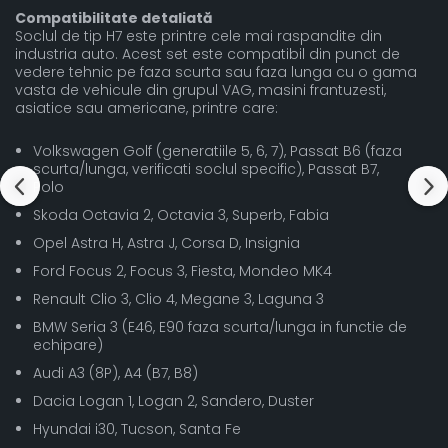
Compatibilitate detaliată
Soclul de tip H7 este printre cele mai raspandite din
industria auto. Acest set este compatibil din punct de
vedere tehnic pe faza scurta sau faza lunga cu o gama
vasta de vehicule din grupul VAG, masini frantuzesti,
asiatice sau americane, printre care:
Volkswagen Golf (generatiile 5, 6, 7), Passat B6 (faza
scurta/lunga, verificati soclul specific), Passat B7,
Polo
Skoda Octavia 2, Octavia 3, Superb, Fabia
Opel Astra H, Astra J, Corsa D, Insignia
Ford Focus 2, Focus 3, Fiesta, Mondeo MK4
Renault Clio 3, Clio 4, Megane 3, Laguna 3
BMW Seria 3 (E46, E90 faza scurta/lunga in functie de
echipare)
Audi A3 (8P), A4 (B7, B8)
Dacia Logan 1, Logan 2, Sandero, Duster
Hyundai i30, Tucson, Santa Fe