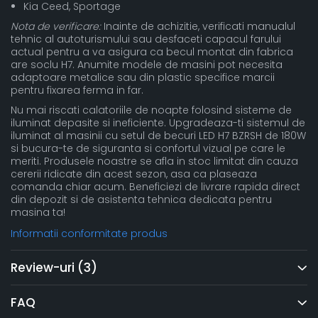
Kia Ceed, Sportage
Nota de verificare:
Inainte de achizitie, verificati manualul
tehnic al autoturismului sau desfaceti capacul farului
actual pentru a va asigura ca becul montat din fabrica
are soclu H7. Anumite modele de masini pot necesita
adaptoare metalice sau din plastic specifice marcii
pentru fixarea ferma in far.
Nu mai riscati calatoriile de noapte folosind sisteme de
iluminat depasite si ineficiente. Upgradeaza-ti sistemul de
iluminat al masinii cu setul de becuri LED H7 BZRSH de 180W
si bucura-te de siguranta si confortul vizual pe care le
meriti. Produsele noastre se afla in stoc limitat din cauza
cererii ridicate din acest sezon, asa ca plaseaza
comanda chiar acum. Beneficiezi de livrare rapida direct
din depozit si de asistenta tehnica dedicata pentru
masina ta!
Informatii conformitate produs
Review-uri
(3)
FAQ