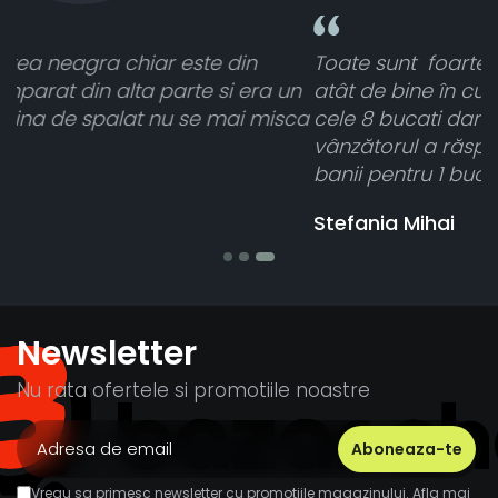
Toate sunt foarte luminoase și funcționează
n
atât de bine în curtea din spate. A primit toate
ca
cele 8 bucati dar una nu a funcționat,
vânzătorul a răspuns rapid și a rambursat
banii pentru 1 bucata, Multumesc
Stefania Mihai
Newsletter
Nu rata ofertele si promotiile noastre
Vreau sa primesc newsletter cu promotiile magazinului. Afla mai