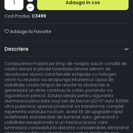
Adauga in cos
Cod Produs:
C3499
Adauga la Favorite
Descriere
Conducerea masinii pe timp de noapte sau in conditii de
ceata densa si ploaie torentiala devine extrem de
obositoare atunci cand farurile echipate cu halogen
vechi nu reusesc sa strapunga intunericul. Lipsa de
vizibilitate creste timpul de reactie la obstacole si
genereaza un stres continuu la volan, punandu-va
siguranta in pericol. Solutia ideala pentru siguranta
dumneavoastra este noul set de becuri LED H7 auto BZRSH
ultra puternice, special proiectat sa transforme complet
experienta sofatului nocturn. Acest kit de upgrade rapid
redefineste standardele de iluminat auto, generand o
vizibilitate exceptionala si un fascicul precis care
lumineaza carosabilul la distante considerabile, eliminand