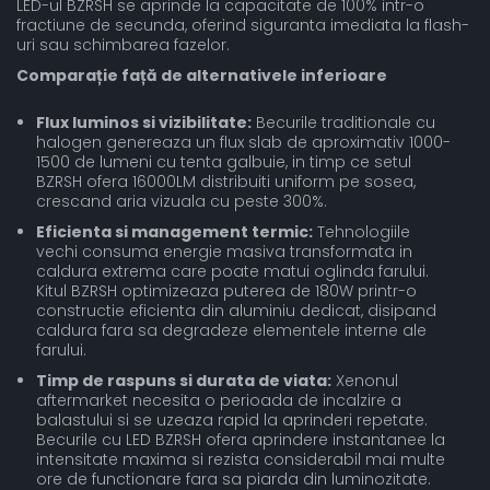
LED-ul BZRSH se aprinde la capacitate de 100% intr-o
fractiune de secunda, oferind siguranta imediata la flash-
uri sau schimbarea fazelor.
Comparație față de alternativele inferioare
Flux luminos si vizibilitate:
Becurile traditionale cu
halogen genereaza un flux slab de aproximativ 1000-
1500 de lumeni cu tenta galbuie, in timp ce setul
BZRSH ofera 16000LM distribuiti uniform pe sosea,
crescand aria vizuala cu peste 300%.
Eficienta si management termic:
Tehnologiile
vechi consuma energie masiva transformata in
caldura extrema care poate matui oglinda farului.
Kitul BZRSH optimizeaza puterea de 180W printr-o
constructie eficienta din aluminiu dedicat, disipand
caldura fara sa degradeze elementele interne ale
farului.
Timp de raspuns si durata de viata:
Xenonul
aftermarket necesita o perioada de incalzire a
balastului si se uzeaza rapid la aprinderi repetate.
Becurile cu LED BZRSH ofera aprindere instantanee la
intensitate maxima si rezista considerabil mai multe
ore de functionare fara sa piarda din luminozitate.