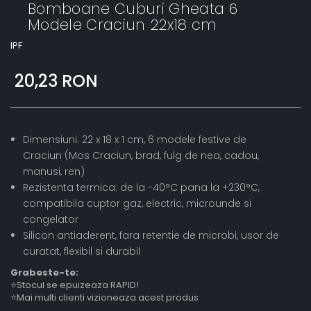
Bomboane Cuburi Gheata 6
Modele Craciun 22x18 cm
IPF
20,23 RON
Dimensiuni: 22 x 18 x 1 cm, 6 modele festive de
Craciun (Mos Craciun, brad, fulg de nea, cadou,
manusi, ren)
Rezistenta termica: de la -40°C pana la +230°C,
compatibila cuptor gaz, electric, microunde si
congelator
Silicon antiaderent, fara retentie de microbi, usor de
curatat, flexibil si durabil
Grabeste-te:
⭐Stocul se epuizeaza RAPID!
⭐Mai multi clienti vizioneaza acest produs