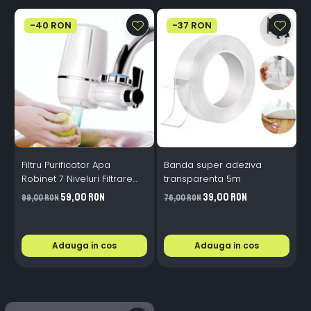
-40 RON
-37 RON
Filtru Purificator Apa
Banda super adeziva
S
Robinet 7 Niveluri Filtrare
transparenta 5m
Ceramice 2L/min
59,00 RON
39,00 RON
99,00 RON
76,00 RON
2
Adauga in cos
Adauga in cos