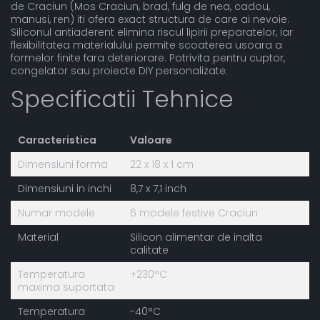
de Craciun (Mos Craciun, brad, fulg de nea, cadou,
manusi, ren) iti ofera exact structura de care ai nevoie.
Siliconul antiaderent elimina riscul lipirii preparatelor, iar
flexibilitatea materialului permite scoaterea usoara a
formelor finite fara deteriorare. Potrivita pentru cuptor,
congelator sau proiecte DIY personalizate.
Specificatii Tehnice
Caracteristica
Valoare
Dimensiuni forma
22 x 18 x 1 cm
Dimensiuni in inchi
8,7 x 7,1 inch
Numar modele
6 modele festive Craciun
Material
Silicon alimentar de inalta
calitate
Temperatura
+230°C
maxima suportata
Temperatura
-40°C