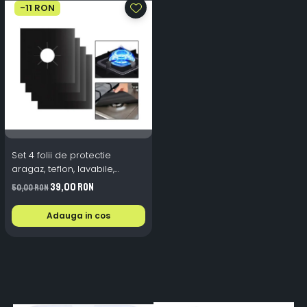
-11 RON
Set 4 folii de protectie
aragaz, teflon, lavabile,
reutilizabile, Negru/Gri
39,00 RON
50,00 RON
Adauga in cos