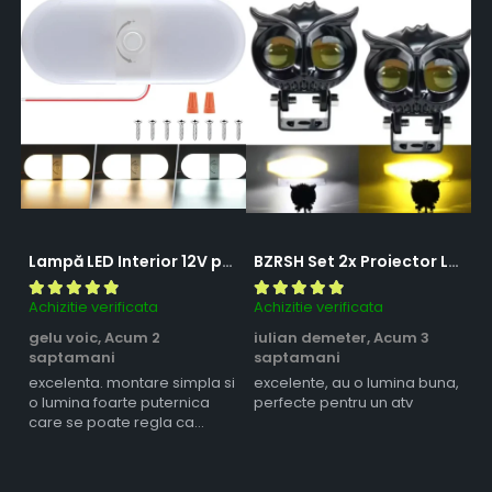
Lampă LED Interior 12V pentru Dubă, Camper și Rulotă - 180LED, 33 cm, 3 Temperaturii de Culoare, Intensitate Reglabilă, Iluminare Compartiment Marfă
BZRSH Set 2x Proiector LED Bufnita 50W Lupa 2 Faze Alb-Galben 12-24V Moto ATV
Achizitie verificata
Achizitie verificata
Ac
gelu voic,
Acum 2
iulian demeter,
Acum 3
m
saptamani
saptamani
s
excelenta. montare simpla si
excelente, au o lumina buna,
l
o lumina foarte puternica
perfecte pentru un atv
care se poate regla ca
intensitate