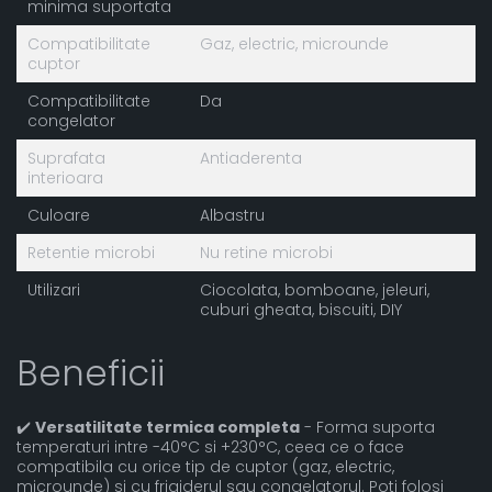
minima suportata
Compatibilitate
Gaz, electric, microunde
cuptor
Compatibilitate
Da
congelator
Suprafata
Antiaderenta
interioara
Culoare
Albastru
Retentie microbi
Nu retine microbi
Utilizari
Ciocolata, bomboane, jeleuri,
cuburi gheata, biscuiti, DIY
Beneficii
✔️
Versatilitate termica completa
- Forma suporta
temperaturi intre -40°C si +230°C, ceea ce o face
compatibila cu orice tip de cuptor (gaz, electric,
microunde) si cu frigiderul sau congelatorul. Poti folosi