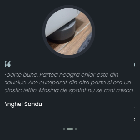
n
Toate sunt foarte luminoase și funcționează
ra un
atât de bine în curtea din spate. A primit toa
 misca
cele 8 bucati dar una nu a funcționat,
vânzătorul a răspuns rapid și a rambursat
banii pentru 1 bucata, Multumesc
Stefania Mihai