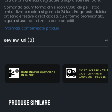
fara deformare sau degradare a suprafetei interioare.
Comanda acum forma din silicon C3601 de pe - stoc
limitat, livrare rapida si garantie 24 luni. Pregateste dulciuri
artizanale festive direct acasa, cu o forma profesionala,
sigura si usor de utilizat in orice conditii.
Informatii conformitate produs
Review-uri
(0)
COST LIVRARE - 21 LEI
BANII INAPOI GARANTAT
COST LIVRARE IN
IN 14 ZILE
EASYBOX - 14.99 LEI
Produse similare