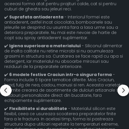
aceeasi forma atat pentru prajituri calde, cat si pentru
cuburi de gheata sau jeleuri reci.
✔️
Suprafata antiaderenta
- Interiorul formei este
antiaderent, astfel incat ciocolata, bomboanele sau
jeleurile se desprind cu usurinta fara a lasa urme sau a
deteriora preparatele. Nu mai este nevoie de hartie de
copt sau spray antiaderent suplimentar.
✔️
Igiena superioara a materialului
- Siliconul alimentar
de inalta calitate nu retine microbi si nu acumuleaza
grasimi in structura sa. Curatarea se face rapid cu apa si
detergent, iar materialul nu absoarbe mirosuri sau
reziduuri de la preparatele anterioare.
✔️
6 modele festive Craciun intr-o singura forma
-
Forma include 6 tipare tematice diferite: Mos Craciun,
brad, fulg de nea, cadou, manusi si ren. Aceasta varietate
permite crearea de asortimente de dulciuri artizanale sau
cadouri personalizate direct din bucatarie, fara
echipamente suplimentare.
✔️
Flexibilitate si durabilitate
- Materialul silicon este
flexibil, ceea ce usureaza scoaterea preparatelor finite
fara a le fractura. In acelasi timp, forma isi pastreaza
structura dupa utilizari repetate la temperaturi extreme,