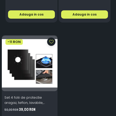
Adauga in cos
Adauga in cos
-11 RON
Set 4 folii de protectie
aragaz, teflon, lavabile,
reutilizabile, Negru/Gri
39,00 RON
50,00 RON