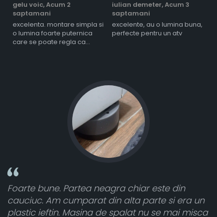
gelu voic,
Acum 2
iulian demeter,
Acum 3
m
saptamani
saptamani
s
excelenta. montare simpla si
excelente, au o lumina buna,
l
o lumina foarte puternica
perfecte pentru un atv
care se poate regla ca
intensitate
 chiar este din
Toate sunt foarte luminoase ș
lta parte si era un
atât de bine în curtea din spat
palat nu se mai misca
cele 8 bucati dar una nu a func