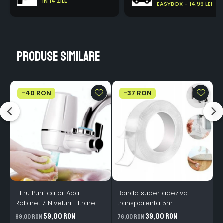
IN 14 ZILE
EASYBOX - 14.99 LEI
Produse similare
-40 RON
-37 RON
Filtru Purificator Apa
Banda super adeziva
S
Robinet 7 Niveluri Filtrare
transparenta 5m
Ceramice 2L/min
59,00 RON
39,00 RON
99,00 RON
76,00 RON
2