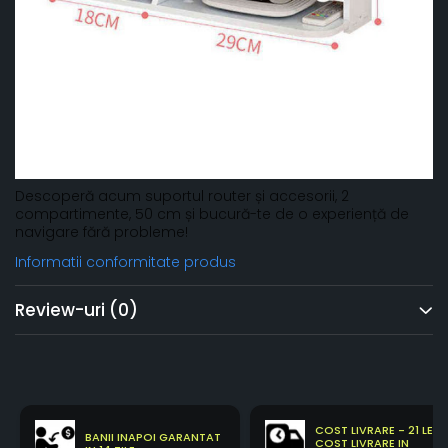
Descoperă acum suportul router și accesorii, 2
compartimente, 50 cm și bucură-te de o experiență de
navigare fără probleme!
Informatii conformitate produs
Review-uri
(0)
COST LIVRARE - 21 LEI
BANII INAPOI GARANTAT
COST LIVRARE IN