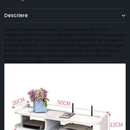
Descriere
Suport router și accesorii, 2 compartimente, 50 cm -
soluția perfectă pentru organizarea eficientă a routerului și
a accesoriilor tale. Cu două compartimente spațioase și
o lungime de 50 cm, acest suport asigură un mediu sigur
și ordonat pentru a păstra echipamentele tale. Simplu și
practic, acest suport este ideal pentru a-ți menține
rețeaua în funcțiune optimă.