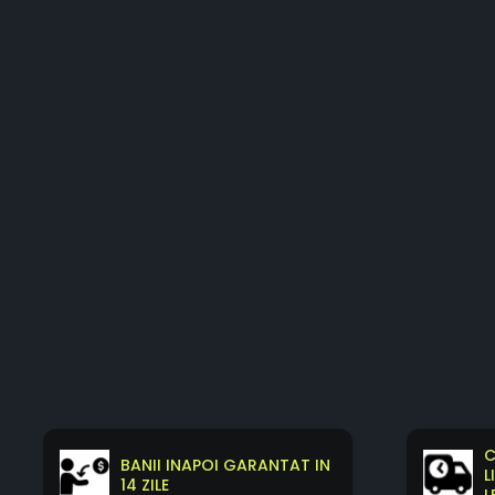
C
BANII INAPOI GARANTAT IN
L
14 ZILE
L