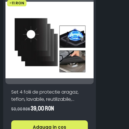
-11 RON
Set 4 folii de protectie aragaz,
teflon, lavabile, reutilizabile,
Negru/Gri
39,00 RON
50,00 RON
Adauga in cos