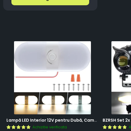
Lampă LED Interior 12V pentru Dubă, Camper și Rulotă - 180LED, 33 cm, 3 Temperaturii de Culoare, Intensitate Reglabilă, Iluminare Compartiment Marfă
Achizitie verificata
A