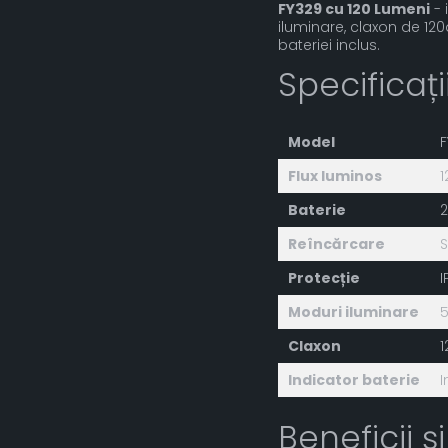
FY329 cu 120 Lumeni
- 
iluminare, claxon de 120d
bateriei inclus.
Specificaț
Model
F
Flux luminos
1
Baterie
Reîncărcare
S
Protecție
I
Moduri iluminare
5
Claxon
1
Indicator baterie
I
Beneficii și