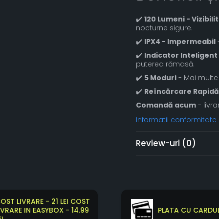
✔️
120 Lumeni - Vizibili
nocturne sigure.
✔️
IPX4 - Impermeabil
-
✔️
Indicator Inteligent
puterea rămasă.
✔️
5 Moduri
- Mai multe 
✔️
Reîncărcare Rapidă
Comandă acum
- livra
Informatii conformitate
Review-uri
(0)
OST LIVRARE - 21 LEI COST
IVRARE IN EASYBOX - 14.99
PLATA CU CARDUL
EI