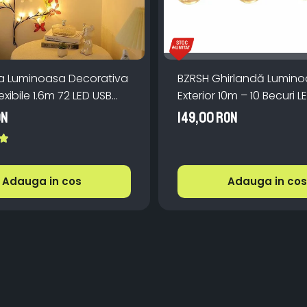
a Luminoasa Decorativa
BZRSH Ghirlandă Lumin
exibile 1.6m 72 LED USB
Exterior 10m – 10 Becuri L
manda
IP66, incarcare la priza,
ON
149,00 RON
Caldă pentru Grădină
Adauga in cos
Adauga in cos