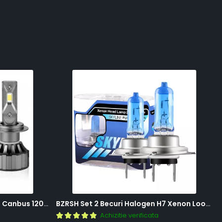
BZRSH Set 2 Becuri LED H7 V20 Canbus 120W 12000 Lumeni Alb Rece 6000K Fara Eroare
BZRSH Set 2 Becuri Halogen H7 Xenon Look 12V 55W 5000K Lumina Alba
Achizitie verificata