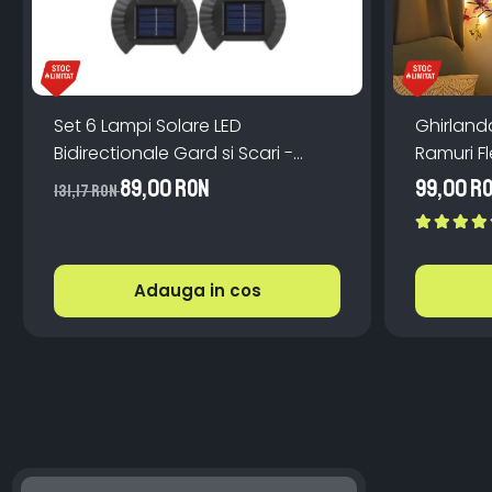
Set 6 Lampi Solare LED
Ghirland
Bidirectionale Gard si Scari -
Ramuri Fl
200mAh, IP65, Alb Cald, Senzor
Teleco
89,00 RON
99,00 R
131,17 RON
Automat
Adauga in cos