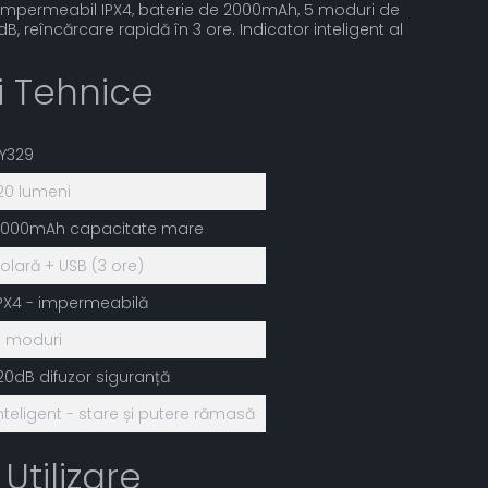
impermeabil IPX4, baterie de 2000mAh, 5 moduri de
B, reîncărcare rapidă în 3 ore. Indicator inteligent al
ii Tehnice
Y329
20 lumeni
2000mAh capacitate mare
olară + USB (3 ore)
PX4 - impermeabilă
 moduri
20dB difuzor siguranță
nteligent - stare și putere rămasă
 Utilizare