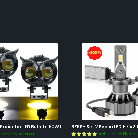
BZRSH Set 2x Proiector LED Bufnita 50W Lupa 2 Faze Alb-Galben 12-24V Moto ATV
chizitie verificata
Achizitie verificata