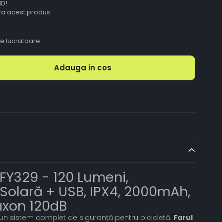
ID!
aza acest produs
le lucratoare
Adauga in cos
 FY329 - 120 Lumeni,
Solară + USB, IPX4, 2000mAh,
axon 120dB
 un sistem complet de siguranță pentru bicicletă.
Farul