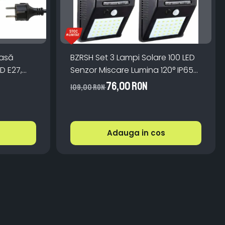
oasă
BZRSH Set 3 Lampi Solare 100 LED
ED E27,
Senzor Miscare Lumina 120° IP65
 Lumină
ABS Monocristalin
76,00 RON
109,00 RON
Adauga in cos