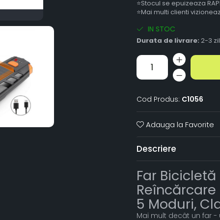
⭐Stocul se epuizeaza RAP
⭐Mai multi clienti vizione
IN STOC
Durata de livrare:
2-3 zi
Cod Produs:
C1056
Adauga la Favorite
Descriere
Far Bicicletă
Reîncărcare 
5 Moduri, Cl
Mai mult decât un far -