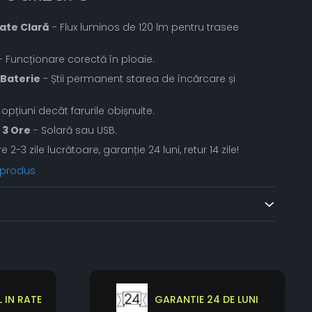
tate Clară
- Flux luminos de 120 lm pentru trasee
 Funcționare corectă în ploaie.
 Baterie
- Știi permanent starea de încărcare și
opțiuni decât farurile obișnuite.
 3 Ore
- Solară sau USB.
re 2-3 zile lucrătoare, garanție 24 luni, retur 14 zile!
 produs
 IN RATE
GARANTIE 24 DE LUNI