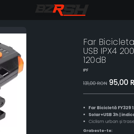
Far Biciclet
USB IPX4 20
120dB
IPF
95,00 
131,00 RON
Far Bicicletă FY329 
Solar+USB 3h | indic
Ciclism urban și tra
Grabeste-te: