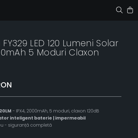
a FY329 LED 120 Lumeni Solar
00mAh 5 Moduri Claxon
RON
120LM
- IPX4, 2000mAh, 5 moduri, claxon 120dB
ator inteligent baterie | impermeabil
seu - siguranță completă