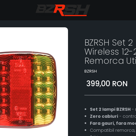
BZRSH Set 2
Wireless 12
Remorca Uti
BZRSH
399,00 RON
Set 2 lampi BZRSH
- 
Zero cabluri
- contro
Fara gauri, fara mod
Compatibil remorca, u