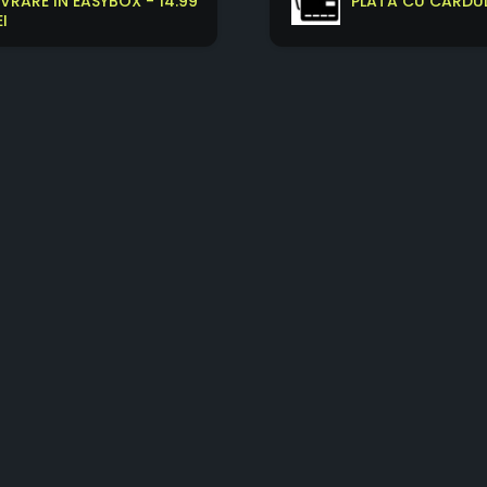
IVRARE IN EASYBOX - 14.99
PLATA CU CARDUL
EI