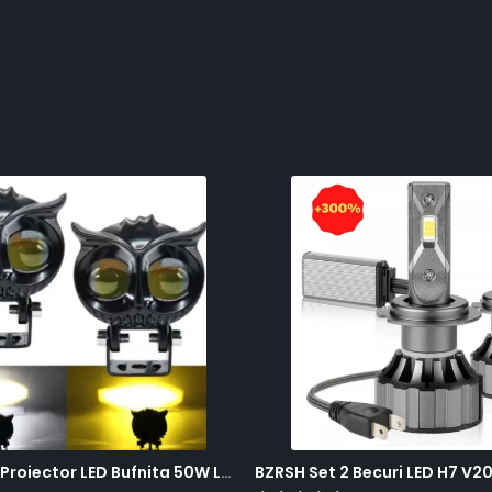
BZRSH Set 2x Proiector LED Bufnita 50W Lupa 2 Faze Alb-Galben 12-24V Moto ATV