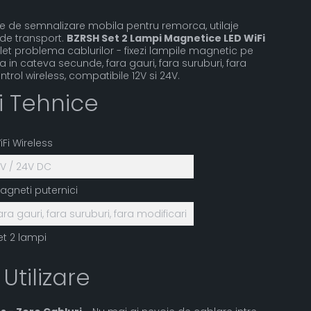
e de semnalizare mobila pentru remorca, utilaje
de transport.
BZRSH Set 2 Lampi Magnetice LED WiFi
t problema cablurilor - fixezi lampile magnetic pe
 in cateva secunde, fara gauri, fara suruburi, fara
ntrol wireless, compatibile 12V si 24V.
ii Tehnice
iFi Wireless
2V / 24V DC
agneti puternici
ara gauri, fara suruburi, fara modificari
et 2 lampi
 Utilizare