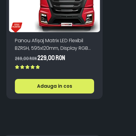
Panou Afișaj Matrix LED Flexibil
BZRSH, 595x120mm, Display RGB
Dinamic, Control
229,00 RON
269,00 RON
Aplicație/Telecomandă, Mesaje
Personalizate și Devil Eyes,
Conectare USB
Adauga in cos