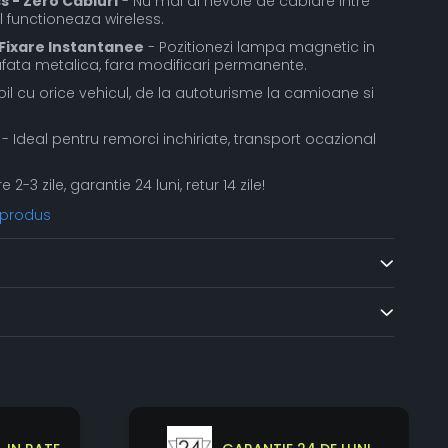
s - Zero Cabluri
- Nu mai ai nevoie de cablare intre
l functioneaza wireless.
 Fixare Instantanee
- Pozitionezi lampa magnetic in
fata metalica, fara modificari permanente.
l cu orice vehicul, de la autoturisme la camioane si
- Ideal pentru remorci inchiriate, transport ocazional
re 2-3 zile, garantie 24 luni, retur 14 zile!
 produs