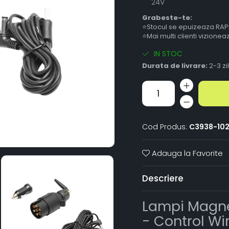
24V
Grabeste-te:
⭐Stocul se epuizeaza RAP
⭐Mai multi clienti vizione
IN STOC
Durata de livrare:
2-3 zi
Cod Produs:
C3938-102
Adauga la Favorite
Descriere
Lampi Magne
- Control Wi