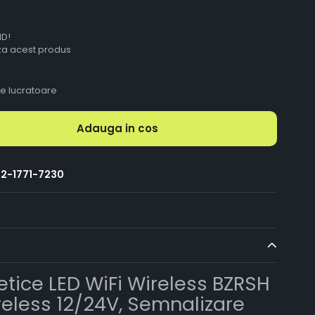
ID!
aza acest produs
le lucratoare
Adauga in cos
2-1771-7230
tice LED WiFi Wireless BZRSH
reless 12/24V, Semnalizare