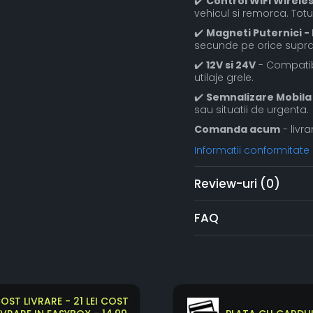
✔️
Control WiFi Wireles
vehicul si remorca. Totu
✔️
Magneti Puternici -
secunde pe orice supra
✔️
12V si 24V
- Compatibi
utilaje grele.
✔️
Semnalizare Mobila
sau situatii de urgenta.
Comanda acum
- livra
Informatii conformitate
Review-uri
(0)
FAQ
OST LIVRARE - 21 LEI COST