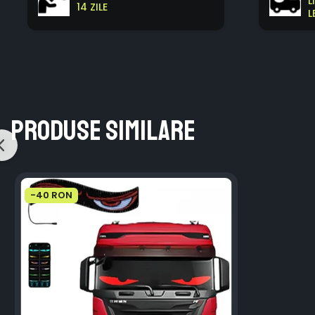
L
14 ZILE
L
Produse similare
-40 RON