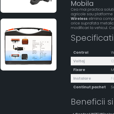
Mobila
Cea mai practica soluti
agricole sau platforme 
Wireless
elimina comple
orice suprafata metalica
modificari la vehicul. Co
Specificat
Control
W
Voltaj
1
Fixare
M
Instalare
F
Continut pachet
S
Beneficii si