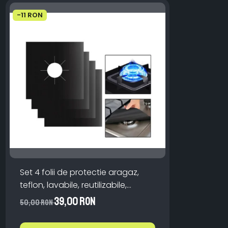
-11 RON
Set 4 folii de protectie aragaz,
teflon, lavabile, reutilizabile,
Negru/Gri
39,00 RON
50,00 RON