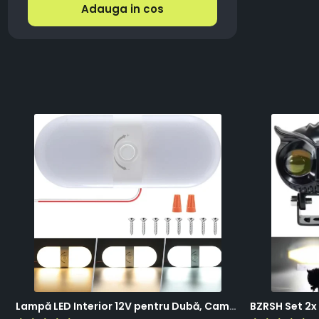
Adauga in cos
Lampă LED Interior 12V pentru Dubă, Camper și Rulotă - 180LED, 33 cm, 3 Temperaturii de Culoare, Intensitate Reglabilă, Iluminare Compartiment Marfă