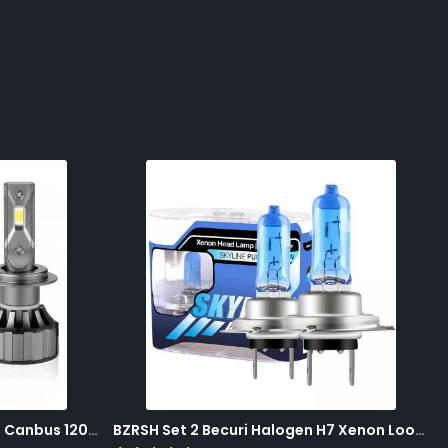
BZRSH Set 2 Becuri LED H7 V20 Canbus 120W 12000 Lumeni Alb Rece 6000K Fara Eroare
BZRSH Set 2 Becuri Halogen H7 Xenon Look 12V 55W 5000K Lumina Alba