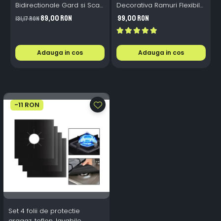
Bidirectionale Gard si Scari
Decorativa Ramuri Flexibile
L
- 200mAh, IP65, Alb Cald,
1.6m 72 LED USB
B
89,00 RON
99,00 RON
131,17 RON
Senzor Automat
Telecomanda
i
Adauga in cos
Adauga in cos
-11 RON
Set 4 folii de protectie
aragaz, teflon, lavabile,