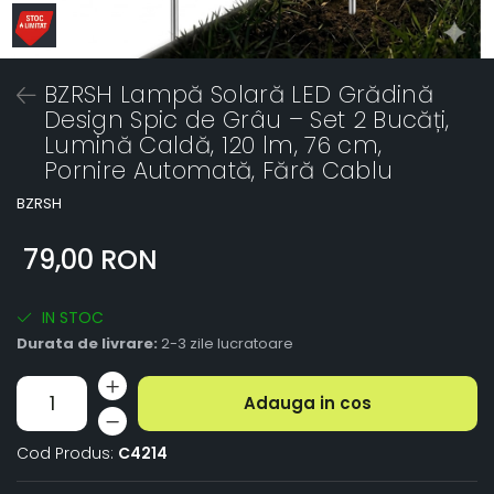
BZRSH Lampă Solară LED Grădină
Design Spic de Grâu – Set 2 Bucăți,
Lumină Caldă, 120 lm, 76 cm,
Pornire Automată, Fără Cablu
BZRSH
79,00 RON
IN STOC
Durata de livrare:
2-3 zile lucratoare
Adauga in cos
Cod Produs:
C4214