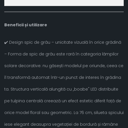
Beneficii și utilizare
✔️ Design spic de grâu – unicitate vizuală în orice grădină
– Forma de spic de grâu este rară în categoria lămpilor
solare decorative: nu găsești modelul pe oriunde, ceea ce
îl transformă automat într-un punct de interes în grădina
ta. Structura verticală alungită cu „boabe" LED distribuite
pe tulpina centrală creează un efect estetic diferit față de
orice model floral sau geometric. La 76 cm, silueta spicului
iese elegant deasupra vegetației de bordură și rămâne