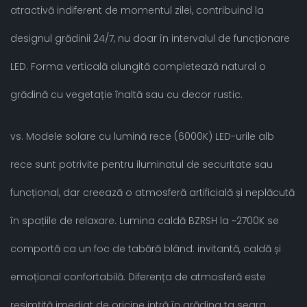
atractivă indiferent de momentul zilei, contribuind la
designul grădinii 24/7, nu doar în intervalul de funcționare
LED. Forma verticală alungită completează natural o
grădină cu vegetație înaltă sau cu decor rustic.
vs. Modele solare cu lumină rece (6000K) LED-urile alb
rece sunt potrivite pentru iluminatul de securitate sau
funcțional, dar creează o atmosferă artificială și neplăcută
în spațiile de relaxare. Lumina caldă BZRSH la ~2700K se
comportă ca un foc de tabără blând: invitantă, caldă și
emoțional confortabilă. Diferența de atmosferă este
resimțită imediat de oricine intră în grădina ta seara.