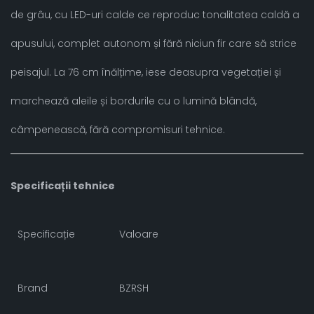
de grâu, cu LED-uri calde ce reproduc tonalitatea caldă a
apusului, complet autonom și fără niciun fir care să strice
peisajul. La 76 cm înălțime, iese deasupra vegetației și
marchează aleile și bordurile cu o lumină blândă,
câmpenească, fără compromisuri tehnice.
Specificații tehnice
Specificație
Valoare
Brand
BZRSH