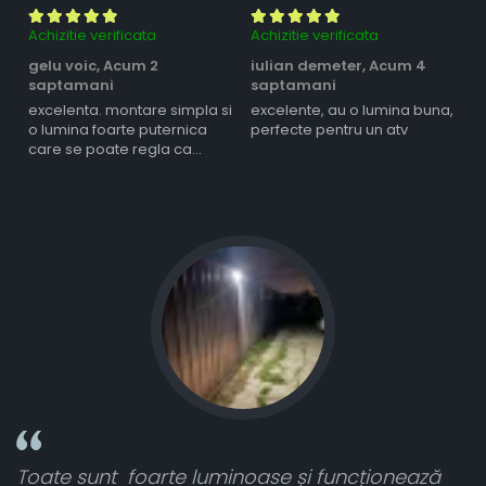
Achizitie verificata
Achizitie verificata
Ac
gelu voic,
Acum 2
iulian demeter,
Acum 4
m
saptamani
saptamani
s
excelenta. montare simpla si
excelente, au o lumina buna,
l
o lumina foarte puternica
perfecte pentru un atv
care se poate regla ca
intensitate
Toate sunt foarte luminoase și funcționează