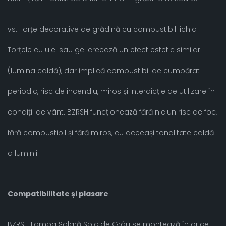
vs. Torțe decorative de grădină cu combustibil lichid
Torțele cu ulei sau gel creează un efect estetic similar
(lumina caldă), dar implică combustibil de cumpărat
periodic, risc de incendiu, miros și interdicție de utilizare în
condiții de vânt. BZRSH funcționează fără niciun risc de foc,
fără combustibil și fără miros, cu aceeași tonalitate caldă
a luminii.
Compatibilitate și plasare
BZRSH Lampa Solară Spic de Grâu se montează în orice