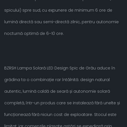
spicului) spre sud, cu expunere de minimum 6 ore de
lumină directă sau semi-directă zilnic, pentru autonomie
nocturnă optimă de 6–10 ore.
BZRSH Lampa Solară LED Design Spic de Grâu aduce în
grădina ta o combinație rar întâlnită: design natural
autentic, lumină caldă de seară și autonomie solară
completă, într-un produs care se instalează fără unelte și
funcționează fără niciun cost de exploatare. Stocul este
limitat, iar comenzile plasate astăzi se expediază prin