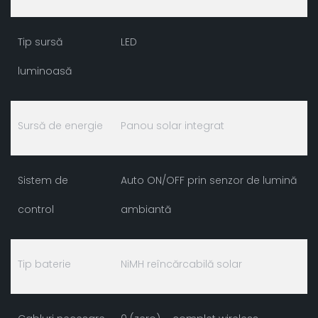
Tip sursă
LED
luminoasă
Sursă de energie
Panou solar integrat
Sistem de
Auto ON/OFF prin senzor de lumină
control
ambiantă
Tip baterie
NiMH reîncărcabilă solar