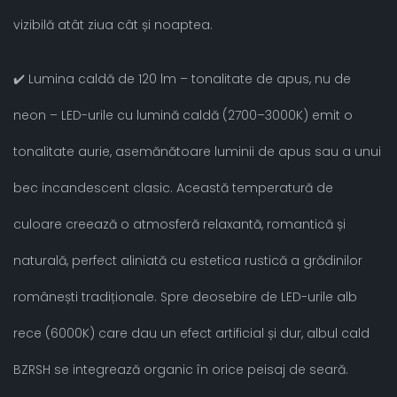
vizibilă atât ziua cât și noaptea.
✔️ Lumina caldă de 120 lm – tonalitate de apus, nu de
neon – LED-urile cu lumină caldă (2700–3000K) emit o
tonalitate aurie, asemănătoare luminii de apus sau a unui
bec incandescent clasic. Această temperatură de
culoare creează o atmosferă relaxantă, romantică și
naturală, perfect aliniată cu estetica rustică a grădinilor
românești tradiționale. Spre deosebire de LED-urile alb
rece (6000K) care dau un efect artificial și dur, albul cald
BZRSH se integrează organic în orice peisaj de seară.