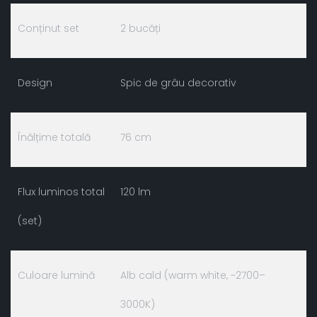
Conținut set
2 bucăți
Design
Spic de grâu decorativ
Înălțime totală
76 cm
Flux luminos total
120 lm
(set)
Culoare lumină
Alb cald (warm white, ~2700–
3000K)