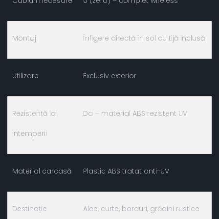
Cabluri necesare
0 (zero) – complet wireless
Montaj
Înfigere directă în sol cu tijă inclusă
Utilizare
Exclusiv exterior
Rezistență la
Da – material ABS rezistent UV
intemperii
Material carcasă
Plastic ABS tratat anti-UV
Destinație
Alee, curte, borduri, grădini rustice