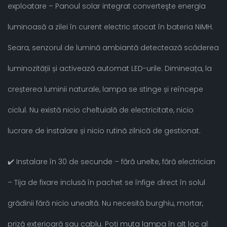
exploatare – Panoul solar integrat converteşte energia
luminoasă a zilei în curent electric stocat în bateria NiMH.
Seara, senzorul de lumină ambiantă detectează scăderea
luminozității și activează automat LED-urile. Dimineața, la
creșterea luminii naturale, lampa se stinge și reîncepe
ciclul. Nu există nicio cheltuială de electricitate, nicio
lucrare de instalare și nicio rutină zilnică de gestionat.
✔️ Instalare în 30 de secunde – fără unelte, fără electrician
– Tija de fixare inclusă în pachet se înfige direct în solul
grădinii fără nicio unealtă. Nu necesită burghiu, mortar,
priză exterioară sau cablu. Poți muta lampa în alt loc al