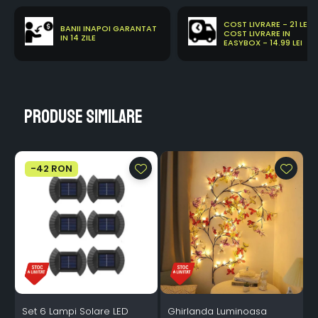
COST LIVRARE - 21 LEI
BANII INAPOI GARANTAT
COST LIVRARE IN
IN 14 ZILE
EASYBOX - 14.99 LEI
Produse similare
-42 RON
Set 6 Lampi Solare LED
Ghirlanda Luminoasa