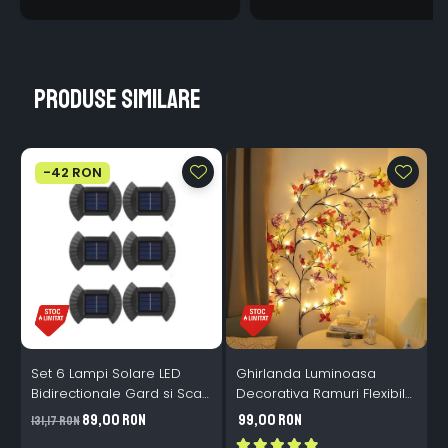
Produse similare
-42 RON
Set 6 Lampi Solare LED
Ghirlanda Luminoasa
Bidirectionale Gard si Scari
Decorativa Ramuri Flexibile
L
- 200mAh, IP65, Alb Cald,
1.6m 72 LED USB
B
89,00 RON
99,00 RON
131,17 RON
Senzor Automat
Telecomanda
i