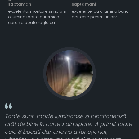
saptamani
saptamani
s
excelenta. montare simpla si
excelente, au o lumina buna,
l
o lumina foarte puternica
perfecte pentru un atv
care se poate regla ca
intensitate
Toate sunt foarte luminoase și funcționează
n
atât de bine în curtea din spate. A primit toate
ca
cele 8 bucati dar una nu a funcționat,