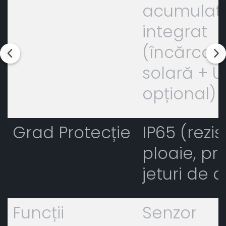
acumulat
integrat
(încărcar
solară + U
opțional)
Grad Protecție
IP65 (rezis
ploaie, pra
jeturi de 
Funcții
Senzor