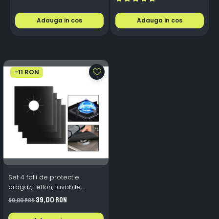
Adauga in cos
Adauga in cos
-11 RON
Set 4 folii de protectie
aragaz, teflon, lavabile,
reutilizabile, Negru/Gri
39,00 RON
50,00 RON