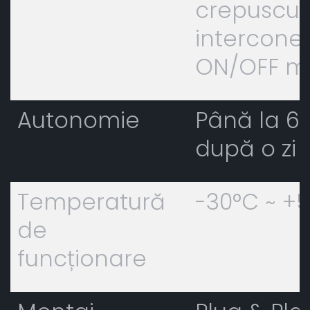
crepuscula
interconec
ON/OFF m
Autonomie
Până la 6
după o zi 
Temperatură
-30°C ~ +
de
funcționare