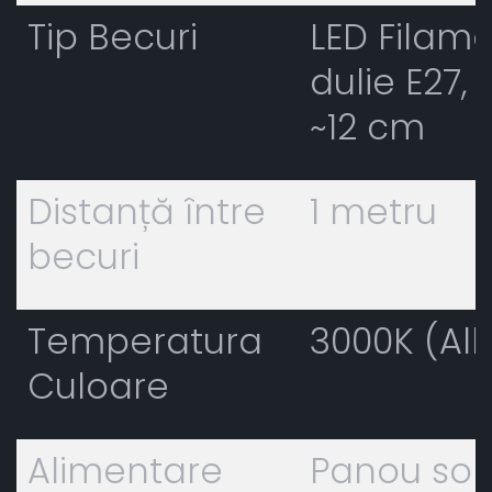
Tip Becuri
LED Filam
dulie E27,
~12 cm
Distanță între
1 metru
becuri
Temperatura
3000K (Al
Culoare
Alimentare
Panou sol