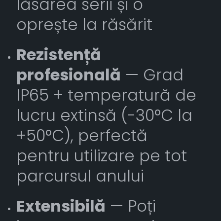
lăsarea serii și o
oprește la răsărit
Rezistență
profesională
— Grad
IP65 + temperatură de
lucru extinsă (-30°C la
+50°C), perfectă
pentru utilizare pe tot
parcursul anului
Extensibilă
— Poți