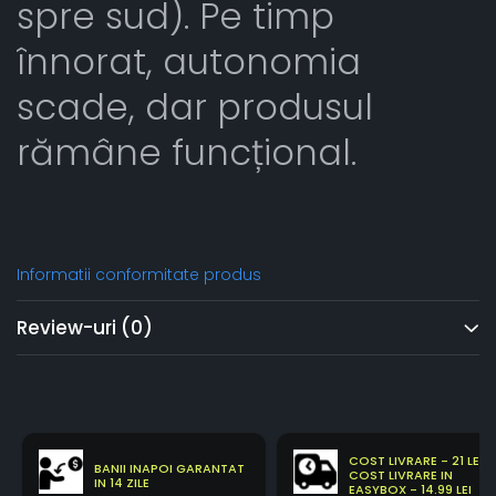
spre sud). Pe timp
înnorat, autonomia
scade, dar produsul
rămâne funcțional.
Informatii conformitate produs
Review-uri
(0)
COST LIVRARE - 21 LEI
BANII INAPOI GARANTAT
COST LIVRARE IN
IN 14 ZILE
EASYBOX - 14.99 LEI