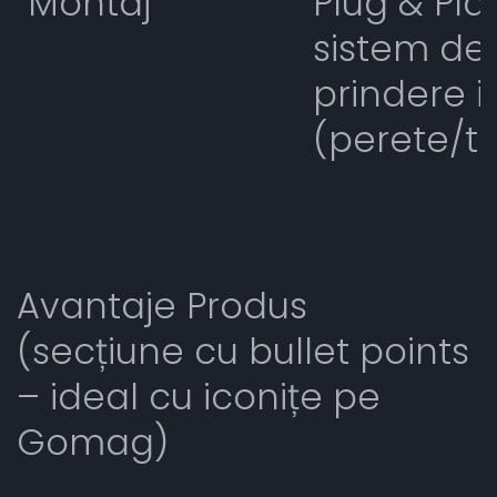
Montaj
Plug & Pla
sistem de
prindere i
(perete/ta
Avantaje Produs
(secțiune cu bullet points
– ideal cu iconițe pe
Gomag)