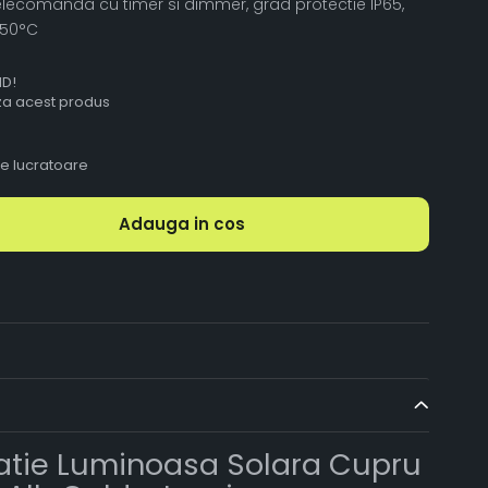
telecomanda cu timer si dimmer, grad protectie IP65,
+50°C
ID!
aza acest produs
le lucratoare
Adauga in cos
latie Luminoasa Solara Cupru