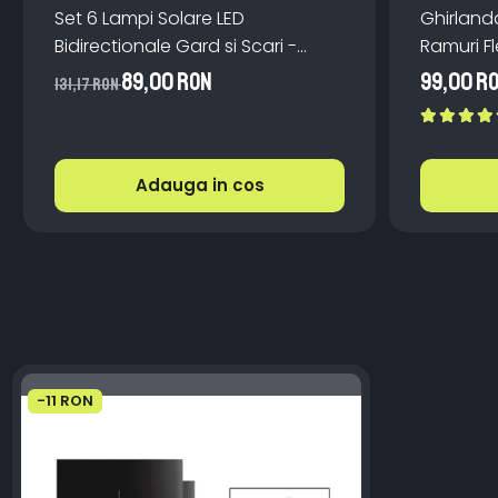
Set 6 Lampi Solare LED
Ghirland
Bidirectionale Gard si Scari -
Ramuri Fl
200mAh, IP65, Alb Cald, Senzor
Teleco
89,00 RON
99,00 R
131,17 RON
Automat
Adauga in cos
-11 RON