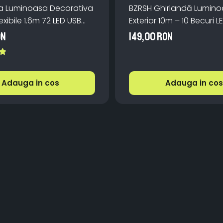
a Luminoasa Decorativa
BZRSH Ghirlandă Lumin
exibile 1.6m 72 LED USB
Exterior 10m – 10 Becuri L
manda
IP66, incarcare la priza,
ON
149,00 RON
Caldă pentru Grădină
Adauga in cos
Adauga in cos