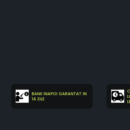
C
BANII INAPOI GARANTAT IN
L
14 ZILE
L