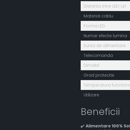
Distanta intre LED-uri
Material cablu
Forma LED
Numar efecte lumina
Sursa de alimentare
Telecomanda
Dimabil
Grad protectie
Temperatura function
Utilizare
Beneficii
✔️
Alimentare 100% So