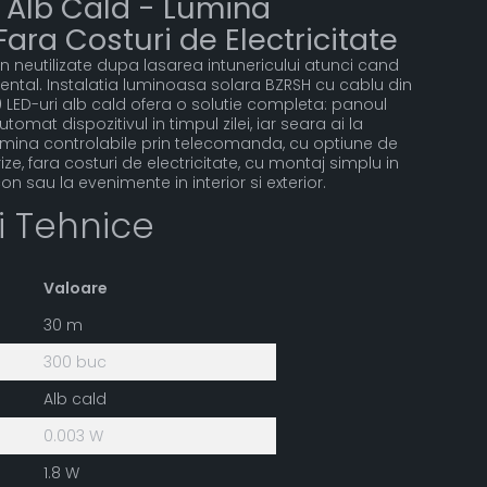
 Alb Cald - Lumina
ara Costuri de Electricitate
n neutilizate dupa lasarea intunericului atunci cand
iental. Instalatia luminoasa solara BZRSH cu cablu din
0 LED-uri alb cald ofera o solutie completa: panoul
tomat dispozitivul in timpul zilei, iar seara ai la
lumina controlabile prin telecomanda, cu optiune de
ze, fara costuri de electricitate, cu montaj simplu in
on sau la evenimente in interior si exterior.
ii Tehnice
Valoare
30 m
300 buc
Alb cald
0.003 W
1.8 W