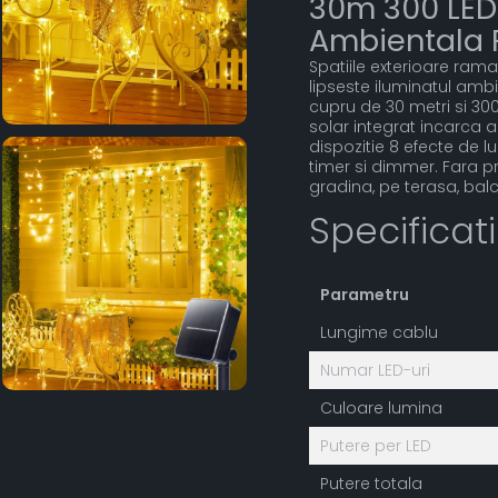
30m 300 LED
Ambientala F
Spatiile exterioare rama
lipseste iluminatul amb
cupru de 30 metri si 30
solar integrat incarca au
dispozitie 8 efecte de 
timer si dimmer. Fara pri
gradina, pe terasa, balc
Specificat
Parametru
Lungime cablu
Numar LED-uri
Culoare lumina
Putere per LED
Putere totala