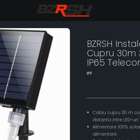
BZRSH Insta
Cupru 30m 3
IP65 Telec
IPF
79,00
100,66 RON
Cablu cupru 30 m cu 3
distanta intre LED-uri
Alimentare 100% solar
alimentare