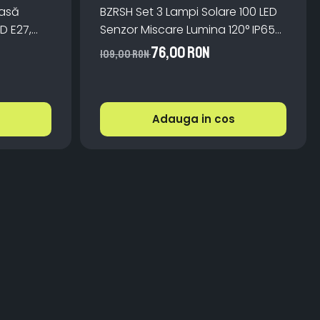
oasă
BZRSH Set 3 Lampi Solare 100 LED
ED E27,
Senzor Miscare Lumina 120° IP65
 Lumină
ABS Monocristalin
76,00 RON
109,00 RON
Adauga in cos