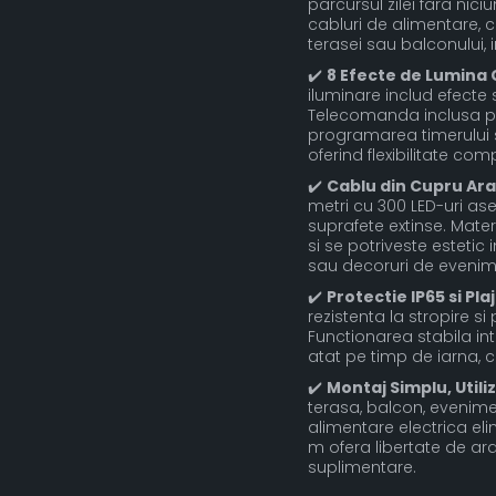
parcursul zilei fara nici
cabluri de alimentare, c
terasei sau balconului, i
✔️
8 Efecte de Lumina
iluminare includ efecte s
Telecomanda inclusa per
programarea timerului si
oferind flexibilitate co
✔️
Cablu din Cupru Ara
metri cu 300 LED-uri as
suprafete extinse. Mater
si se potriveste estetic
sau decoruri de evenim
✔️
Protectie IP65 si Pl
rezistenta la stropire si
Functionarea stabila i
atat pe timp de iarna, c
✔️
Montaj Simplu, Utili
terasa, balcon, evenimen
alimentare electrica el
m ofera libertate de ar
suplimentare.