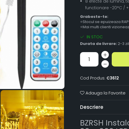
8 efecte de lumina, 
functionare -20°C / 
Grabeste-te:
⭐Stocul se epuizeaza RAP
⭐Mai multi clienti vizione
IN STOC
Durata de livrare:
2-3 zi
Cod Produs:
C3612
Adauga la Favorite
Descriere
BZRSH Insta