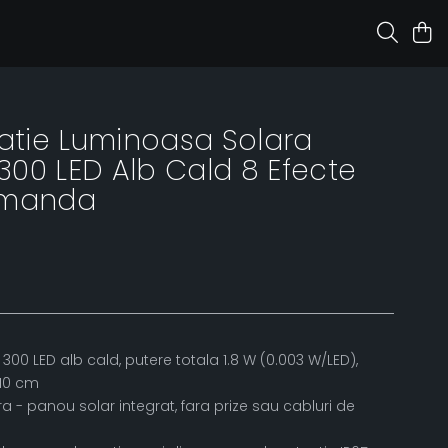
latie Luminoasa Solara
00 LED Alb Cald 8 Efecte
omanda
 RON
00 LED alb cald, putere totala 1.8 W (0.003 W/LED),
 10 cm
a - panou solar integrat, fara prize sau cabluri de