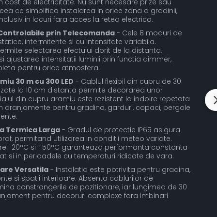
un cost de electricitate. Nu sunt necesare prize sau
eea ce simplifica instalarea in orice zona a gradinii,
nclusiv in locuri fara acces la retea electrica.
 Controlabile prin Telecomanda
- Cele 8 moduri de
tatice, intermitente si cu intensitate variabila.
mite selectarea efectului dorit de la distanta,
 ajustarea intensitatii luminii prin functia dimmer,
mpleta pentru orice atmosfera.
miu 30 m cu 300 LED
- Cablul flexibil din cupru de 30
ezate la 10 cm distanta permite decorarea unor
ialul din cupru aramiu este rezistent la indoire repetata
 in aranjamente pentru gradina, garduri, copaci, pergole
ente.
aja Termica Larga
- Gradul de protectie IP65 asigura
 praf, permitand utilizarea in conditii meteo variate.
ntre -20°C si +50°C garanteaza performanta constanta
at si in perioadele cu temperaturi ridicate de vara.
zare Versatila
- Instalatia este potrivita pentru gradina,
te si spatii interioare. Absenta cablurilor de
imina constrangerile de pozitionare, iar lungimea de 30
anjament pentru decoruri complexe fara imbinari