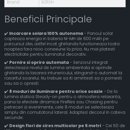
Brand
BZRSH
Beneficii Principale
✔️
Incarcare solara 100% autonoma
- Panoul solar
capteaza energia in bateria Ni-MH de 600 mAh pe
parcursul zilei, astfel incat ghirlanda functioneaza toata
noaptea fara nicio conexiune la priza. Nu mai platesti
electricitate pentru iluminatul decorativ.
✔️
Pornire si oprire automata
- Senzorul integrat
detecteaza nivelul de lumina ambientala si aprinde
ghirlanda la lasarea intunericului, stingand-o automat la
rasaritul soarelui. Nu trebuie sa iti amintesti sa o pornesti
sau sa o opresti.
✔️
8 moduri de iluminare pentru orice ocazie
- De la
lumina statica Steady-on pentru o atmosfera relaxanta,
pana la efectele dinamice Fireflies sau Chasing pentru
petreceri si evenimente, cele 8 moduri se selecteaza
simplu din comutatorul lateral. Adaptezi decorul in cateva
secunde.
✔️
Design flori de cires multicolor pe 5 metri
- Cei 50 de