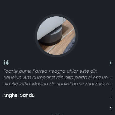
Toate sunt foarte luminoase și funcționează
a un
atât de bine în curtea din spate. A primit toat
isca
cele 8 bucati dar una nu a funcționat,
vânzătorul a răspuns rapid și a rambursat
banii pentru 1 bucata, Multumesc
Stefania Mihai