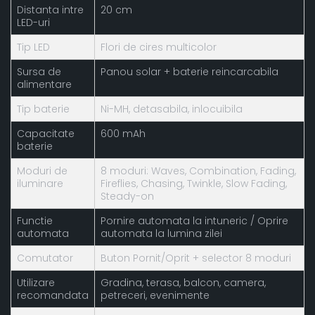
Distanta intre
20 cm
LED-uri
Tip LED
Flori de cires multicolor
Sursa de
Panou solar + baterie reincarcabila
alimentare
Tip baterie
Ni-MH, detasabila, inlocuibila
Capacitate
600 mAh
baterie
Moduri de
8 moduri: Waves, Combination, Fading,
iluminare
Fireflies, Chasing, Twinkle, Slow Fading,
Steady-on
Functie
Pornire automata la intuneric / Oprire
automata
automata la lumina zilei
Comutator
Buton Pornit/Oprit + selector 8 moduri
Utilizare
Gradina, terasa, balcon, camera,
recomandata
petreceri, evenimente