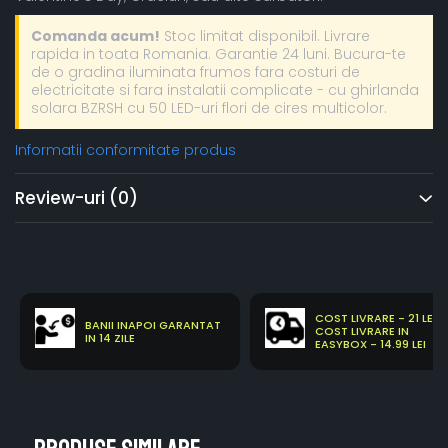
Comanda acum!
Stoc limitat disponibil. Livrare
rapida in toata Romania. Garantie 24 luni. Bucura-te
de o gradina iluminata frumos fara costuri de
electricitate si fara instalatii complicate - cu ghirlanda
solara BZRSH cu 50 LED-uri flori de cires multicolor.
Informatii conformitate produs
Review-uri
(0)
COST LIVRARE - 21 LEI
BANII INAPOI GARANTAT
COST LIVRARE IN
IN 14 ZILE
EASYBOX - 14.99 LEI