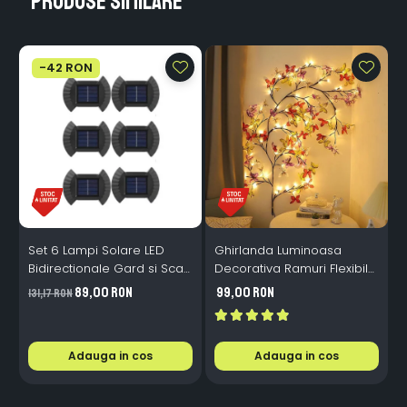
Produse similare
-42 RON
Set 6 Lampi Solare LED
Ghirlanda Luminoasa
Bidirectionale Gard si Scari
Decorativa Ramuri Flexibile
L
- 200mAh, IP65, Alb Cald,
1.6m 72 LED USB
B
89,00 RON
99,00 RON
131,17 RON
Senzor Automat
Telecomanda
i
Adauga in cos
Adauga in cos