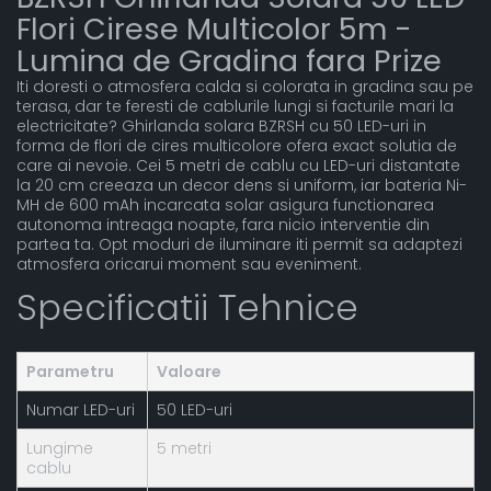
Flori Cirese Multicolor 5m -
Lumina de Gradina fara Prize
Iti doresti o atmosfera calda si colorata in gradina sau pe
terasa, dar te feresti de cablurile lungi si facturile mari la
electricitate? Ghirlanda solara BZRSH cu 50 LED-uri in
forma de flori de cires multicolore ofera exact solutia de
care ai nevoie. Cei 5 metri de cablu cu LED-uri distantate
la 20 cm creeaza un decor dens si uniform, iar bateria Ni-
MH de 600 mAh incarcata solar asigura functionarea
autonoma intreaga noapte, fara nicio interventie din
partea ta. Opt moduri de iluminare iti permit sa adaptezi
atmosfera oricarui moment sau eveniment.
Specificatii Tehnice
Parametru
Valoare
Numar LED-uri
50 LED-uri
Lungime
5 metri
cablu