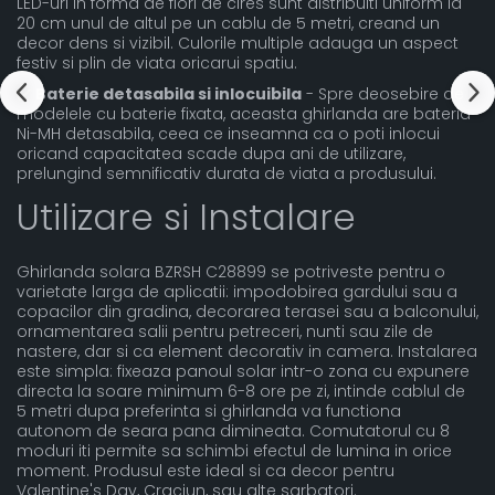
LED-uri in forma de flori de cires sunt distribuiti uniform la
20 cm unul de altul pe un cablu de 5 metri, creand un
decor dens si vizibil. Culorile multiple adauga un aspect
festiv si plin de viata oricarui spatiu.
✔️
Baterie detasabila si inlocuibila
- Spre deosebire de
modelele cu baterie fixata, aceasta ghirlanda are bateria
Ni-MH detasabila, ceea ce inseamna ca o poti inlocui
oricand capacitatea scade dupa ani de utilizare,
prelungind semnificativ durata de viata a produsului.
Utilizare si Instalare
Ghirlanda solara BZRSH C28899 se potriveste pentru o
varietate larga de aplicatii: impodobirea gardului sau a
copacilor din gradina, decorarea terasei sau a balconului,
ornamentarea salii pentru petreceri, nunti sau zile de
nastere, dar si ca element decorativ in camera. Instalarea
este simpla: fixeaza panoul solar intr-o zona cu expunere
directa la soare minimum 6-8 ore pe zi, intinde cablul de
5 metri dupa preferinta si ghirlanda va functiona
autonom de seara pana dimineata. Comutatorul cu 8
moduri iti permite sa schimbi efectul de lumina in orice
moment. Produsul este ideal si ca decor pentru
Valentine's Day, Craciun, sau alte sarbatori.