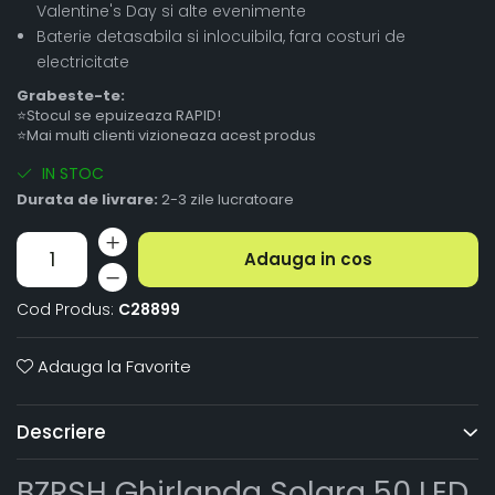
Valentine's Day si alte evenimente
Baterie detasabila si inlocuibila, fara costuri de
electricitate
Grabeste-te:
⭐Stocul se epuizeaza RAPID!
⭐Mai multi clienti vizioneaza acest produs
IN STOC
Durata de livrare:
2-3 zile lucratoare
Adauga in cos
Cod Produs:
C28899
Adauga la Favorite
Descriere
BZRSH Ghirlanda Solara 50 LED