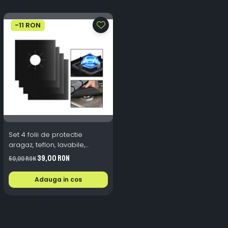
-11 RON
Set 4 folii de protectie
aragaz, teflon, lavabile,
reutilizabile, Negru/Gri
39,00 RON
50,00 RON
Adauga in cos