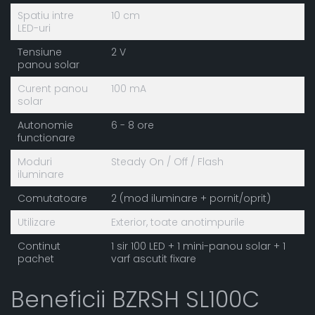
Spatiu intre
10 cm
LED-uri
Tensiune
2 V
panou solar
Curent panou
100 mA
solar
Autonomie
6 - 8 ore
functionare
Moduri
Steady On / Off / Flash
iluminare
Comutatoare
2 (mod iluminare + pornit/oprit)
Utilizare
Exterior, toate anotimpurile
Continut
1 sir 100 LED + 1 mini-panou solar + 1
pachet
varf ascutit fixare
Beneficii BZRSH SL100C