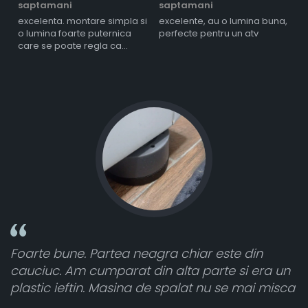
saptamani
saptamani
s
excelenta. montare simpla si
excelente, au o lumina buna,
l
o lumina foarte puternica
perfecte pentru un atv
care se poate regla ca
intensitate
oarte bune. Partea neagra chiar este din
Toat
auciuc. Am cumparat din alta parte si era un
atât 
lastic ieftin. Masina de spalat nu se mai misca
cele 
vânz