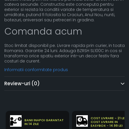
cateva secunde. Constructia este conceputa pentru
exterior si rezista la conditii variate de temperatura si
umiditate, putand fi folosita la Craciun, Anul Nou, nunti,
botezuri, aniversari sau petreceri in gradina.
Comanda acum
Stoc limitat disponibil pe. Livrare rapida prin curier, in toata
Romania. Garantie 24 luni. Adauga BZRSH SL100C in cos si
transforma orice spatiu exterior intr-un decor festiv fara
costuri de curent.
Informatii conformitate produs
Review-uri
(0)
COST LIVRARE - 21 LEI
BANII INAPOI GARANTAT
COST LIVRARE IN
IN 14 ZILE
EASYBOX - 14.99 LEI