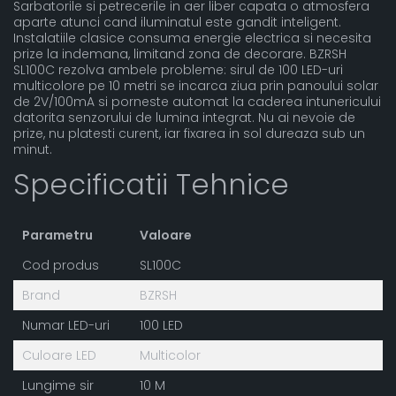
Sarbatorile si petrecerile in aer liber capata o atmosfera
aparte atunci cand iluminatul este gandit inteligent.
Instalatiile clasice consuma energie electrica si necesita
prize la indemana, limitand zona de decorare. BZRSH
SL100C rezolva ambele probleme: sirul de 100 LED-uri
multicolore pe 10 metri se incarca ziua prin panoului solar
de 2V/100mA si porneste automat la caderea intunericului
datorita senzorului de lumina integrat. Nu ai nevoie de
prize, nu platesti curent, iar fixarea in sol dureaza sub un
minut.
Specificatii Tehnice
Parametru
Valoare
Cod produs
SL100C
Brand
BZRSH
Numar LED-uri
100 LED
Culoare LED
Multicolor
Lungime sir
10 M