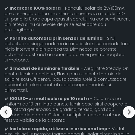
✔️
Incarcare 100% solara
- Panoului solar de 2V/100mA
preia energia din lumina zilei si alimenteaza sirul de LED-
uri pana la 8 ore dupa apusul soarelui. Nu consumi curent
din retea si nu ai nevoie de prize exterioare sau
prelungitoare.
✔️
Pornire automata prin senzor de lumina
- Sirul
detecteaza singur caderea intunericului si se aprinde fara
nicio interventie din partea ta. Dimineata se opreste
automat, pastrand autonomia bateriei pentru noaptea
urmatoare.
✔️
3 moduri de iluminare flexibile
- Alegi intre Steady On
pentru lumina continua, Flash pentru efect dinamic de
sclipire sau Off pentru pauza totala. Cele 2 comutatoare
dedicate iti ofera control rapid asupra modului si
alimentarii.
✔️
100 LED-uri multicolore pe 10 metri
- Cu un spatiu
uniform de 10 cm intre puncte luminoase, sirul acopera o
suprafata generoasa de gradina, terasa, gard sau
coroana de copac. Culorile multiple creeaza o atmosfera
festiva vizibila de la distanta.
✔️
Instalare rapida, utilizare in orice anotimp
- Varful
ascutit inclus permite fixarea panoului solar direct in sol in