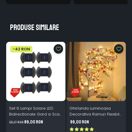
Produse similare
-42 RON
Set 6 Lampi Solare LED
Ghirlanda Luminoasa
Bidirectionale Gard si Scari
Decorativa Ramuri Flexibile
L
- 200mAh, IP65, Alb Cald,
1.6m 72 LED USB
B
89,00 RON
99,00 RON
131,17 RON
Senzor Automat
Telecomanda
i