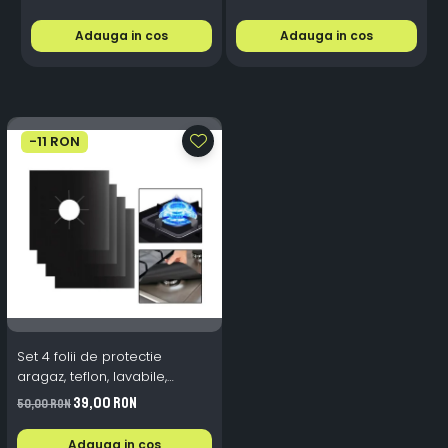
Adauga in cos
Adauga in cos
-11 RON
Set 4 folii de protectie
aragaz, teflon, lavabile,
reutilizabile, Negru/Gri
39,00 RON
50,00 RON
Adauga in cos