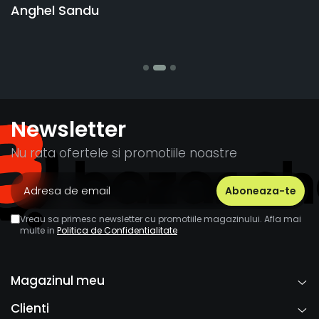
nghel Sandu
bani
Stef
Newsletter
Nu rata ofertele si promotiile noastre
Vreau sa primesc newsletter cu promotiile magazinului. Afla mai
multe in
Politica de Confidentialitate
Magazinul meu
Clienti