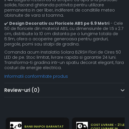
solide, facand ghirlanda potrivita pentru utilizare
permanenta in aer liber, indiferent de conditiile meteo
obisnuite de vara si toamna.
✔️
Design Decorativ cu Floricele ABS pe 6.9 Metri
- Cele
50 de floricele din material ABS, cu dimensiunile de 1.5 x 2.7
cm, distribuite la 10 cm distanta pe o lungime totala de
6.9m, ofera o acoperire generoasa pentru garduri,
pergole, pomi sau stalpi de gradina.
Comanda acum Instalatia Solara BZRSH Flori de Cires 50
LED de pe. Stoc limitat, livrare rapida si garantie 24 luni.
Transforma-ti gradina intr-un spatiu decorat elegant, fara
costuri de energie electrica.
Informatii conformitate produs
Review-uri
(0)
COST LIVRARE - 21 LEI
BANII INAPOI GARANTAT
COST LIVRARE IN