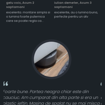
gelu voic,
Acum 2
iulian demeter,
Acum 3
m
saptamani
saptamani
s
excelenta. montare simpla si
excelente, au o lumina buna,
l
o lumina foarte puternica
perfecte pentru un atv
care se poate regla ca
intensitate
Toate sunt foarte luminoase și funcționează
a un
atât de bine în curtea din spate. A primit toat
misca
cele 8 bucati dar una nu a funcționat,