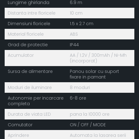
Lungime ghirlanda
6.9 m
Distanta intre floricele
10 cm
Dimensiuni floricele
1.5 x 2.7 cm
Material floricele
ABS
Grad de protectie
IP44
Acumulator
AA / 1.2V / 300mAh / Ni-Mh
(incorporat)
Sursa de alimentare
Panou solar cu suport
fixare in pamant
Moduri de iluminare
8 moduri
Autonomie per incarcare
6-8 ore
completa
Durata de viata LED
pana la 10000 ore
Comutator
ON / OFF / MODE
Aprindere
Automata la lasarea serii