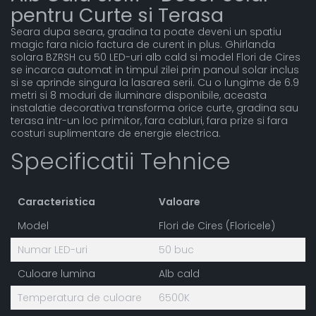
pentru Curte si Terasa
Seara dupa seara, gradina ta poate deveni un spatiu
magic fara nicio factura de curent in plus. Ghirlanda
solara BZRSH cu 50 LED-uri alb cald si model Flori de Cires
se incarca automat in timpul zilei prin panoul solar inclus
si se aprinde singura la lasarea serii. Cu o lungime de 6.9
metri si 8 moduri de iluminare disponibile, aceasta
instalatie decorativa transforma orice curte, gradina sau
terasa intr-un loc primitor, fara cabluri, fara prize si fara
costuri suplimentare de energie electrica.
Specificatii Tehnice
Caracteristica
Valoare
Model
Flori de Cires (Floricele)
Numar LED-uri
50 buc
Culoare lumina
Alb cald
Temperatura de culoare
6500K