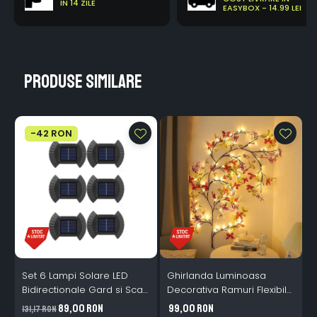
IN 14 ZILE
EASYBOX - 14.99 LEI
Produse similare
-42 RON
Set 6 Lampi Solare LED
Ghirlanda Luminoasa
Bidirectionale Gard si Scari
Decorativa Ramuri Flexibile
L
- 200mAh, IP65, Alb Cald,
1.6m 72 LED USB
B
89,00 RON
99,00 RON
131,17 RON