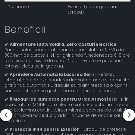
Destinatie
Exterior (curte, gradina,
terasa)
Beneficii
✔️
Alimentare 100% Solara, Zero Costuri Electrice
-
Panoul solar incorporat incarca acumulatorul Ni-Mh de
300mAh pe durata zilei, iar ghirlanda functioneaza 6-8 ore
fara nicio conexiune la retea. Nu ai nevoie de prize sau
extensii electrice in gradina.
✔️
Aprindere Automata la Lasarea Serii
- Senzorul
integrat detecteaza scaderea luminii naturale si porneste
ghirlanda automat. Nu trebuie sa iti amintesti sa o aprinzi
sau sa o stingi - se gestioneaza singura in fiecare zi.
✔️
8 Moduri de Iluminare pentru Orice Atmosfera
- Prin
comutatorul MODE poti selecta dintre 8 efecte luminoase
diferite: lumina continua, intermitenta, secventiala si altele.
Personalizezi aspectul gradinii in functie de ocazie sau
preferinta.
✔️
Protectie IP44 pentru Exterior
- Gradul de protectie
IP44 asigura rezistenta la stropire cu apa si la particule