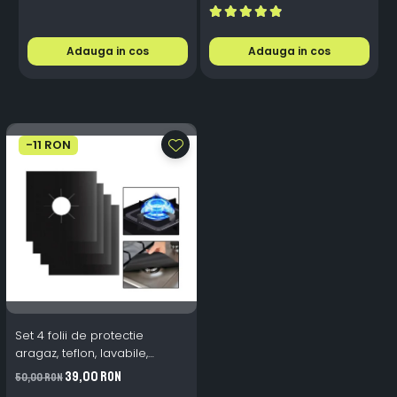
Senzor Automat
Telecomanda
i
Adauga in cos
Adauga in cos
-11 RON
Set 4 folii de protectie
aragaz, teflon, lavabile,
reutilizabile, Negru/Gri
39,00 RON
50,00 RON