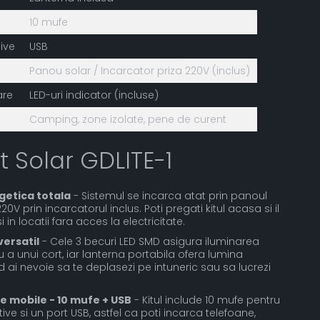
10 mufe
ive
USB
Panou solar / Incarcator priza 220V (inclus)
are
LED-uri indicator (incluse)
Camping, zone izolate, pene de curent
it Solar GDLITE-1
etica totala
- Sistemul se incarca atat prin panoul
220V prin incarcatorul inclus. Poti pregati kitul acasa si il
i in locatii fara acces la electricitate.
versatil
- Cele 3 becuri LED SMD asigura iluminarea
u a unui cort, iar lanterna portabila ofera lumina
 ai nevoie sa te deplasezi pe intuneric sau sa lucrezi
e mobile - 10 mufe + USB
- Kitul include 10 mufe pentru
tive si un port USB, astfel ca poti incarca telefoane,