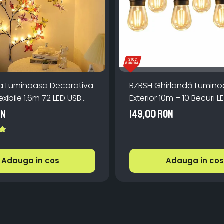
a Luminoasa Decorativa
BZRSH Ghirlandă Lumin
exibile 1.6m 72 LED USB
Exterior 10m – 10 Becuri L
manda
IP66, incarcare la priza,
ON
149,00 RON
Caldă pentru Grădină
Adauga in cos
Adauga in cos