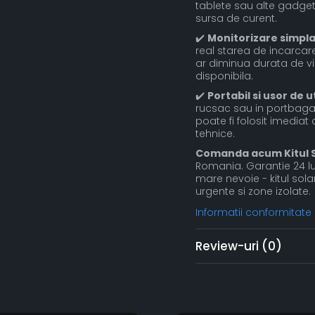
tablete sau alte gadgetu
sursa de curent.
✔️
Monitorizare simpla 
real starea de incarcar
ar diminua durata de via
disponibila.
✔️
Portabil si usor de ut
rucsac sau in portbagaj
poate fi folosit imediat
tehnice.
Comanda acum Kitul S
Romania. Garantie 24 l
mare nevoie - kitul sola
urgente si zone izolate.
Informatii conformitate
Review-uri
(0)