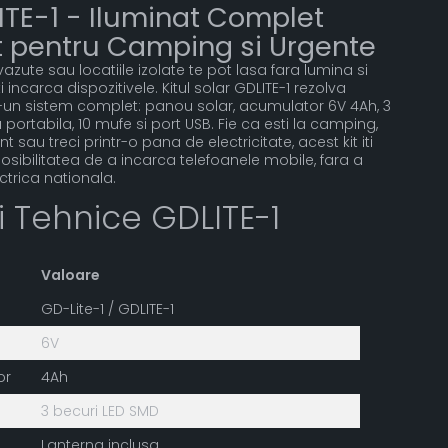
LITE-1 - Iluminat Complet
 pentru Camping si Urgente
zute sau locatiile izolate te pot lasa fara lumina si
i incarca dispozitivele. Kitul solar GDLITE-1 rezolva
-un sistem complet: panou solar, acumulator 6V 4Ah, 3
 portabila, 10 mufe si port USB. Fie ca esti la camping,
 sau treci printr-o pana de electricitate, acest kit iti
 posibilitatea de a incarca telefoanele mobile, fara a
trica nationala.
ii Tehnice GDLITE-1
Valoare
GD-Lite-1 / GDLITE-1
6V
or
4Ah
3 becuri LED SMD
Lanterna inclusa