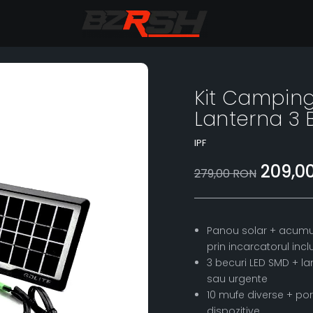
Kit Camping
Lanterna 3 
IPF
209,0
279,00 RON
Panou solar + acumul
prin incarcatorul incl
3 becuri LED SMD + l
sau urgente
10 mufe diverse + por
dispozitive