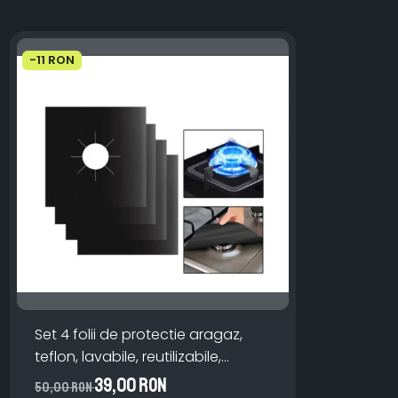
-11 RON
Set 4 folii de protectie aragaz,
teflon, lavabile, reutilizabile,
Negru/Gri
39,00 RON
50,00 RON