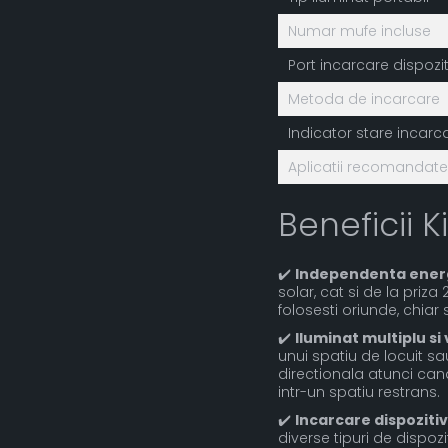
Numar mufe incluse
Port incarcare dispozit
Metoda de incarcare
Indicator stare incarc
Aplicatii recomandate
Beneficii K
✔️
Independenta energ
solar, cat si de la priza 
folosesti oriunde, chiar s
✔️
Iluminat multiplu si 
unui spatiu de locuit sa
directionala atunci cand
intr-un spatiu restrans.
✔️
Incarcare dispozitiv
diverse tipuri de dispozi