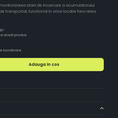
 monitorizarea starii de incarcare a acumulatorului
de transportat, functional in orice locatie fara retea
ID!
aza acest produs
le lucratoare
Adauga in cos