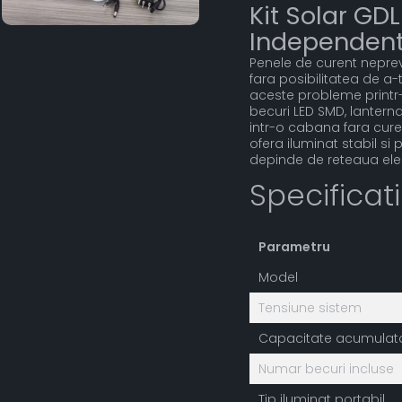
Kit Solar GD
Independent
Penele de curent nepreva
fara posibilitatea de a-t
aceste probleme printr
becuri LED SMD, lanterna
intr-o cabana fara curent
ofera iluminat stabil si
depinde de reteaua elec
Specificat
Parametru
Model
Tensiune sistem
Capacitate acumulat
Numar becuri incluse
Tip iluminat portabil