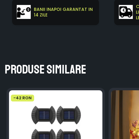
C
BANII INAPOI GARANTAT IN
L
14 ZILE
L
Produse similare
-42 RON