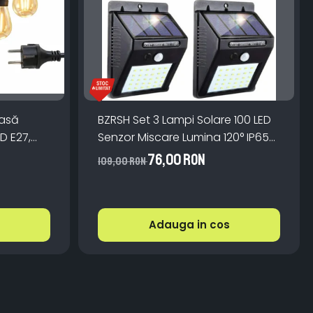
oasă
BZRSH Set 3 Lampi Solare 100 LED
ED E27,
Senzor Miscare Lumina 120° IP65
 Lumină
ABS Monocristalin
76,00 RON
109,00 RON
Adauga in cos