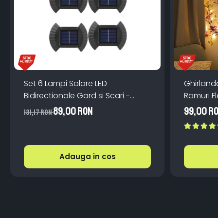
Set 6 Lampi Solare LED
Ghirland
Bidirectionale Gard si Scari -
Ramuri Fl
200mAh, IP65, Alb Cald, Senzor
Teleco
89,00 RON
99,00 R
131,17 RON
Automat
Adauga in cos