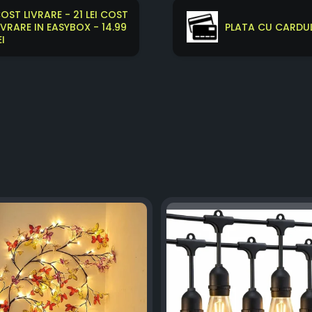
OST LIVRARE - 21 LEI COST
IVRARE IN EASYBOX - 14.99
PLATA CU CARDUL
EI