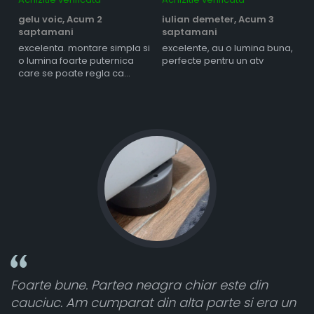
gelu voic,
Acum 2
iulian demeter,
Acum 3
m
saptamani
saptamani
s
excelenta. montare simpla si
excelente, au o lumina buna,
l
o lumina foarte puternica
perfecte pentru un atv
care se poate regla ca
intensitate
rtea neagra chiar este din
Toate sunt foarte 
parat din alta parte si era un
atât de bine în cur