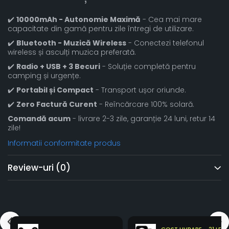
✔️
10000mAh - Autonomie Maximă
- Cea mai mare
capacitate din gamă pentru zile întregi de utilizare.
✔️
Bluetooth - Muzică Wireless
- Conectezi telefonul
wireless și asculți muzica preferată.
✔️
Radio + USB + 3 Becuri
- Soluție completă pentru
camping și urgențe.
✔️
Portabil și Compact
- Transport ușor oriunde.
✔️
Zero Factură Curent
- Reîncărcare 100% solară.
Comandă acum
- livrare 2-3 zile, garanție 24 luni, retur 14
zile!
Informatii conformitate produs
Review-uri
(0)