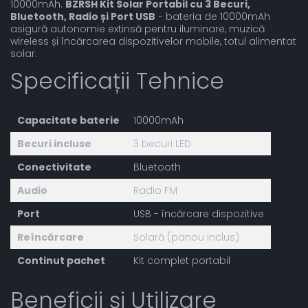
10000mAh.
BZRSH Kit Solar Portabil cu 3 Becuri,
Bluetooth, Radio și Port USB
- bateria de 10000mAh
asigură autonomie extinsă pentru iluminare, muzică
wireless și încărcarea dispozitivelor mobile, totul alimentat
solar.
Specificații Tehnice
Capacitate baterie
10000mAh
Becuri incluse
3 becuri LED
Conectivitate
Bluetooth
Audio
Radio FM
Port
USB - încărcare dispozitive
Reîncărcare
Solară (panou inclus)
Continut pachet
Kit complet portabil
Beneficii și Utilizare