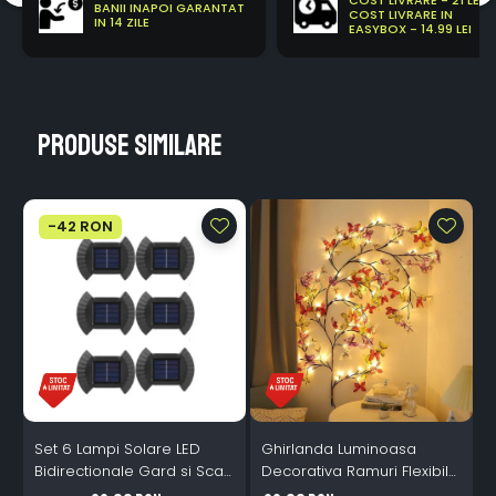
COST LIVRARE - 21 LEI
BANII INAPOI GARANTAT
COST LIVRARE IN
IN 14 ZILE
EASYBOX - 14.99 LEI
Produse similare
-42 RON
Set 6 Lampi Solare LED
Ghirlanda Luminoasa
Bidirectionale Gard si Scari
Decorativa Ramuri Flexibile
L
- 200mAh, IP65, Alb Cald,
1.6m 72 LED USB
B