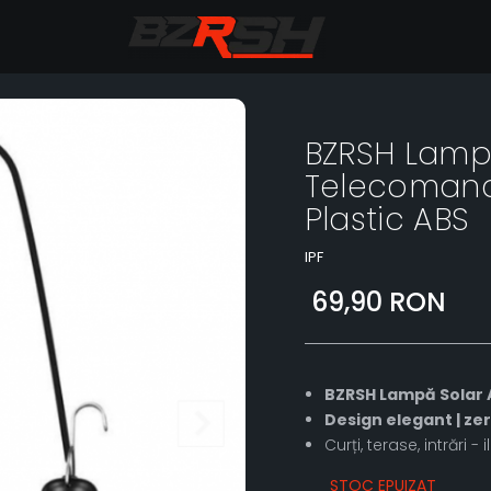
BZRSH Lampa
Telecomand
Plastic ABS
IPF
69,90 RON
BZRSH Lampă Solar 
Design elegant | zer
Curți, terase, intrări 
STOC EPUIZAT