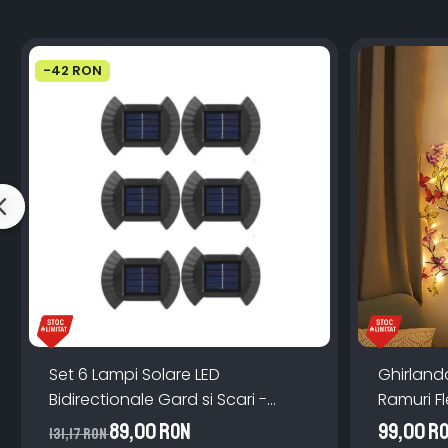
-42 RON
Set 6 Lampi Solare LED
Ghirland
Bidirectionale Gard si Scari -
Ramuri Fl
200mAh, IP65, Alb Cald, Senzor
Teleco
89,00 RON
99,00 R
131,17 RON