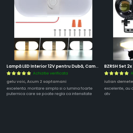
Lampă LED Interior 12V pentru Dubă, Camper și Rulotă - 180LED, 33 cm, 3 Temperaturii de Culoare, Intensitate Reglabilă, Iluminare Compartiment Marfă
Achizitie verificata
A
gelu voic,
Acum 2 saptamani
iulian demete
excelenta. montare simpla si o lumina foarte
excelente, au 
puternica care se poate regla ca intensitate
atv