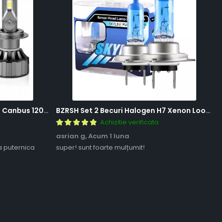
BZRSH Set 2 Becuri LED H7 V20 Canbus 120W 12000 Lumeni Alb Rece 6000K Fara Eroare
BZRSH Set 2 Becuri Halogen H7 Xenon Look 12V 55W 5000K Lumina Alba
Achizitie verificata
asrian g,
Acum 1 luna
a puternica
super! sunt foarte mulțumit!