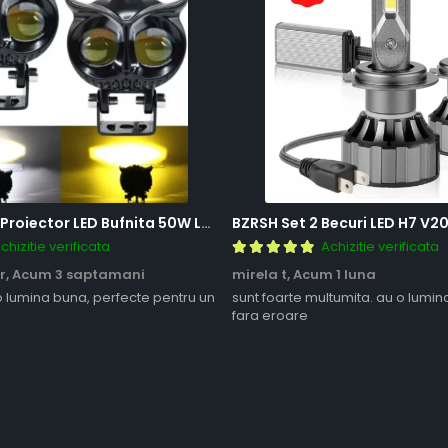
BZRSH Set 2x Proiector LED Bufnita 50W Lupa 2 Faze Alb-Galben 12-24V Moto ATV
chizitie verificata
Achizitie verificata
r,
Acum 3 saptamani
mirela t,
Acum 1 luna
o lumina buna, perfecte pentru un
sunt foarte multumita. au o lumin
fara eroare