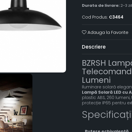
Durata de livrare:
2-3 zi
Cod Produs:
C3464
Adauga la Favorite
Descriere
BZRSH Lampă 
Telecomandă 
Lumeni
Iluminare solară elegan
Lampă Solară LED cu A
plastic ABS, 260 lumeni,
protecție IP65 pentru ext
Specificaț
Putere echivalentă