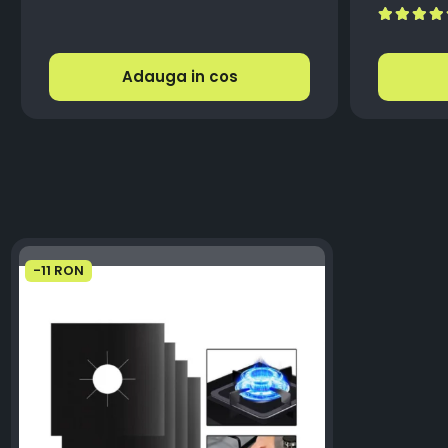
Automat
Adauga in cos
-11 RON