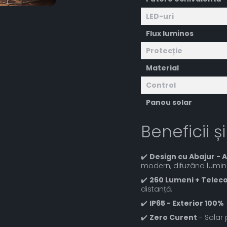
LED-uri
Flux luminos
Protecție
Material
Control
Panou solar
Beneficii și
✔️
Design cu Abajur - 
modern, difuzând lumin
✔️
260 Lumeni + Tele
distanță.
✔️
IP65 - Exterior 100%
✔️
Zero Curent
- Solar 