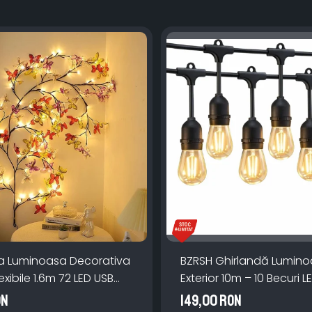
a Luminoasa Decorativa
BZRSH Ghirlandă Lumin
exibile 1.6m 72 LED USB
Exterior 10m – 10 Becuri L
manda
IP66, incarcare la priza,
ON
149,00 RON