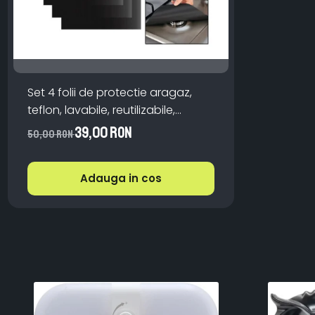
Set 4 folii de protectie aragaz,
teflon, lavabile, reutilizabile,
Negru/Gri
39,00 RON
50,00 RON
Adauga in cos