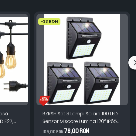
-33 RON
oasă
BZRSH Set 3 Lampi Solare 100 LED
ED E27,
Senzor Miscare Lumina 120° IP65
 Lumină
ABS Monocristalin
76,00 RON
109,00 RON