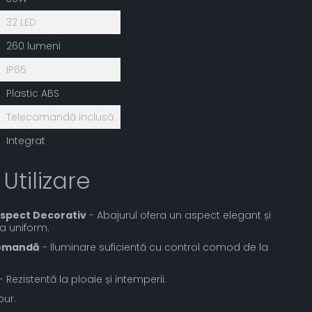
32 LED
260 lumeni
IP65
Plastic ABS
Telecomandă inclusă
Integrat
 Utilizare
Aspect Decorativ
- Abajurul ofera un aspect elegant și
a uniform.
comandă
- Iluminare suficientă cu control comod de la
- Rezistentă la ploaie și intemperii.
pur.