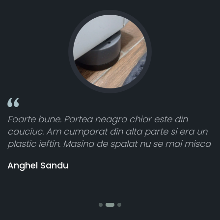
Foarte bune. Partea neagra chiar este din
T
cauciuc. Am cumparat din alta parte si era un
a
plastic ieftin. Masina de spalat nu se mai misca
c
v
Anghel Sandu
b
S