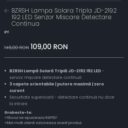
BZRSH Lampa Solara Tripla JD-2192
192 LED Senzor Miscare Detectare
Continua
IPF
109,00 RON
149,00 RON
BZRSH Lampă Solară Triplă JD-2192 192 LED
-
senzor mișcare detectare continuă
3 capete orientabile | putere maximă | zero
curent
Securitate superioară - detectare continuă nu doar
la intrare
Grabeste-te:
⭐Stocul se epuizeaza RAPID!
⭐Mai multi clienti vizioneaza acest produs