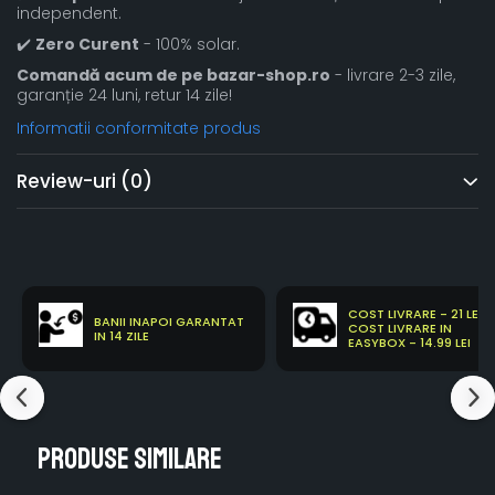
independent.
✔️
Zero Curent
- 100% solar.
Comandă acum de pe bazar-shop.ro
- livrare 2-3 zile,
garanție 24 luni, retur 14 zile!
Informatii conformitate produs
Review-uri
(0)
COST LIVRARE - 21 LEI
BANII INAPOI GARANTAT
COST LIVRARE IN
IN 14 ZILE
EASYBOX - 14.99 LEI
Produse similare