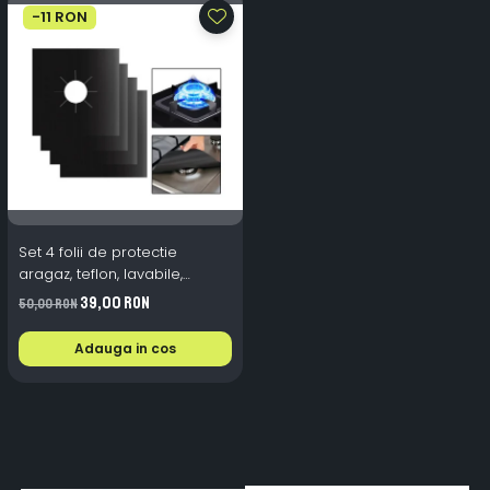
-11 RON
Set 4 folii de protectie
aragaz, teflon, lavabile,
reutilizabile, Negru/Gri
39,00 RON
50,00 RON
Adauga in cos