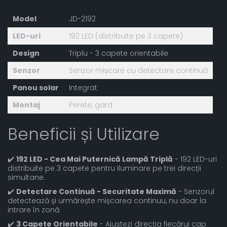
Model
JD-2192
LED-uri
192 LED (distribuite pe 3 capete)
Design
Triplu - 3 capete orientabile
Senzor
Senzor mișcare cu detectare continuă
Panou solar
Integrat
Montaj
Perete, gard
Beneficii și Utilizare
✔️
192 LED - Cea Mai Puternică Lampă Triplă
- 192 LED-uri
distribuite pe 3 capete pentru iluminare pe trei direcții
simultane.
✔️
Detectare Continuă - Securitate Maximă
- Senzorul
detectează și urmărește mișcarea continuu, nu doar la
intrare în zonă.
✔️
3 Capete Orientabile
- Ajustezi direcția fiecărui cap