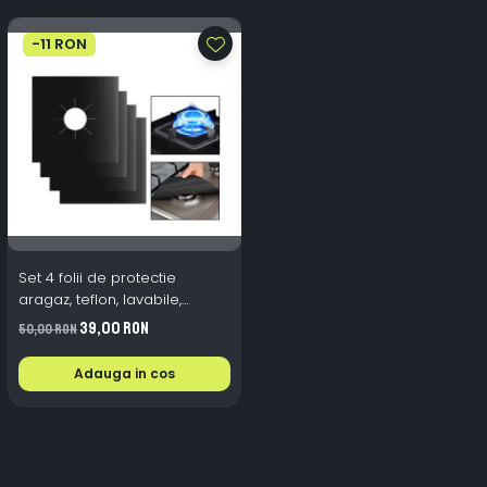
-11 RON
Set 4 folii de protectie
aragaz, teflon, lavabile,
reutilizabile, Negru/Gri
39,00 RON
50,00 RON
Adauga in cos