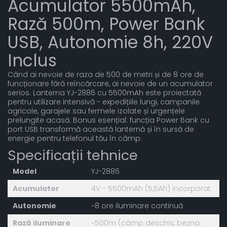
Acumulator 5500mAh,
Rază 500m, Power Bank
USB, Autonomie 8h, 220V
Inclus
Când ai nevoie de raza de 500 de metri și de 8 ore de
funcționare fără reîncărcare, ai nevoie de un acumulator
serios. Lanterna YJ-2886 cu 5500mAh este proiectată
pentru utilizare intensivă - expedițiile lungi, campanile
agricole, garajele sau fermele izolate și urgențele
prelungite acasă. Bonus esențial: funcția Power Bank cu
port USB transformă această lanternă și în sursă de
energie pentru telefonul tău în câmp.
Specificații tehnice
Model
YJ-2886
Acumulator
4V - 5500mAh (5,5Ah) incorporat
Autonomie
~8 ore iluminare continuă
Rază iluminare
~500m (câmp deschis, bezna