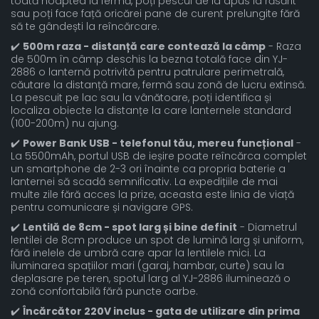
toată noaptea la fermă, poți pescui de la apus la răsărit
sau poți face față oricărei pane de curent prelungite fără
să te gândești la reîncărcare.
✔️
500m raza - distanță care contează la câmp
- Raza
de 500m în câmp deschis la bezna totală face din YJ-
2886 o lanternă potrivită pentru patrulare perimetrală,
căutare la distanță mare, fermă sau zonă de lucru extinsă.
La pescuit pe lac sau la vânătoare, poți identifica și
localiza obiecte la distanțe la care lanternele standard
(100-200m) nu ajung.
✔️
Power Bank USB - telefonul tău, mereu funcțional
-
La 5500mAh, portul USB de ieșire poate reîncărca complet
un smartphone de 2-3 ori înainte ca propria baterie a
lanternei să scadă semnificativ. La expedițiile de mai
multe zile fără acces la prize, aceasta este linia de viață
pentru comunicare și navigare GPS.
✔️
Lentilă de 8cm - spot larg și bine definit
- Diametrul
lentilei de 8cm produce un spot de lumină larg și uniform,
fără inelele de umbră care apar la lentilele mici. La
iluminarea spațiilor mari (garaj, hambar, curte) sau la
deplasare pe teren, spotul larg al YJ-2886 iluminează o
zonă confortabilă fără puncte oarbe.
✔️
Încărcător 220V inclus - gata de utilizare din prima