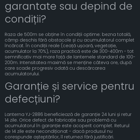
garantate sau depind de
condiții?
Raza de 500m se obține în condiții optime: bezna totală,
câmp deschis fără obstacole și cu acumulatorul complet
încărcat. În condiții reale (ceață ușoară, vegetație,
acumulator la 70%), raza practică este de 300-400m - tot
semnificativ mai mare față de lanternele standard de 100-
200m. Intensitatea maximă se menține câteva ore, după
care scade progresiv odată cu descărcarea
acumulatorului.
Garanție și service pentru
defecțiuni?
Lanterna YJ-2886 beneficiează de garanție 24 luni și retur
14 zile. Orice defect de fabricație sau problemă cu
acumulatorul în garanție este acoperit complet. Returul
de 14 zile este necondiționat - dacă produsul nu
corespunde așteptărilor, îl returnezi fără justificări.