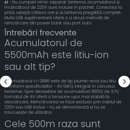
zi
- Nu cumperi nimic separat: lanterna, acumulatorul și
încărcătorul de 220V sunt incluse în pachet. Conectezi la
priză, aștepți câteva ore și ai lanterna pregătită complet.
Mufa USB suplimentară oferă o a doua metodă de
reîncărcare din power bank sau port auto.
Întrebări frecvente
Acumulatorul de
5500mAh este litiu-ion
sau alt tip?
Acumulatorul YJ-2886 este de tip plumb-acid sau litiu
(conform specificațiilor - 4V 5Ah), integrat în carcasa
lanternei. Spre deosebire de acumulatorii 18650 de 3,7V,
formatul de 4V oferă o tensiune ușor mai stabilă la
descărcare. Reîncărcarea se face exclusiv prin cablul de
220V sau USB inclus - nu se demontează și nu se
înlocuiește de utilizator.
Cele 500m raza sunt