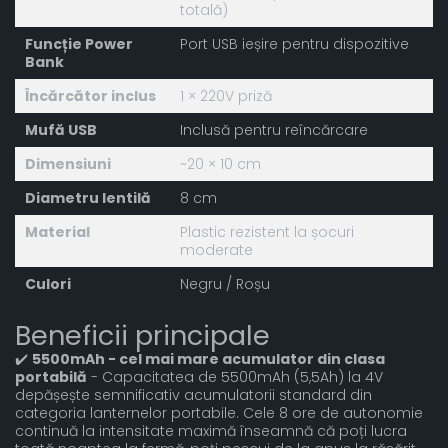
totală)
Funcție Power
Port USB ieșire pentru dispozitive
Bank
Încărcător inclus
1 × 220V priză
Mufă USB
Inclusă pentru reîncărcare
Dimensiuni
~20 × 10 cm
Diametru lentilă
8 cm
Material
Plastic rezistent la șocuri
moderate
Culori
Negru / Roșu
Beneficii principale
✔️
5500mAh - cel mai mare acumulator din clasa
portabilă
- Capacitatea de 5500mAh (5,5Ah) la 4V
depășește semnificativ acumulatorii standard din
categoria lanternelor portabile. Cele 8 ore de autonomie
continuă la intensitate maximă înseamnă că poți lucra