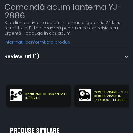
Comandă acum lanterna YJ-
2886
Stoc limitat. Livrare rapidă în România, garanție 24 luni,
retur 14 zile. Putere maximă pentru orice expedișie sau
urgență - adaugă în coș acum!
Informatii conformitate produs
Review-uri
(1)
COST LIVRARE - 21 LEI
BANII INAPOI GARANTAT
COST LIVRARE IN
IN 14 ZILE
EASYBOX - 14.99 LEI
Produse similare