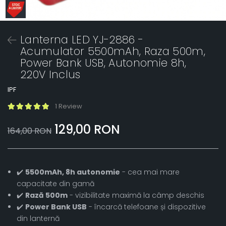
Lanterna LED YJ-2886 -
Acumulator 5500mAh, Raza 500m,
Power Bank USB, Autonomie 8h,
220V Inclus
IPF
1 Review
129,00 RON
164,00 RON
✔️
5500mAh, 8h autonomie
- cea mai mare
capacitate din gamă
✔️
Rază 500m
- vizibilitate maximă la câmp deschis
✔️
Power Bank USB
- încarcă telefoane și dispozitive
din lanternă