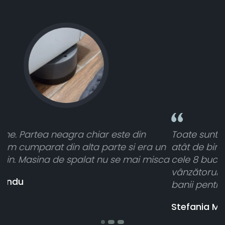
Toate sunt foarte luminoase și funcționează
n
atât de bine în curtea din spate. A primit toate
ca
cele 8 bucati dar una nu a funcționat,
vânzătorul a răspuns rapid și a rambursat
banii pentru 1 bucata, Multumesc
Stefania Mihai