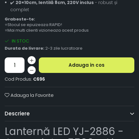
✔️
20×10cm, lentilă 8cm, 220V inclus
- robust și
complet
Grabeste-te:
⭐Stocul se epuizeaza RAPID!
⭐Mai multi clienti vizioneaza acest produs
IN STOC
Durata de livrare:
2-3 zile lucratoare
Adauga in cos
Cod Produs:
C696
Adauga la Favorite
Descriere
Lanternă LED YJ-2886 -