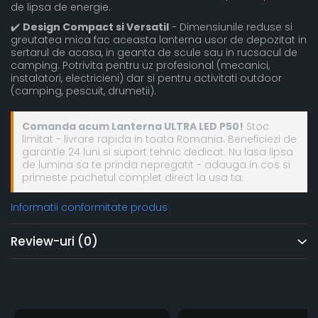
de lipsa de energie.
✔️
Design Compact si Versatil
- Dimensiunile reduse si
greutatea mica fac aceasta lanterna usor de depozitat in
sertarul de acasa, in geanta de scule sau in rucsacul de
camping. Potrivita pentru uz profesional (mecanici,
instalatori, electricieni) dar si pentru activitati outdoor
(camping, pescuit, drumetii).
Comanda acum Lanterna ULTRA LED P50!
Stoc
limitat - livrare rapida in toata Romania. Beneficiezi de
garantie 24 luni si suport tehnic dedicat. Nu lasa lipsa
de lumina sa te prinda nepregatit - adauga in cos si
primeste pachetul complet direct la usa ta.
Informatii conformitate produs
Review-uri
(0)