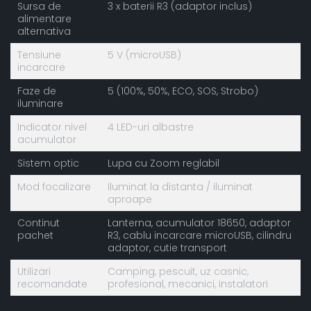
Sursa de
3 x baterii R3 (adaptor inclus)
alimentare
alternativa
Tensiune
5 V (microUSB)
incarcare
Faze de
5 (100%, 50%, ECO, SOS, Strobo)
iluminare
Indicator nivel
4 LED-uri albastre
acumulator
Sistem optic
Lupa cu Zoom reglabil
Mod focalizare
Iluminat la distanta / iluminat
aproape
Continut
Lanterna, acumulator 18650, adaptor
pachet
R3, cablu incarcare microUSB, cilindru
adaptor, cutie transport
Utilizari
Camping, pescuit, uz casnic,
recomandate
profesional, mecanici, instalatori