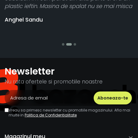
plastic ieftin. Masina de spalat nu se mai misca
cel
vân
Anghel Sandu
ban
Ste
Newsletter
Nu rata ofertele si promotiile noastre
Vreau sa primesc newsletter cu promotiile magazinului. Afla mai
multe in
Politica de Confidentialitate
Magazinul meu