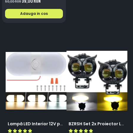
39,00 RON
50,00 RON
Adauga in cos
Lampă LED Interior 12V pentru Dubă, Camper și Rulotă - 180LED, 33 cm, 3 Temperaturii de Culoare, Intensitate Reglabilă, Iluminare Compartiment Marfă
BZRSH Set 2x Proiector LED Bufnita 50W Lupa 2 Faze Alb-Galben 12-24V Moto ATV