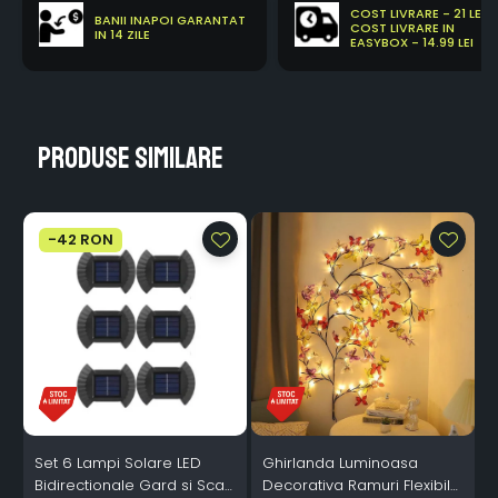
COST LIVRARE - 21 LEI
BANII INAPOI GARANTAT
COST LIVRARE IN
IN 14 ZILE
EASYBOX - 14.99 LEI
Produse similare
-42 RON
Set 6 Lampi Solare LED
Ghirlanda Luminoasa
Bidirectionale Gard si Scari
Decorativa Ramuri Flexibile
L