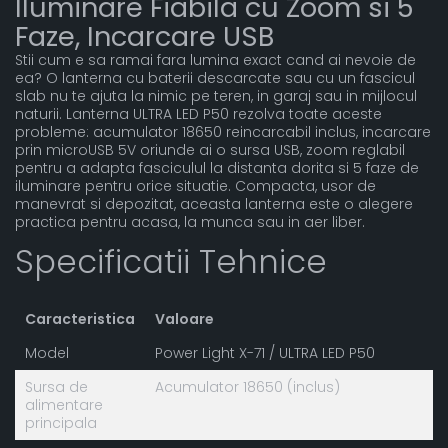
Iluminare Fiabila cu Zoom si 5
Faze, Incarcare USB
Stii cum e sa ramai fara lumina exact cand ai nevoie de
ea? O lanterna cu baterii descarcate sau cu un fascicul
slab nu te ajuta la nimic pe teren, in garaj sau in mijlocul
naturii. Lanterna ULTRA LED P50 rezolva toate aceste
probleme: acumulator 18650 reincarcabil inclus, incarcare
prin microUSB 5V oriunde ai o sursa USB, zoom reglabil
pentru a adapta fasciculul la distanta dorita si 5 faze de
iluminare pentru orice situatie. Compacta, usor de
manevrat si depozitat, aceasta lanterna este o alegere
practica pentru acasa, la munca sau in aer liber.
Specificatii Tehnice
Caracteristica
Valoare
Model
Power Light X-71 / ULTRA LED P50
Sursa de
Acumulator 18650 (inclus)
alimentare
principala