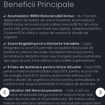
Beneficii Principale
✔️
Acumulator 18650 Reincarcabil Inclus
- Nu mai esti
dependent de baterii de unica folosinta. Acumulatorul
18650 inclus se incarca prin cablul microUSB 5V din orice
sursa USB: priza, power bank sau laptop. Adaptorul pentru
3 baterii R3 iti ofera o sursa de rezerva in situatii de
urgenta.
✔️
Zoom Reglabil pentru Distante Variabile
- Lupa
integrata cu zoom iti permite sa ajustezi fasciculul de
lumina in cateva secunde. Focalizezi fasciculul pentru
iluminatul la distanta mare sau il largesti pentru iluminatul
aproape al unei zone extinse, fara unelte suplimentare.
✔️
5 Faze de Iluminare pentru Orice Situatie
- Faza 100%
pentru maxima luminozitate, Faza 50% pentru economie
de energie, Faza ECO pentru autonomie extinsa, SOS
pentru situatii de urgenta si Strobo pentru semnalizare. Ai
control total asupra intensitatii si modului de iluminare.
✔️
Indicator LED Nivel Acumulator
- Cele 4 LED-uri
albastre amplasate langa buton iti arata in timp real
nivelul de incarcare al acumulatorului. Stii mereu cand
trebuie sa reincarci lanterna si nu esti luat prin surprindere