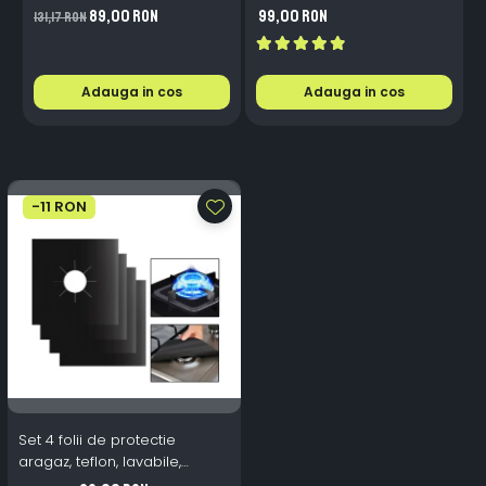
- 200mAh, IP65, Alb Cald,
1.6m 72 LED USB
B
89,00 RON
99,00 RON
131,17 RON
Senzor Automat
Telecomanda
i
Adauga in cos
Adauga in cos
-11 RON
Set 4 folii de protectie
aragaz, teflon, lavabile,
reutilizabile, Negru/Gri