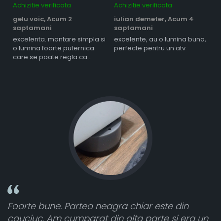
Achizitie verificata
Achizitie verificata
Ac
gelu voic,
Acum 2
iulian demeter,
Acum 4
m
saptamani
saptamani
s
excelenta. montare simpla si
excelente, au o lumina buna,
l
o lumina foarte puternica
perfecte pentru un atv
care se poate regla ca
intensitate
Foarte bune. Partea neagra chiar este din
Toa
cauciuc. Am cumparat din alta parte si era un
atâ