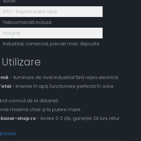
400W
IP67 - impermeabil total
Telecomandă inclusă
Integrat
Industrial, comercial, parcări mari, depozite
 Utilizare
remă
- Iluminare de nivel industrial fără rețea electrică.
Total
- Imersie în apă, funcționare perfectă în orice
rol comod de la distanță.
mie maximă chiar și la putere mare.
bazar-shop.ro
- livrare 2-3 zile, garanție 24 luni, retur
 produs