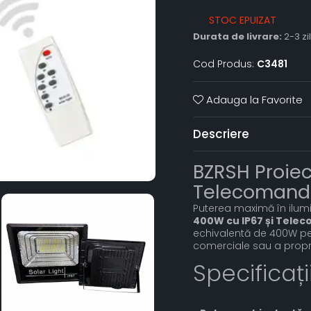
STOC EPUIZAT
Durata de livrare:
2-3 zi
Cod Produs:
C3481
Adauga la Favorite
Descriere
BZRSH Proiec
Telecomandă,
Puterea maximă în ilum
400W cu IP67 și Tele
echivalentă de 400W pen
comerciale sau a propri
Specificaț