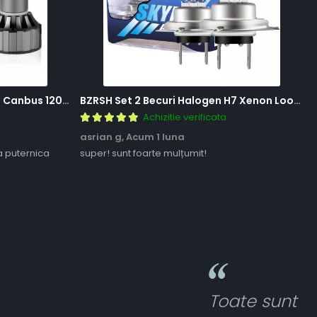
BZRSH Set 2 Becuri LED H7 V20 Canbus 120W 12000 Lumeni Alb Rece 6000K Fara Eroare
BZRSH Set 2 Becuri Halogen H7 Xenon Look 12V 55W 5000K Lumina Alba
Achizitie verificata
asrian g,
Acum 1 luna
a puternica
super! sunt foarte mulțumit!
Toate sunt