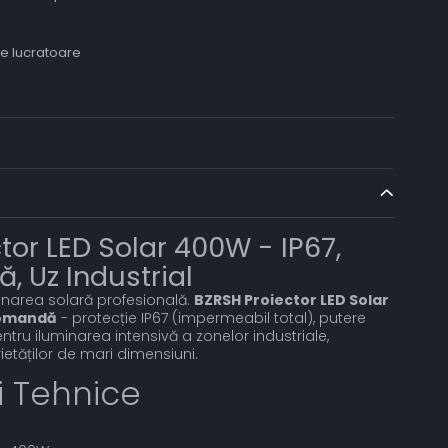
le lucratoare
tor LED Solar 400W - IP67,
 Uz Industrial
inarea solară profesională.
BZRSH Proiector LED Solar
comandă
- protecție IP67 (impermeabil total), putere
tru iluminarea intensivă a zonelor industriale,
etăților de mari dimensiuni.
ii Tehnice