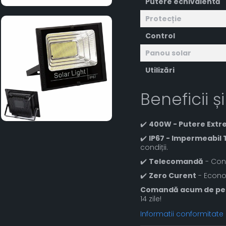
Putere echivalentă
Protecție
Control
Panou solar
Utilizări
Beneficii și
✔️
400W - Putere Ext
✔️
IP67 - Impermeabil 
condiții.
✔️
Telecomandă
- Cont
✔️
Zero Curent
- Econo
Comandă acum de pe 
14 zile!
Informatii conformitate