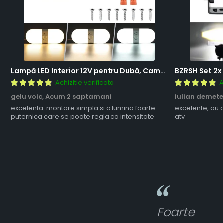
Lampă LED Interior 12V pentru Dubă, Camper și Rulotă - 180LED, 33 cm, 3 Temperaturii de Culoare, Intensitate Reglabilă, Iluminare Compartiment Marfă
Achizitie verificata
A
gelu voic,
Acum 2 saptamani
iulian demete
excelenta. montare simpla si o lumina foarte
excelente, au 
puternica care se poate regla ca intensitate
atv
Foarte