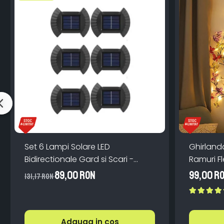
Set 6 Lampi Solare LED
Ghirland
Bidirectionale Gard si Scari -
Ramuri Fl
200mAh, IP65, Alb Cald, Senzor
Teleco
89,00 RON
99,00 R
131,17 RON
Automat
Adauga in cos