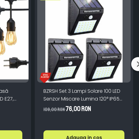
oasă
BZRSH Set 3 Lampi Solare 100 LED
ED E27,
Senzor Miscare Lumina 120° IP65
 Lumină
ABS Monocristalin
76,00 RON
109,00 RON
Adauga in cos