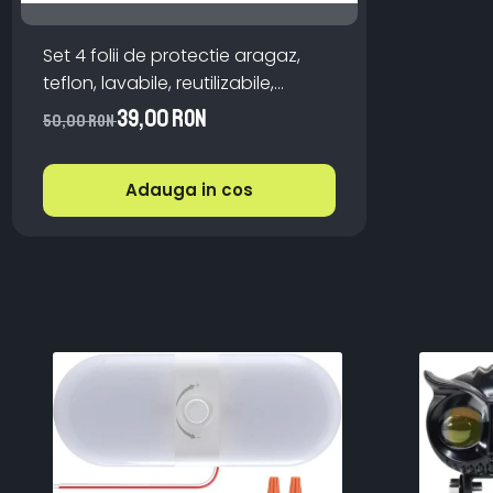
Set 4 folii de protectie aragaz,
teflon, lavabile, reutilizabile,
Negru/Gri
39,00 RON
50,00 RON
Adauga in cos