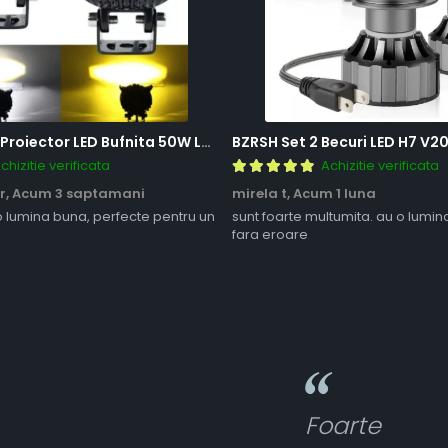
BZRSH Set 2x Proiector LED Bufnita 50W Lupa 2 Faze Alb-Galben 12-24V Moto ATV
chizitie verificata
Achizitie verificata
r,
Acum 3 saptamani
mirela t,
Acum 1 luna
o lumina buna, perfecte pentru un
sunt foarte multumita. au o lumin
fara eroare
Foarte