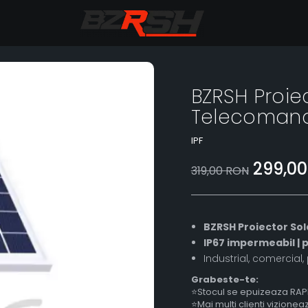
BZRSH Proie
Telecomanda
IPF
299,0
319,00 RON
BZRSH Proiector Sol
IP67 impermeabil | 
Industrial, comercial,
Grabeste-te:
⭐Stocul se epuizeaza RAP
⭐Mai multi clienti vizione