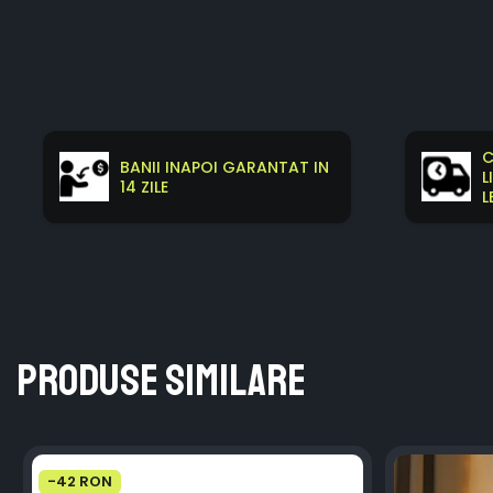
Distribuie
pe
Facebook
C
BANII INAPOI GARANTAT IN
L
14 ZILE
L
Produse similare
-42 RON