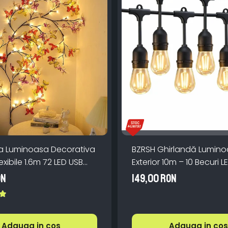
a Luminoasa Decorativa
BZRSH Ghirlandă Lumin
exibile 1.6m 72 LED USB
Exterior 10m – 10 Becuri L
manda
IP66, incarcare la priza,
ON
149,00 RON
Caldă pentru Grădină
Adauga in cos
Adauga in cos