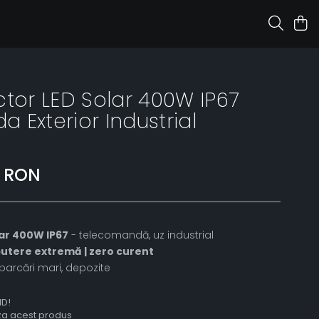
ctor LED Solar 400W IP67
 Exterior Industrial
0 RON
ar 400W IP67
- telecomandă, uz industrial
putere extremă | zero curent
 parcări mari, depozite
ID!
aza acest produs