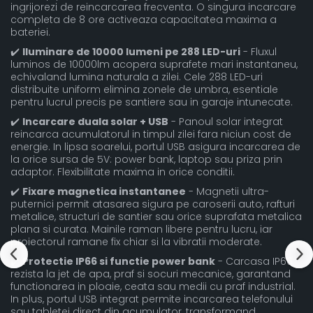
ingrijorezi de reincarcarea frecventa. O singura incarcare
completa de 8 ore activeaza capacitatea maxima a
bateriei.
✔️
Iluminare de 10000 lumeni pe 288 LED-uri
- Fluxul
luminos de 10000lm acopera suprafete mari instantaneu,
echivaland lumina naturala a zilei. Cele 288 LED-uri
distribuite uniform elimina zonele de umbra, esentiale
pentru lucrul precis pe santiere sau in garaje intunecate.
✔️
Incarcare duala solar + USB
- Panoul solar integrat
reincarca acumulatorul in timpul zilei fara niciun cost de
energie. In lipsa soarelui, portul USB asigura incarcarea de
la orice sursa de 5V: power bank, laptop sau priza prin
adaptor. Flexibilitate maxima in orice conditii.
✔️
Fixare magnetica instantanee
- Magnetii ultra-
puternici permit atasarea sigura pe caroserii auto, rafturi
metalice, structuri de santier sau orice suprafata metalica
plana si curata. Mainile raman libere pentru lucru, iar
proiectorul ramane fix chiar si la vibratii moderate.
✔️
Protectie IP66 si functie power bank
- Carcasa IP66
rezista la jet de apa, praf si socuri mecanice, garantand
functionarea in ploaie, ceata sau medii cu praf industrial.
In plus, portul USB integrat permite incarcarea telefonului
sau tabletei direct din acumulator, transformand