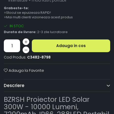
intensitate + mod flash, portabil
Grabeste-te:
⭐Stocul se epuizeaza RAPID!
⭐Mai multi clienti vizioneaza acest produs
IN STOC
Durata de livrare:
2-3 zile lucratoare
Adauga in cos
Cod Produs:
C3482-8798
Adauga la Favorite
Descriere
BZRSH Proiector LED Solar
300W - 10000 Lumeni,