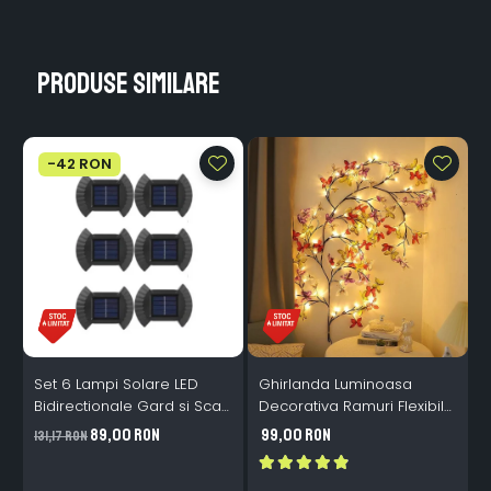
Produse similare
-42 RON
Set 6 Lampi Solare LED
Ghirlanda Luminoasa
Bidirectionale Gard si Scari
Decorativa Ramuri Flexibile
L
- 200mAh, IP65, Alb Cald,
1.6m 72 LED USB
B
89,00 RON
99,00 RON
131,17 RON
Senzor Automat
Telecomanda
i