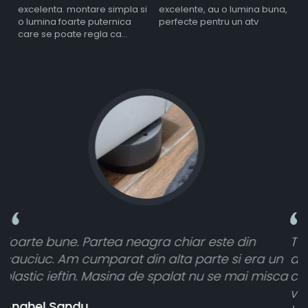
excelenta. montare simpla si
excelente, au o lumina buna,
l
o lumina foarte puternica
perfecte pentru un atv
care se poate regla ca
intensitate
in
Toate sunt foarte luminoase și funcționea
 era un
atât de bine în curtea din spate. A primit t
ai misca
cele 8 bucati dar una nu a funcționat,
vânzătorul a răspuns rapid și a rambursat