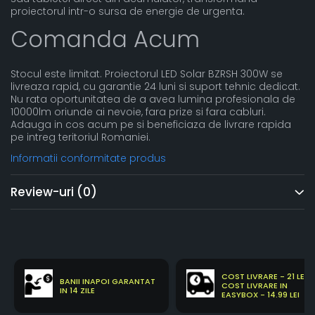
proiectorul intr-o sursa de energie de urgenta.
Comanda Acum
Stocul este limitat. Proiectorul LED Solar BZRSH 300W se
livreaza rapid, cu garantie 24 luni si suport tehnic dedicat.
Nu rata oportunitatea de a avea lumina profesionala de
10000lm oriunde ai nevoie, fara prize si fara cabluri.
Adauga in cos acum pe si beneficiaza de livrare rapida
pe intreg teritoriul Romaniei.
Informatii conformitate produs
Review-uri
(0)
COST LIVRARE - 21 LEI
BANII INAPOI GARANTAT
COST LIVRARE IN
IN 14 ZILE
EASYBOX - 14.99 LEI