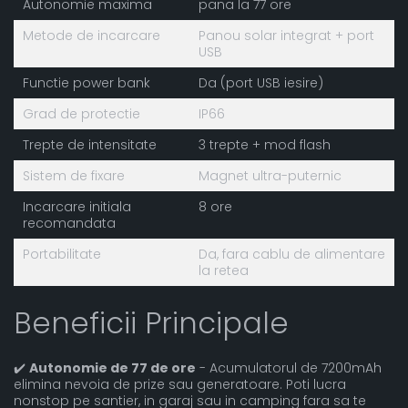
Autonomie maxima
pana la 77 ore
Metode de incarcare
Panou solar integrat + port
USB
Functie power bank
Da (port USB iesire)
Grad de protectie
IP66
Trepte de intensitate
3 trepte + mod flash
Sistem de fixare
Magnet ultra-puternic
Incarcare initiala
8 ore
recomandata
Portabilitate
Da, fara cablu de alimentare
la retea
Beneficii Principale
✔️
Autonomie de 77 de ore
- Acumulatorul de 7200mAh
elimina nevoia de prize sau generatoare. Poti lucra
nonstop pe santier, in garaj sau in camping fara sa te