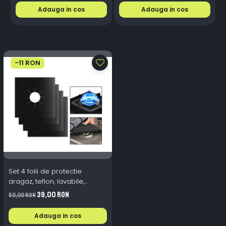
Adauga in cos
Adauga in cos
-11 RON
Set 4 folii de protectie
aragaz, teflon, lavabile,
reutilizabile, Negru/Gri
39,00 RON
50,00 RON
Adauga in cos