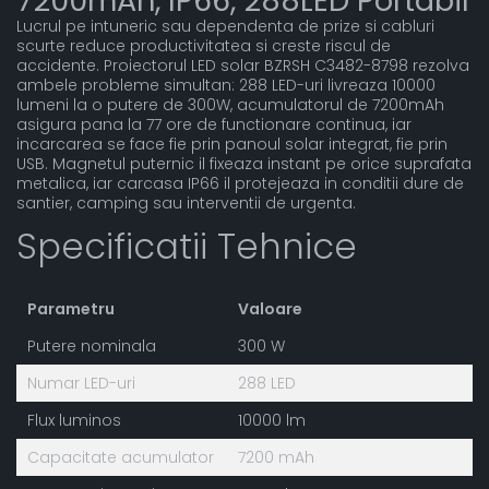
7200mAh, IP66, 288LED Portabil
Lucrul pe intuneric sau dependenta de prize si cabluri
scurte reduce productivitatea si creste riscul de
accidente. Proiectorul LED solar BZRSH C3482-8798 rezolva
ambele probleme simultan: 288 LED-uri livreaza 10000
lumeni la o putere de 300W, acumulatorul de 7200mAh
asigura pana la 77 ore de functionare continua, iar
incarcarea se face fie prin panoul solar integrat, fie prin
USB. Magnetul puternic il fixeaza instant pe orice suprafata
metalica, iar carcasa IP66 il protejeaza in conditii dure de
santier, camping sau interventii de urgenta.
Specificatii Tehnice
Parametru
Valoare
Putere nominala
300 W
Numar LED-uri
288 LED
Flux luminos
10000 lm
Capacitate acumulator
7200 mAh