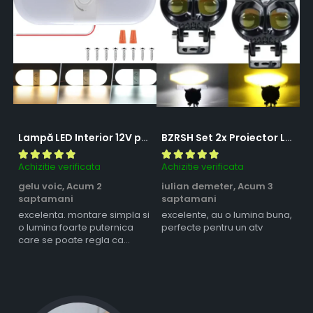
Lampă LED Interior 12V pentru Dubă, Camper și Rulotă - 180LED, 33 cm, 3 Temperaturii de Culoare, Intensitate Reglabilă, Iluminare Compartiment Marfă
BZRSH Set 2x Proiector LED Bufnita 50W Lupa 2 Faze Alb-Galben 12-24V Moto ATV
Achizitie verificata
Achizitie verificata
Ac
gelu voic,
Acum 2
iulian demeter,
Acum 3
m
saptamani
saptamani
s
excelenta. montare simpla si
excelente, au o lumina buna,
l
o lumina foarte puternica
perfecte pentru un atv
care se poate regla ca
intensitate