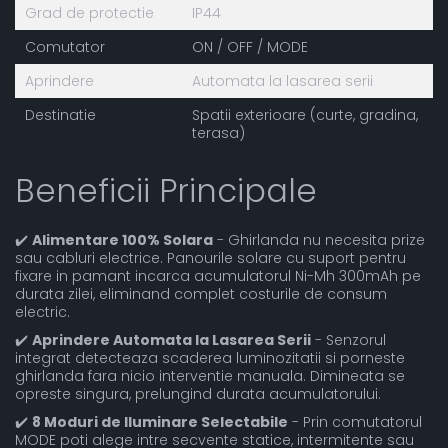
Grad de protectie
IP44
Comutator
ON / OFF / MODE
Aprindere
Automata la lasarea serii
Destinatie
Spatii exterioare (curte, gradina,
terasa)
Beneficii Principale
✔️
Alimentare 100% Solara
- Ghirlanda nu necesita prize
sau cabluri electrice. Panourile solare cu suport pentru
fixare in pamant incarca acumulatorul Ni-Mh 300mAh pe
durata zilei, eliminand complet costurile de consum
electric.
✔️
Aprindere Automata la Lasarea Serii
- Senzorul
integrat detecteaza scaderea luminozitatii si porneste
ghirlanda fara nicio interventie manuala. Dimineata se
opreste singura, prelungind durata acumulatorului.
✔️
8 Moduri de Iluminare Selectabile
- Prin comutatorul
MODE poti alege intre secvente statice, intermitente sau