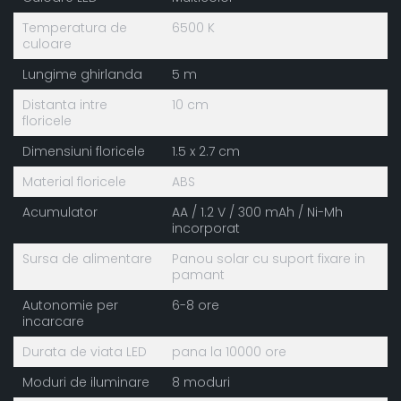
Temperatura de
6500 K
culoare
Lungime ghirlanda
5 m
Distanta intre
10 cm
floricele
Dimensiuni floricele
1.5 x 2.7 cm
Material floricele
ABS
Acumulator
AA / 1.2 V / 300 mAh / Ni-Mh
incorporat
Sursa de alimentare
Panou solar cu suport fixare in
pamant
Autonomie per
6-8 ore
incarcare
Durata de viata LED
pana la 10000 ore
Moduri de iluminare
8 moduri