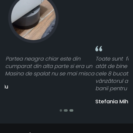
Toate sunt foarte luminoase și funcționează
un
atât de bine în curtea din spate. A primit toate
sca
cele 8 bucati dar una nu a funcționat,
vânzătorul a răspuns rapid și a rambursat
banii pentru 1 bucata, Multumesc
Stefania Mihai