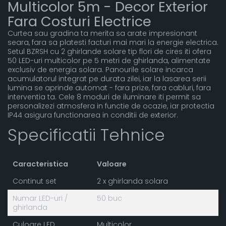
Multicolor 5m - Decor Exterior
Fara Costuri Electrice
Curtea sau gradina ta merita sa arate impresionant
seara, fara sa platesti facturi mai mari la energie electrica.
Setul BZRSH cu 2 ghirlande solare tip flori de cires iti ofera
50 LED-uri multicolor pe 5 metri de ghirlanda, alimentate
exclusiv de energia solara. Panourile solare incarca
acumulatorul integrat pe durata zilei, iar la lasarea serii
lumina se aprinde automat - fara prize, fara cabluri, fara
interventia ta. Cele 8 moduri de iluminare iti permit sa
personalizezi atmosfera in functie de ocazie, iar protectia
IP44 asigura functionarea in conditii de exterior.
Specificatii Tehnice
Caracteristica
Valoare
Continut set
2 x ghirlanda solara
Numar LED-uri /
50 buc
ghirlanda
Culoare LED
Multicolor