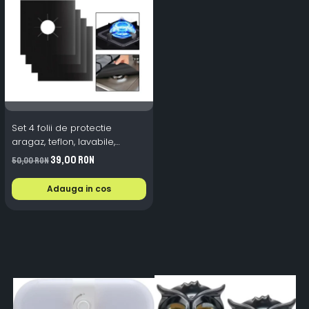
Set 4 folii de protectie
aragaz, teflon, lavabile,
reutilizabile, Negru/Gri
39,00 RON
50,00 RON
Adauga in cos