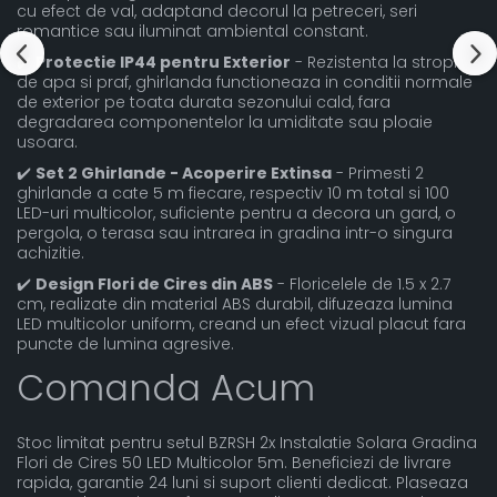
cu efect de val, adaptand decorul la petreceri, seri
romantice sau iluminat ambiental constant.
✔️
Protectie IP44 pentru Exterior
- Rezistenta la stropi
de apa si praf, ghirlanda functioneaza in conditii normale
de exterior pe toata durata sezonului cald, fara
degradarea componentelor la umiditate sau ploaie
usoara.
✔️
Set 2 Ghirlande - Acoperire Extinsa
- Primesti 2
ghirlande a cate 5 m fiecare, respectiv 10 m total si 100
LED-uri multicolor, suficiente pentru a decora un gard, o
pergola, o terasa sau intrarea in gradina intr-o singura
achizitie.
✔️
Design Flori de Cires din ABS
- Floricelele de 1.5 x 2.7
cm, realizate din material ABS durabil, difuzeaza lumina
LED multicolor uniform, creand un efect vizual placut fara
puncte de lumina agresive.
Comanda Acum
Stoc limitat pentru setul BZRSH 2x Instalatie Solara Gradina
Flori de Cires 50 LED Multicolor 5m. Beneficiezi de livrare
rapida, garantie 24 luni si suport clienti dedicat. Plaseaza