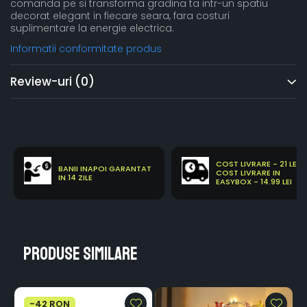
comanda pe si transforma gradina ta intr-un spatiu
decorat elegant in fiecare seara, fara costuri
suplimentare la energie electrica.
Informatii conformitate produs
Review-uri
(0)
COST LIVRARE - 21 LEI
BANII INAPOI GARANTAT
COST LIVRARE IN
IN 14 ZILE
EASYBOX - 14.99 LEI
Produse similare
-42 RON