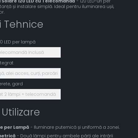
i Solare 120 LED cu Telecomandă
- 120 LED-uri per
anță și instalare simplă. Ideal pentru iluminarea ușii,
or.
ii Tehnice
20 LED per lampă
elecomandă inclusă
ntegrat
șă, alei acces, curți, parcări
erete, gard
et 2 lămpi + telecomandă
 Utilizare
re per Lampă
- Iluminare puternică și uniformă a zonei.
metrică
- Două lămpi pentru ambele părți ale intrării