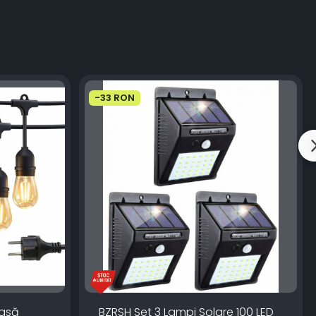
-33 RON
oasă
BZRSH Set 3 Lampi Solare 100 LED