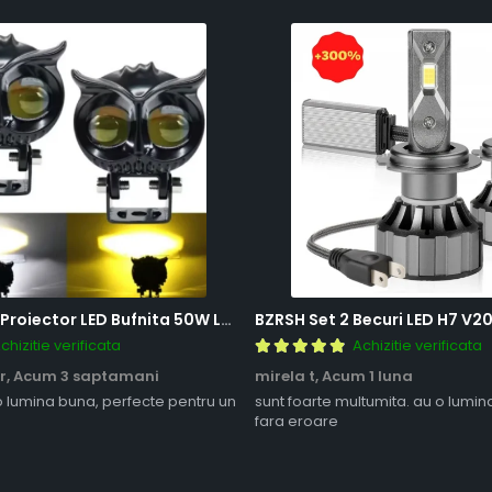
BZRSH Set 2x Proiector LED Bufnita 50W Lupa 2 Faze Alb-Galben 12-24V Moto ATV
chizitie verificata
Achizitie verificata
r,
Acum 3 saptamani
mirela t,
Acum 1 luna
o lumina buna, perfecte pentru un
sunt foarte multumita. au o lumin
fara eroare