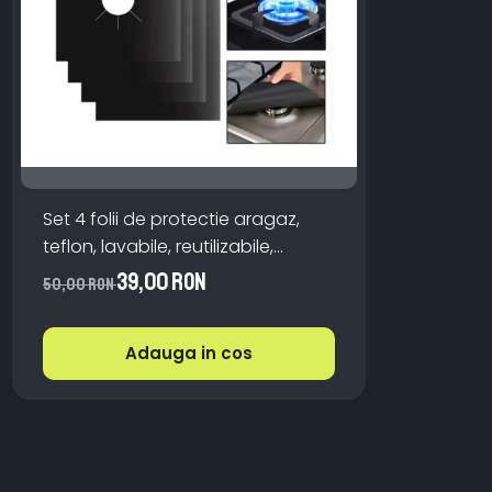
Set 4 folii de protectie aragaz,
teflon, lavabile, reutilizabile,
Negru/Gri
39,00 RON
50,00 RON
Adauga in cos