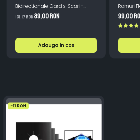
Bidirectionale Gard si Scari -
Ramuri Fl
200mAh, IP65, Alb Cald, Senzor
Teleco
89,00 RON
99,00 R
131,17 RON
Automat
Adauga in cos
-11 RON