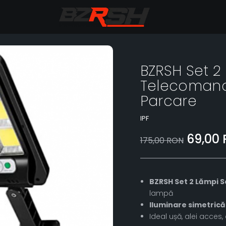
BZRSH Set 2
Telecomanda
Parcare
IPF
69,00
175,00 RON
BZRSH Set 2 Lămpi S
lampă
Iluminare simetrică 
Ideal ușă, alei acces, 