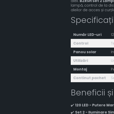
aleii.
BZRSH Set 2 Lămp
lampă, control de la dist
aleilor de acces și curțil
Specificaț
Număr LED-uri
1
Control
T
Panou solar
I
Utilizări
U
Montaj
P
Continut pachet
S
Beneficii și
✔️
120 LED - Putere Ma
✔️
Set 2 - Iluminare Si