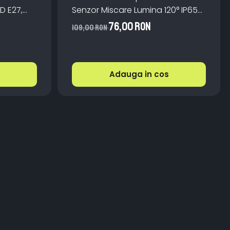
ED E27,
Senzor Miscare Lumina 120° IP65
 Lumină
ABS Monocristalin
76,00 RON
109,00 RON
Adauga in cos