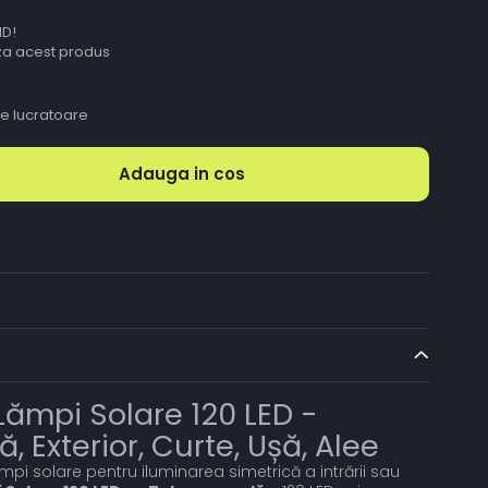
ID!
aza acest produs
le lucratoare
Adauga in cos
Lămpi Solare 120 LED -
 Exterior, Curte, Ușă, Alee
pi solare pentru iluminarea simetrică a intrării sau