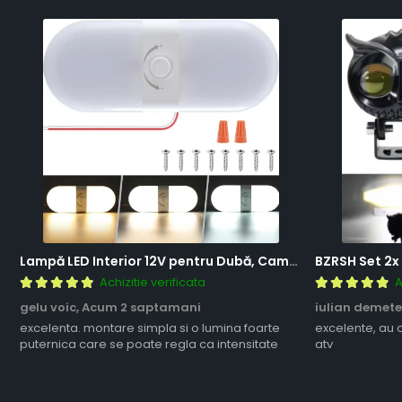
Lampă LED Interior 12V pentru Dubă, Camper și Rulotă - 180LED, 33 cm, 3 Temperaturii de Culoare, Intensitate Reglabilă, Iluminare Compartiment Marfă
Achizitie verificata
A
gelu voic,
Acum 2 saptamani
iulian demete
excelenta. montare simpla si o lumina foarte
excelente, au 
puternica care se poate regla ca intensitate
atv