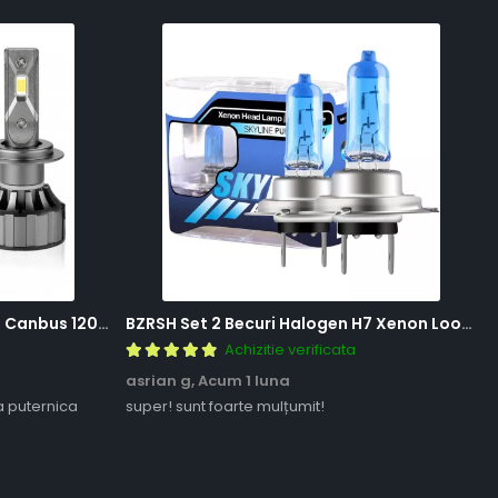
BZRSH Set 2 Becuri LED H7 V20 Canbus 120W 12000 Lumeni Alb Rece 6000K Fara Eroare
BZRSH Set 2 Becuri Halogen H7 Xenon Look 12V 55W 5000K Lumina Alba
Achizitie verificata
asrian g,
Acum 1 luna
a puternica
super! sunt foarte mulțumit!