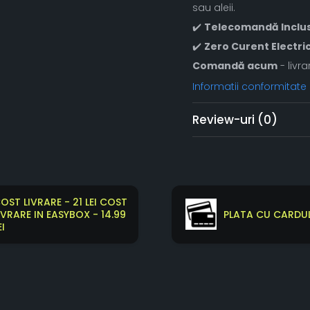
sau aleii.
✔️
Telecomandă Inclu
✔️
Zero Curent Electri
Comandă acum
- livra
Informatii conformitate
Review-uri
(0)
OST LIVRARE - 21 LEI COST
IVRARE IN EASYBOX - 14.99
PLATA CU CARDUL
EI