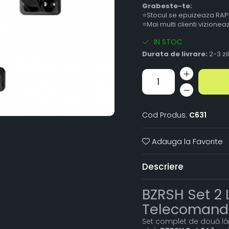
Grabeste-te:
⭐Stocul se epuizeaza RAP
⭐Mai multi clienti vizione
IN STOC
Durata de livrare:
2-3 zi
Cod Produs:
C631
Adauga la Favorite
Descriere
BZRSH Set 2 
Telecomandă,
Set complet de două lăm