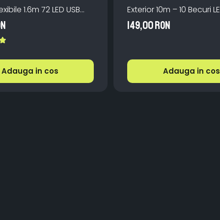
exibile 1.6m 72 LED USB
Exterior 10m – 10 Becuri L
manda
IP66, incarcare la priza,
ON
149,00 RON
Caldă pentru Grădină
Adauga in cos
Adauga in cos