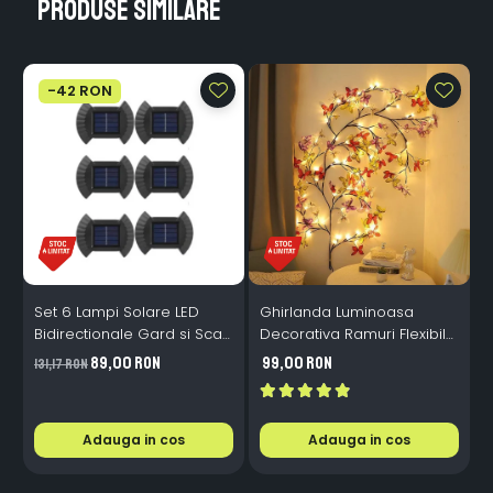
Produse similare
-42 RON
Set 6 Lampi Solare LED
Ghirlanda Luminoasa
Bidirectionale Gard si Scari
Decorativa Ramuri Flexibile
L
- 200mAh, IP65, Alb Cald,
1.6m 72 LED USB
B
89,00 RON
99,00 RON
131,17 RON
Senzor Automat
Telecomanda
i
Adauga in cos
Adauga in cos