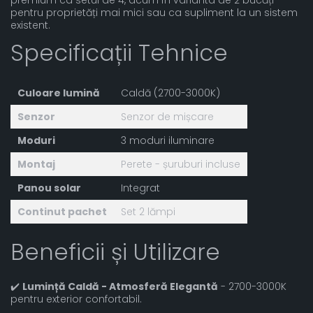
premium ca setul de 4, acum în varianta de 2 bucăți
pentru proprietăți mai mici sau ca supliment la un sistem
existent.
Specificații Tehnice
Culoare lumină
Caldă (2700-3000K)
Senzor
Senzor de mișcare
Moduri
3 moduri iluminare
Montaj
Perete - șuruburi incluse
Panou solar
Integrat
Continut pachet
Set 2 lămpi
Beneficii și Utilizare
✔️
Lumință Caldă - Atmosferă Elegantă
- 2700-3000K
pentru exterior confortabil.