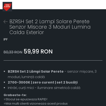
BZRSH Set 2 Lampi Solare Perete
Senzor Miscare 3 Moduri Lumina
Calda Exterior
IPF
59,99 RON
80,33 RON
BZRSH Set 2 Lămpi Solar Perete
- senzor mișcare, 3
moduri, lumință caldă
2700-3000K | zero curent | set 2 bucăți
Intrări, curți mici - iluminare simetrică caldă
Grabeste-te:
⭐Stocul se epuizeaza RAPID!
⭐Mai multi clienti vizioneaza acest produs