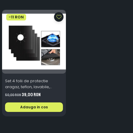
-11 RON
Set 4 folii de protectie
aragaz, teflon, lavabile,
reutilizabile, Negru/Gri
39,00 RON
50,00 RON
Adauga in cos