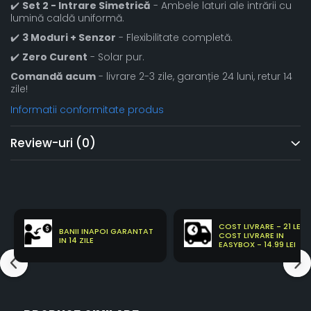
✔️
Set 2 - Intrare Simetrică
- Ambele laturi ale intrării cu
lumină caldă uniformă.
✔️
3 Moduri + Senzor
- Flexibilitate completă.
✔️
Zero Curent
- Solar pur.
Comandă acum
- livrare 2-3 zile, garanție 24 luni, retur 14
zile!
Informatii conformitate produs
Review-uri
(0)
COST LIVRARE - 21 LEI
BANII INAPOI GARANTAT
COST LIVRARE IN
IN 14 ZILE
EASYBOX - 14.99 LEI