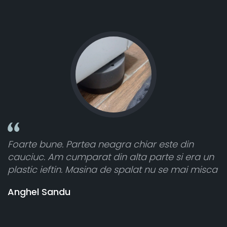
intensitate
iar este din
Toate sunt foarte luminoase și f
 parte si era un
atât de bine în curtea din spate. 
t nu se mai misca
cele 8 bucati dar una nu a funcțio
vânzătorul a răspuns rapid și a 
banii pentru 1 bucata, Multumesc
Stefania Mihai