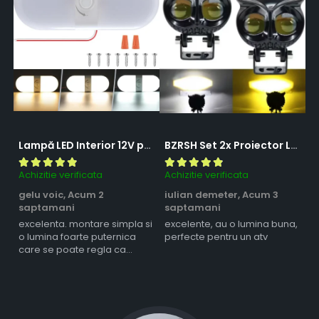
Lampă LED Interior 12V pentru Dubă, Camper și Rulotă - 180LED, 33 cm, 3 Temperaturii de Culoare, Intensitate Reglabilă, Iluminare Compartiment Marfă
BZRSH Set 2x Proiector LED Bufnita 50W Lupa 2 Faze Alb-Galben 12-24V Moto ATV
Achizitie verificata
Achizitie verificata
Ac
gelu voic,
Acum 2
iulian demeter,
Acum 3
m
saptamani
saptamani
s
excelenta. montare simpla si
excelente, au o lumina buna,
l
o lumina foarte puternica
perfecte pentru un atv
care se poate regla ca
intensitate