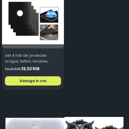
Set 4 folii de protectie
aragaz, teflon, lavabile,
reutilizabile, Negru/Gri
39,00 RON
50,00 RON
Adauga in cos