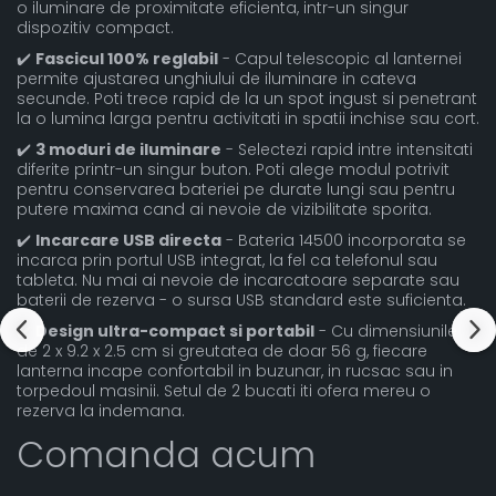
o iluminare de proximitate eficienta, intr-un singur
dispozitiv compact.
✔️
Fascicul 100% reglabil
- Capul telescopic al lanternei
permite ajustarea unghiului de iluminare in cateva
secunde. Poti trece rapid de la un spot ingust si penetrant
la o lumina larga pentru activitati in spatii inchise sau cort.
✔️
3 moduri de iluminare
- Selectezi rapid intre intensitati
diferite printr-un singur buton. Poti alege modul potrivit
pentru conservarea bateriei pe durate lungi sau pentru
putere maxima cand ai nevoie de vizibilitate sporita.
✔️
Incarcare USB directa
- Bateria 14500 incorporata se
incarca prin portul USB integrat, la fel ca telefonul sau
tableta. Nu mai ai nevoie de incarcatoare separate sau
baterii de rezerva - o sursa USB standard este suficienta.
✔️
Design ultra-compact si portabil
- Cu dimensiunile
de 2 x 9.2 x 2.5 cm si greutatea de doar 56 g, fiecare
lanterna incape confortabil in buzunar, in rucsac sau in
torpedoul masinii. Setul de 2 bucati iti ofera mereu o
rezerva la indemana.
Comanda acum