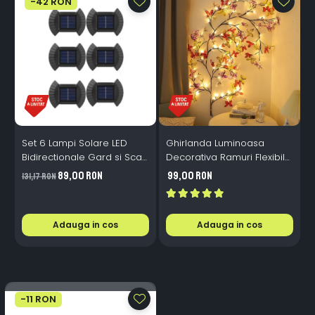
-42 RON
Set 6 Lampi Solare LED
Ghirlanda Luminoasa
Bidirectionale Gard si Scari
Decorativa Ramuri Flexibile
L
- 200mAh, IP65, Alb Cald,
1.6m 72 LED USB
B
89,00 RON
99,00 RON
131,17 RON
Senzor Automat
Telecomanda
i
Adauga in cos
Adauga in cos
-11 RON