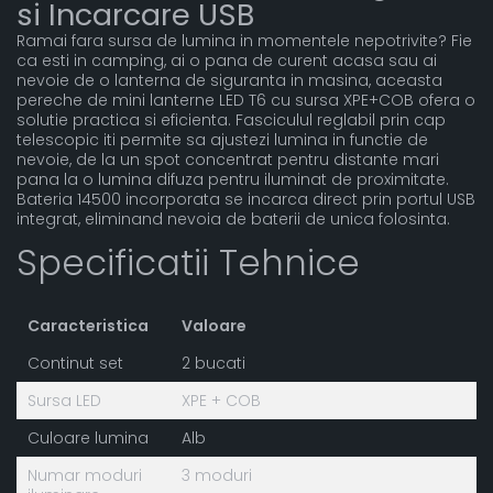
si Incarcare USB
Ramai fara sursa de lumina in momentele nepotrivite? Fie
ca esti in camping, ai o pana de curent acasa sau ai
nevoie de o lanterna de siguranta in masina, aceasta
pereche de mini lanterne LED T6 cu sursa XPE+COB ofera o
solutie practica si eficienta. Fasciculul reglabil prin cap
telescopic iti permite sa ajustezi lumina in functie de
nevoie, de la un spot concentrat pentru distante mari
pana la o lumina difuza pentru iluminat de proximitate.
Bateria 14500 incorporata se incarca direct prin portul USB
integrat, eliminand nevoia de baterii de unica folosinta.
Specificatii Tehnice
Caracteristica
Valoare
Continut set
2 bucati
Sursa LED
XPE + COB
Culoare lumina
Alb
Numar moduri
3 moduri