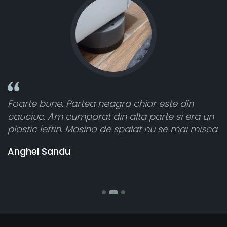
a chiar este din
Toate sunt foarte luminoase 
 alta parte si era un
atât de bine în curtea din sp
spalat nu se mai misca
cele 8 bucati dar una nu a fu
vânzătorul a răspuns rapid ș
banii pentru 1 bucata, Multu
Stefania Mihai