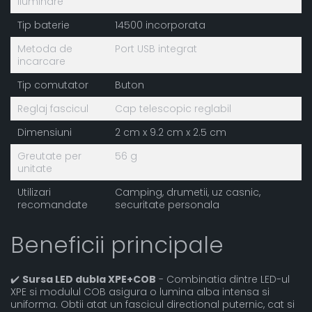
iluminare
Tip baterie
14500 incorporata
Metoda de
Port USB integrat
incarcare
Tip comutator
Buton
Reglaj fascicul
Cap telescopic reglabil
Dimensiuni
2 cm x 9.2 cm x 2.5 cm
Greutate per
56 g
unitate
Utilizari
Camping, drumetii, uz casnic,
recomandate
securitate personala
Beneficii principale
✔️
Sursa LED dubla XPE+COB
- Combinatia dintre LED-ul
XPE si modulul COB asigura o lumina alba intensa si
uniforma. Obtii atat un fascicul directional puternic, cat si