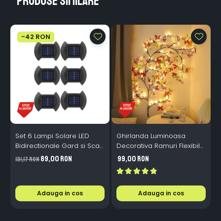
Produse similare
-42 RON
Set 6 Lampi Solare LED
Ghirlanda Luminoasa
Bidirectionale Gard si Scari
Decorativa Ramuri Flexibile
L
- 200mAh, IP65, Alb Cald,
1.6m 72 LED USB
B
89,00 RON
99,00 RON
131,17 RON
Senzor Automat
Telecomanda
i
Adauga in cos
Adauga in cos