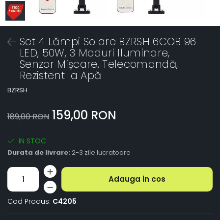
Set 4 Lămpi Solare BZRSH 6COB 96
LED, 50W, 3 Moduri Iluminare,
Senzor Mișcare, Telecomandă,
Rezistent la Apă
BZRSH
159,00 RON
189,00 RON
IN STOC
Durata de livrare:
2-3 zile lucratoare
Adauga in cos
Cod Produs:
C4205