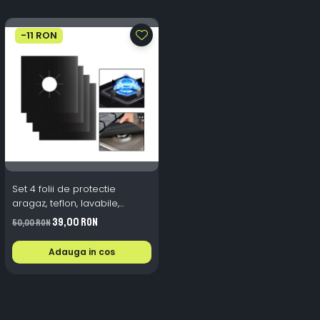
-11 RON
Set 4 folii de protectie
aragaz, teflon, lavabile,
reutilizabile, Negru/Gri
39,00 RON
50,00 RON
Adauga in cos