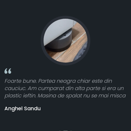
une. Partea neagra chiar este din
Toate sunt 
 Am cumparat din alta parte si era un
atât de bine
ieftin. Masina de spalat nu se mai misca
cele 8 bucat
vânzătorul 
Sandu
banii pentr
Stefania Mi