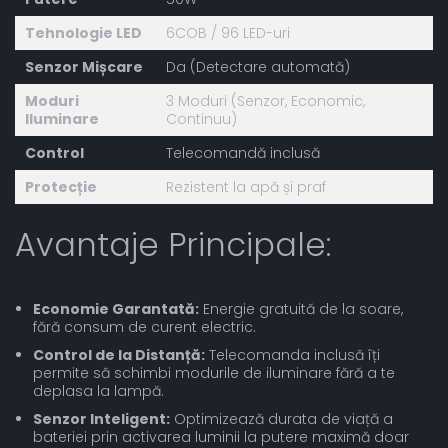
Tehnologie LED
6COB / 96 LED-uri
Senzor Mișcare
Da (Detectare automată)
Moduri
3 Moduri (Senzor, Economic,
Iluminare
Continuu)
Control
Telecomandă inclusă
Protecție
Rezistent la apă și praf
Avantaje Principale:
Economie Garantată:
Energie gratuită de la soare,
fără consum de curent electric.
Control de la Distanță:
Telecomanda inclusă îți
permite să schimbi modurile de iluminare fără a te
deplasa la lampă.
Senzor Inteligent:
Optimizează durata de viață a
bateriei prin activarea luminii la putere maximă doar