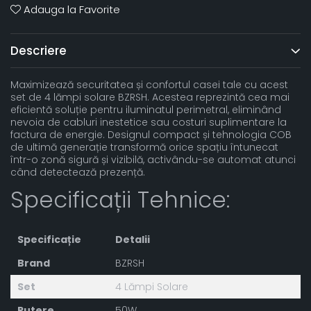
Adauga la Favorite
Descriere
Maximizează securitatea și confortul casei tale cu acest
set de 4 lămpi solare BZRSH. Acestea reprezintă cea mai
eficientă soluție pentru iluminatul perimetral, eliminând
nevoia de cabluri inestetice sau costuri suplimentare la
factura de energie. Designul compact și tehnologia COB
de ultimă generație transformă orice spațiu întunecat
într-o zonă sigură și vizibilă, activându-se automat atunci
când detectează prezență.
Specificații Tehnice:
Specificație
Detalii
Brand
BZRSH
Set
4 Lămpi Solare
Putere
50W