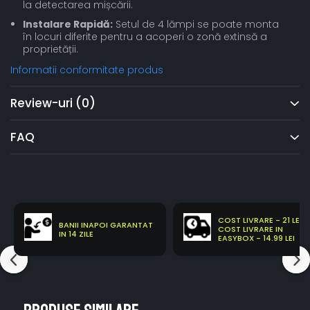
la detectarea mișcării.
Instalare Rapidă:
Setul de 4 lămpi se poate monta
în locuri diferite pentru a acoperi o zonă extinsă a
proprietății.
Informatii conformitate produs
Review-uri
(0)
FAQ
COST LIVRARE - 21 LEI
BANII INAPOI GARANTAT
COST LIVRARE IN
IN 14 ZILE
EASYBOX - 14.99 LEI