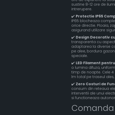
sustine 8-12 ore de ilu
intrerupere.
✔️
Protectie IP65 Com
IP65 blocheaza complet p
orice directie. Ploaia,
asigurand utilizare sigu
✔️
Design Decorativ cu
transparenta cu aspect
adaptarea la diverse con
pe alee, bordura gazon 
speciale.
✔️
LED Filament pentr
o lumina difuza, unifor
timp de noapte. Cele 4 
lm total pe traseul ales,
✔️
Zero Costuri de Fun
consum din reteaua elec
interventii ale unui ele
si functioneaza autonom
Comanda