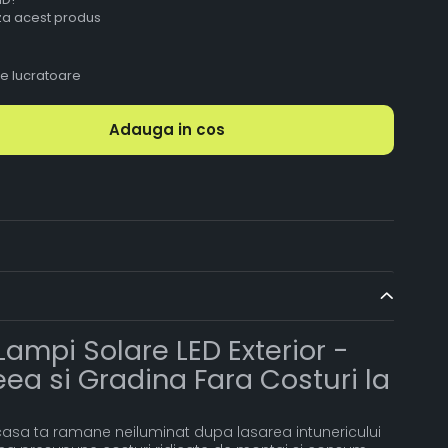
aza acest produs
le lucratoare
Adauga in cos
Lampi Solare LED Exterior -
eea si Gradina Fara Costuri la
asa ta ramane neiluminat dupa lasarea intunericului