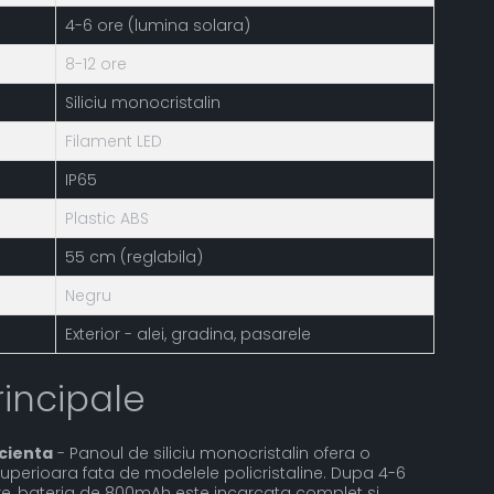
4-6 ore (lumina solara)
8-12 ore
Siliciu monocristalin
Filament LED
IP65
Plastic ABS
55 cm (reglabila)
Negru
Exterior - alei, gradina, pasarele
rincipale
icienta
- Panoul de siliciu monocristalin ofera o
superioara fata de modelele policristaline. Dupa 4-6
re, bateria de 800mAh este incarcata complet si