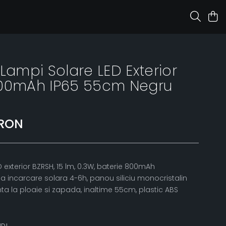
Lampi Solare LED Exterior
800mAh IP65 55cm Negru
 RON
D exterior BZRSH, 15 lm, 0.3W, baterie 800mAh
 incarcare solara 4-6h, panou siliciu monocristalin
nta la ploaie si zapada, inaltime 55cm, plastic ABS
ID!