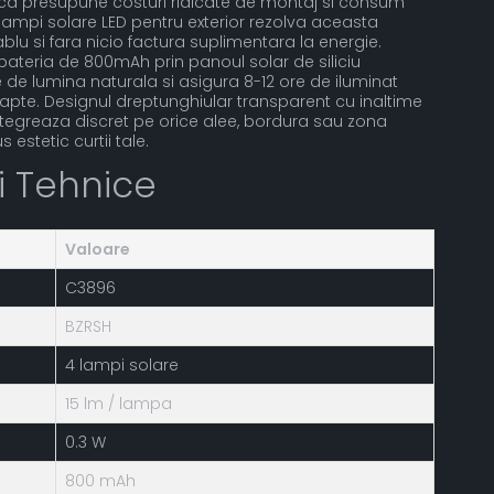
trica presupune costuri ridicate de montaj si consum
 lampi solare LED pentru exterior rezolva aceasta
lu si fara nicio factura suplimentara la energie.
ateria de 800mAh prin panoul solar de siliciu
 de lumina naturala si asigura 8-12 ore de iluminat
pte. Designul dreptunghiular transparent cu inaltime
tegreaza discret pe orice alee, bordura sau zona
estetic curtii tale.
ii Tehnice
Valoare
C3896
BZRSH
4 lampi solare
15 lm / lampa
0.3 W
800 mAh