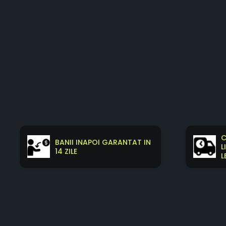
C
BANII INAPOI GARANTAT IN
L
14 ZILE
L