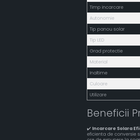
Timp incarcare
Autonomie
Tip panou solar
Tip LED
Grad protectie
Material
Inaltime
Culoare
Utilizare
Beneficii P
✔️
Incarcare Solara Ef
eficienta de conversie 
ore de expunere la soa