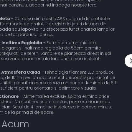
minat continuu, acoperind intreaga noapte fara
pleta
- Carcasa din plastic ABS cu grad de protectie
atrunderea prafului si rezista la jeturi de apa din
 zapada sau lapovita nu afecteaza functionarea lampilor,
ra pe tot parcursul anului.
 Inaltime Reglabila
- Forma dreptunghiulara
 elegant si inaltimea reglabila de 55cm permite
figuratii de teren. Lampile se planteaza direct in sol
sau zona ornamentala fara unelte sau instalatii
u Atmosfera Calda
- Tehnologia filament LED produce
ma, de 15 lm per lampa, cu efect decorativ pronuntat pe
unitati plasate in serie creaza un coridor luminos de 60
 suficient pentru orientare si delimitare vizuala.
ctionare
- Alimentarea exclusiv solara elimina orice
trica. Nu sunt necesare cabluri, prize exterioare sau
ctrician. Setul de 4 lampi se instaleaza in cateva minute
 de la prima zi de soare.
 Acum