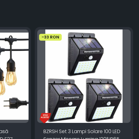
-33 RON
oasă
BZRSH Set 3 Lampi Solare 100 LED