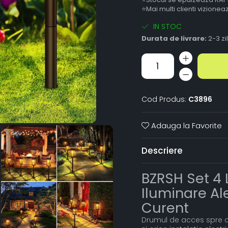
⭐Mai multi clienti vizione
IN STOC
Durata de livrare:
2-3 zi
Cod Produs:
C3896
Adauga la Favorite
Descriere
BZRSH Set 4 
Iluminare Al
Curent
Drumul de acces spre c