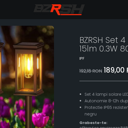
BZRSH Set 4 
15lm 0.3W 
IPF
189,00
192,18 RON
Set 4 lampi solare LE
Autonomie 8-12h dupa
Protectie IP65 reziste
negru
Grabeste-te:
⭐Stocul se epuizeaza RAP