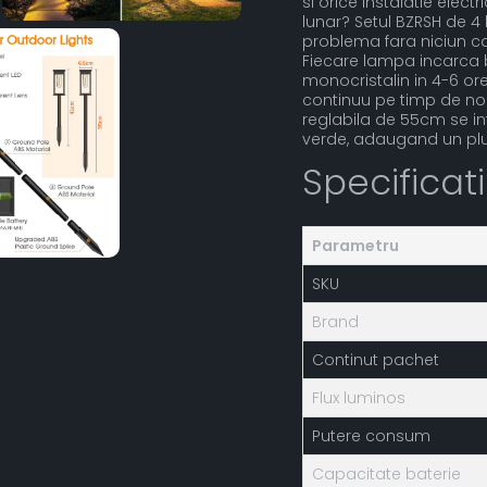
si orice instalatie elec
lunar? Setul BZRSH de 4
problema fara niciun cab
Fiecare lampa incarca b
monocristalin in 4-6 ore
continuu pe timp de noa
reglabila de 55cm se in
verde, adaugand un plus 
Specificat
Parametru
SKU
Brand
Continut pachet
Flux luminos
Putere consum
Capacitate baterie