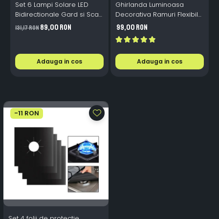
Set 6 Lampi Solare LED
Ghirlanda Luminoasa
Bidirectionale Gard si Scari
Decorativa Ramuri Flexibile
L
- 200mAh, IP65, Alb Cald,
1.6m 72 LED USB
B
89,00 RON
99,00 RON
131,17 RON
Senzor Automat
Telecomanda
i
Adauga in cos
Adauga in cos
-11 RON
Set 4 folii de protectie