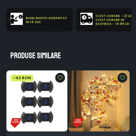
COST LIVRARE - 21 LEI
BANII INAPOI GARANTAT
COST LIVRARE IN
IN 14 ZILE
EASYBOX - 14.99 LEI
Produse similare
-42 RON