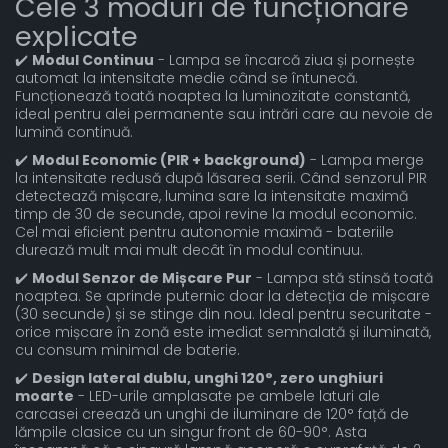
Cele 3 moduri de funcționare
explicate
✔️
Modul Continuu
- Lampa se încarcă ziua și pornește
automat la intensitate medie când se întunecă.
Funcționează toată noaptea la luminozitate constantă,
ideal pentru alei permanente sau intrări care au nevoie de
lumină continuă.
✔️
Modul Economic (PIR + background)
- Lampa merge
la intensitate redusă după lăsarea serii. Când senzorul PIR
detectează mișcare, lumina sare la intensitate maximă
timp de 30 de secunde, apoi revine la modul economic.
Cel mai eficient pentru autonomie maximă - bateriile
durează mult mai mult decât în modul continuu.
✔️
Modul Senzor de Mișcare Pur
- Lampa stă stinsă toată
noaptea. Se aprinde puternic doar la detecția de mișcare
(30 secunde) și se stinge din nou. Ideal pentru securitate -
orice mișcare în zonă este imediat semnalată și iluminată,
cu consum minimal de baterie.
✔️
Design lateral dublu, unghi 120°, zero unghiuri
moarte
- LED-urile amplasate pe ambele laturi ale
carcasei creează un unghi de iluminare de 120° față de
lămpile clasice cu un singur front de 60-90°. Asta