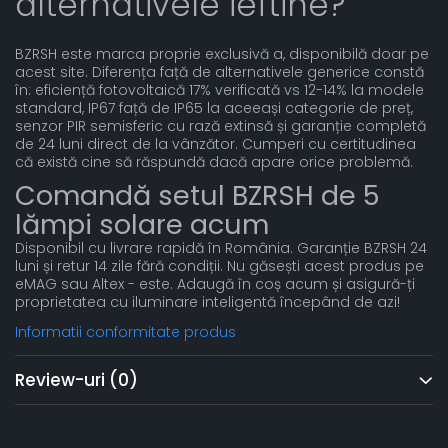
alternativele ieftine?
BZRSH este marca proprie exclusivă a, disponibilă doar pe
acest site. Diferența față de alternativele generice constă
în: eficiență fotovoltaică 17% verificată vs 12-14% la modele
standard, IP67 față de IP65 la aceeași categorie de preț,
senzor PIR semisferic cu rază extinsă și garanție completă
de 24 luni direct de la vânzător. Cumperi cu certitudinea
că există cine să răspundă dacă apare orice problemă.
Comandă setul BZRSH de 5
lămpi solare acum
Disponibil cu livrare rapidă în România. Garanție BZRSH 24
luni și retur 14 zile fără condiții. Nu găsești acest produs pe
eMAG sau Altex - este. Adaugă în coș acum și asigură-ți
proprietatea cu iluminare inteligentă începând de azi!
Informatii conformitate produs
Review-uri
(0)