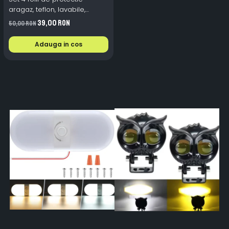
aragaz, teflon, lavabile,
reutilizabile, Negru/Gri
39,00 RON
50,00 RON
Adauga in cos