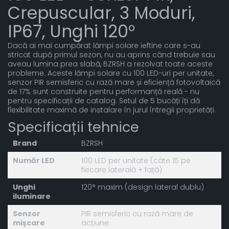
Crepuscular, 3 Moduri,
IP67, Unghi 120°
Dacă ai mai cumpărat lămpi solare ieftine care s-au
stricat după primul sezon, nu au aprins când trebuie sau
aveau lumina prea slabă, BZRSH a rezolvat toate aceste
probleme. Aceste lămpi solare cu 100 LED-uri per unitate,
senzor PIR semisferic cu rază mare și eficiență fotovoltaică
de 17% sunt construite pentru performanță reală - nu
pentru specificații de catalog. Setul de 5 bucăți îți dă
flexibilitate maximă de instalare în jurul întregii proprietăți.
Specificații tehnice
Brand
BZRSH
Număr LED
100 LED per unitate (câte 15 pe
fiecare laterală + față)
Unghi
120° maxim (design lateral dublu)
iluminare
Senzor
PIR semisferic cu rază mare de
mișcare
acțiune