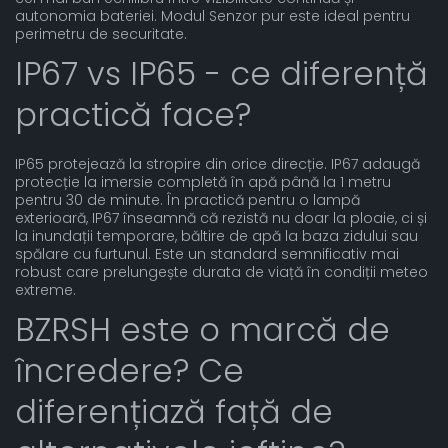
autonomia bateriei. Modul Senzor pur este ideal pentru
perimetru de securitate.
IP67 vs IP65 - ce diferență
practică face?
IP65 protejează la stropire din orice direcție. IP67 adaugă
protecție la imersie completă în apă până la 1 metru
pentru 30 de minute. În practică pentru o lampă
exterioară, IP67 înseamnă că rezistă nu doar la ploaie, ci și
la inundații temporare, băltire de apă la baza zidului sau
spălare cu furtunul. Este un standard semnificativ mai
robust care prelungește durata de viață în condiții meteo
extreme.
BZRSH este o marcă de
încredere? Ce
diferențiază față de