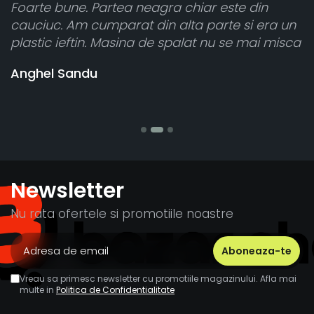
in
Toate sunt foarte luminoase și funcționeaz
era un
atât de bine în curtea din spate. A primit to
i misca
cele 8 bucati dar una nu a funcționat,
vânzătorul a răspuns rapid și a rambursat
banii pentru 1 bucata, Multumesc
Stefania Mihai
Newsletter
Nu rata ofertele si promotiile noastre
Vreau sa primesc newsletter cu promotiile magazinului. Afla mai
multe in
Politica de Confidentialitate