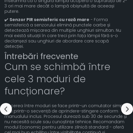
înseamnă că o singură lampă acoperă o suprafață de 2-
3 ori mai mare decât o lampă obișnuită de aceeași
putere.
✔️
Senzor PIR semisferic cu rază mare
- Forma
semisferică a senzorului elimină punctele oarbe și
detectează mișcarea din multiple unghiuri simultan. Nu
mai există situații în care treci prin fața lămpii fără s-o
declanșezi sau unghiuri de abordare care scapă
detecției.
Întrebări frecvente
Cum se schimbă între
cele 3 moduri de
funcționare?
Trecerea între moduri se face printr-un comutator simplu
sau printr-o secvență de aprindere-stingere conform
manualului inclus. Procesul durează sub 30 de secunde și
nu necesită scule sau cunoștințe tehnice. Recomandam
modul Economic pentru utilizare zilnică standard - oferă
cel mai bun echilibru între vizibilitate continuă și