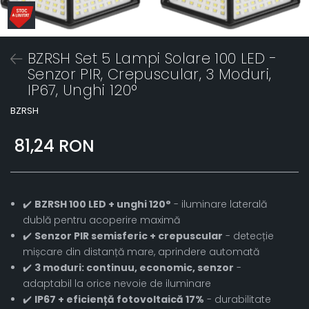
BZRSH Set 5 Lampi Solare 100 LED -
Senzor PIR, Crepuscular, 3 Moduri,
IP67, Unghi 120°
BZRSH
81,24 RON
✔️
BZRSH 100 LED + unghi 120°
- iluminare laterală
dublă pentru acoperire maximă
✔️
Senzor PIR semisferic + crepuscular
- detecție
mișcare din distanță mare, aprindere automată
✔️
3 moduri: continuu, economic, senzor
-
adaptabil la orice nevoie de iluminare
✔️
IP67 + eficiență fotovoltaică 17%
- durabilitate