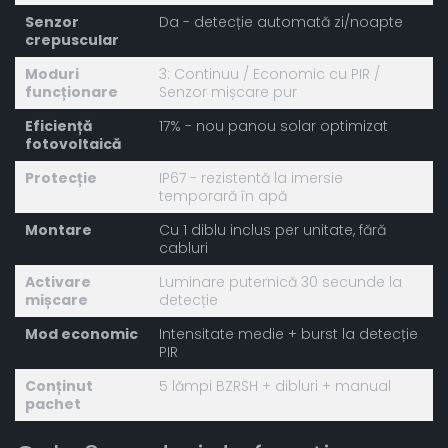
Senzor
Da - detecție automată zi/noapte
crepuscular
Moduri
3: Continuu / Economic cu PIR /
funcționare
Senzor mișcare pur
Eficiență
17% - nou panou solar optimizat
fotovoltaică
Protecție
IP67 - rezistentă la imersie
temporară în apă
Montare
Cu 1 diblu inclus per unitate, fără
cabluri
Activare
Luminare puternică 30 secunde la
mișcare
detecție
Mod economic
Intensitate medie + burst la detecție
PIR
Conținut
5 lămpi BZRSH + dibluri + manual
pachet