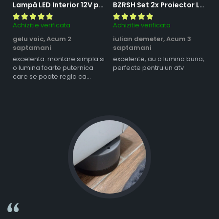
Lampă LED Interior 12V pentru Dubă, Camper și Rulotă - 180LED, 33 cm, 3 Temperaturii de Culoare, Intensitate Reglabilă, Iluminare Compartiment Marfă
BZRSH Set 2x Proiector LED Bufnita 50W Lupa 2 Faze Alb-Galben 12-24V Moto ATV
Achizitie verificata
Achizitie verificata
Ac
gelu voic,
Acum 2
iulian demeter,
Acum 3
m
saptamani
saptamani
s
excelenta. montare simpla si
excelente, au o lumina buna,
l
o lumina foarte puternica
perfecte pentru un atv
care se poate regla ca
intensitate