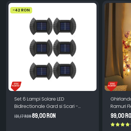
-42 RON
Set 6 Lampi Solare LED
Ghirland
Bidirectionale Gard si Scari -
Ramuri Fl
200mAh, IP65, Alb Cald, Senzor
Teleco
89,00 RON
99,00 R
131,17 RON
Automat