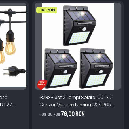
-33 RON
oasă
BZRSH Set 3 Lampi Solare 100 LED
ED E27,
Senzor Miscare Lumina 120° IP65
 Lumină
ABS Monocristalin
76,00 RON
109,00 RON