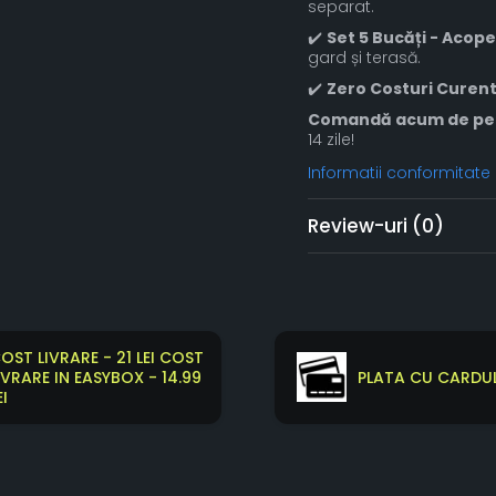
separat.
✔️
Set 5 Bucăți - Acop
gard și terasă.
✔️
Zero Costuri Curen
Comandă acum de pe 
14 zile!
Informatii conformitate
Review-uri
(0)
OST LIVRARE - 21 LEI COST
IVRARE IN EASYBOX - 14.99
PLATA CU CARDUL
EI