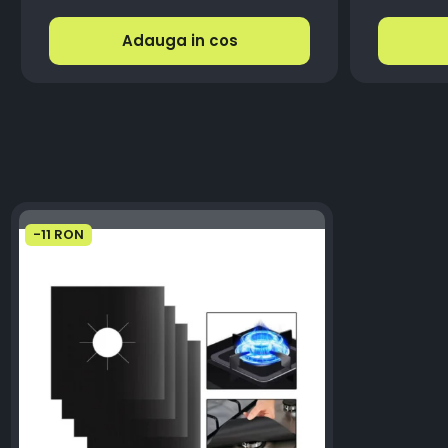
Adauga in cos
-11 RON