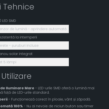
ii Tehnice
0 LED SMD
enzor de lumină - aprindere automată
ezistentă la intemperii
erete - șuruburi incluse
anou solar integrat
et 5 lămpi
 Utilizare
 de Iluminare Mare
- LED-urile SMD oferă o lumină mai
ă față de LED-urile standard.
perii
- Funcționează corect în ploaie, vânt și zăpadă.
utomată 100%
- Nu ai nevoie de niciun buton sau timer