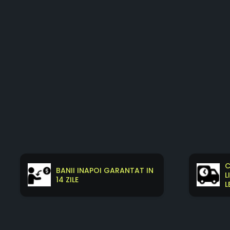
C
BANII INAPOI GARANTAT IN
L
14 ZILE
L