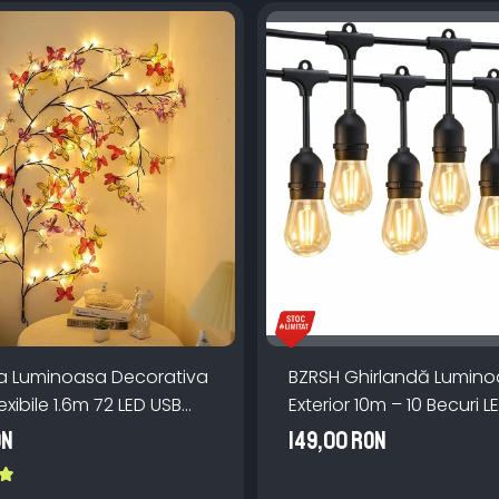
a Luminoasa Decorativa
BZRSH Ghirlandă Lumin
exibile 1.6m 72 LED USB
Exterior 10m – 10 Becuri L
manda
IP66, incarcare la priza,
ON
149,00 RON
Caldă pentru Grădină