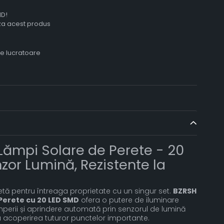
ID!
aza acest produs
le lucratoare
Lămpi Solare de Perete - 20
zor Lumină, Rezistente la
tă pentru întreaga proprietate cu un singur set.
BZRSH
 Perete cu 20 LED SMD
ofera o putere de iluminare
emperii și aprindere automată prin senzorul de lumină
ru acoperirea tuturor punctelor importante.