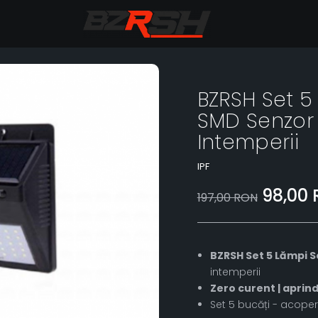
BZRSH Set 5
SMD Senzor 
Intemperii
IPF
98,00
197,00 RON
BZRSH Set 5 Lămpi S
intemperii
Zero curent | aprin
Set 5 bucăți - acoperi