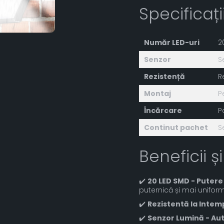
Specificaț
Număr LED-uri
2
Senzor
S
Rezistență
R
Montaj
P
Încărcare
P
Continut pachet
S
Beneficii și
✔️
20 LED SMD - Putere
puternică și mai uniform
✔️
Rezistentă la Intem
✔️
Senzor Lumină - A