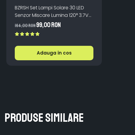
BZRSH Set Lampi Solare 30 LED
Senzor Miscare Lumina 120° 3.7V
ABS IP65 Exterior
99,00 RON
164,00 RON
Adauga in cos
Produse similare