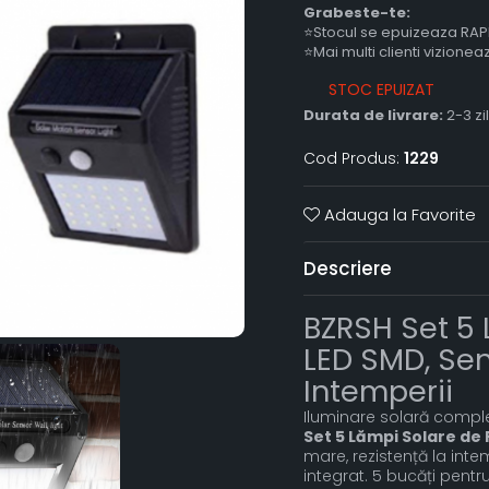
Grabeste-te:
⭐Stocul se epuizeaza RAP
⭐Mai multi clienti vizione
STOC EPUIZAT
Durata de livrare:
2-3 zi
Cod Produs:
1229
Adauga la Favorite
Descriere
BZRSH Set 5 
LED SMD, Sen
Intemperii
Iluminare solară comple
Set 5 Lămpi Solare de
mare, rezistență la int
integrat. 5 bucăți pent