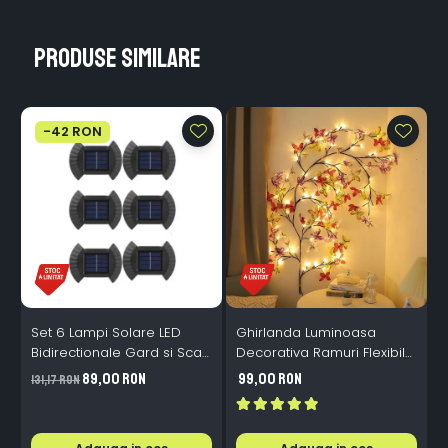
Produse similare
-42 RON
Set 6 Lampi Solare LED
Ghirlanda Luminoasa
Bidirectionale Gard si Scari
Decorativa Ramuri Flexibile
L
- 200mAh, IP65, Alb Cald,
1.6m 72 LED USB
B
89,00 RON
99,00 RON
131,17 RON
Senzor Automat
Telecomanda
i