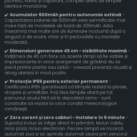
pitoresc, variat și captivant, complet diferit de lămpile
identice monotone.
✔️
Acumulator 600mAh pentru autonomie extinsă
-
Capacitatea bateriei de 600mAh este semnificativ mai
mare față de modelele de bază de 200mAh. Asta
înseamnă mai multe ore de iluminare nocturnă după o
singură zi de soare, chiar și în perioadele cu insolație
moderată.
✔️
Dimensiuni generoase 45 cm - vizibilitate maximă
-
Înălțimea de 45 cm face ca aceste lămpi să fie vizibile și
impresionante în orice aranjament de grădină. Nu se
pierd printre plante sau iarbă - creează prezență vizuală și
atrag atenția în mod pozitiv.
✔️
Protecție IP65 pentru exterior permanent
-
Certificarea IP65 garantează că lămpile rezistă la ploaie,
stropire și umiditate. Poți lăsa lămpile afară pe tot
parcursul anului fără să le depozitezi iarna - sunt
construite să reziste la orice condiții meteorologice
românești.
✔️
Zero curent și zero cabluri - instalare în 5 minute
-
Suportul inclus se înfige direct în pământ. Niciun cablu,
nicio priză, niciun electrician. Fiecare lampă se încarcă
automat ziua și se aprinde automat seara prin senzorul