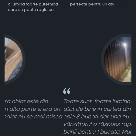
o lumina foarte puternica
perfecte pentru un atv
care se poate regla ca
intensitate
Toate sunt foarte luminoase și funcționează
un
atât de bine în curtea din spate. A primit toate
sca
cele 8 bucati dar una nu a funcționat,
vânzătorul a răspuns rapid și a rambursat
banii pentru 1 bucata, Multumesc