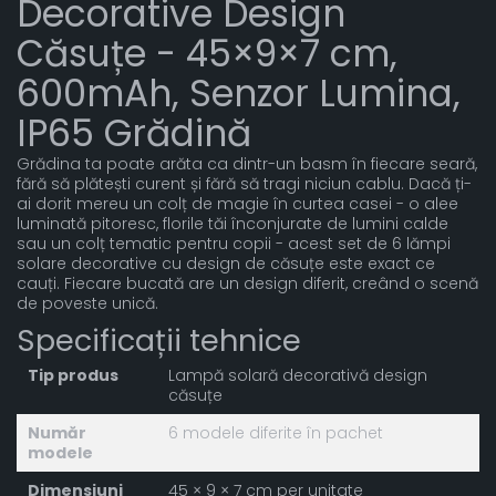
Decorative Design
Căsuțe - 45×9×7 cm,
600mAh, Senzor Lumina,
IP65 Grădină
Grădina ta poate arăta ca dintr-un basm în fiecare seară,
fără să plătești curent și fără să tragi niciun cablu. Dacă ți-
ai dorit mereu un colț de magie în curtea casei - o alee
luminată pitoresc, florile tăi înconjurate de lumini calde
sau un colț tematic pentru copii - acest set de 6 lămpi
solare decorative cu design de căsuțe este exact ce
cauți. Fiecare bucată are un design diferit, creând o scenă
de poveste unică.
Specificații tehnice
Tip produs
Lampă solară decorativă design
căsuțe
Număr
6 modele diferite în pachet
modele
Dimensiuni
45 × 9 × 7 cm per unitate