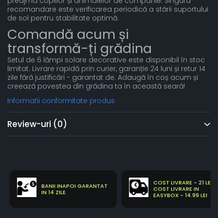
preajma copiilor și animalelor de companie. Singura
recomandare este verificarea periodică a stării suportului
de sol pentru stabilitate optimă.
Comandă acum și
transformă-ți grădina
Setul de 6 lămpi solare decorative este disponibil în stoc
limitat. Livrare rapidă prin curier, garanție 24 luni și retur 14
zile fără justificări - garantat de. Adaugă în coș acum și
creează povestea din grădina ta în această seară!
Informatii conformitate produs
Review-uri
(0)
COST LIVRARE - 21 LEI
BANII INAPOI GARANTAT
COST LIVRARE IN
IN 14 ZILE
EASYBOX - 14.99 LEI