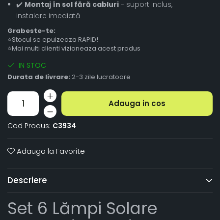
✔️
Montaj în sol fără cabluri
- suport inclus,
instalare imediată
Grabeste-te:
⭐Stocul se epuizeaza RAPID!
⭐Mai multi clienti vizioneaza acest produs
IN STOC
Durata de livrare:
2-3 zile lucratoare
Adauga in cos
Cod Produs:
C3934
Adauga la Favorite
Descriere
Set 6 Lămpi Solare