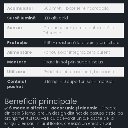
Acumulator
600 mAh - baterie reîncărcabilă
Sursă lumină
LED alb cald
Senzor
Crepuscular - pornire automată la
întuneric
Protecție
IP65 - rezistentă la ploaie și umiditate
Alimentare
Panou solar integrat, zero curent
Montare
Fixare în sol prin suport inclus
Utilizare
Grădini, alei, terase, curți, balcoane
Conținut
6 lămpi + 6 suporturi sol + manual
pachet
Beneficii principale
✔️
6 modele diferite - decor unic și dinamic
- Fiecare
din cele 6 lămpi are un design distinct de căsuță, astfel că
aranjamentul tău va fi cu adevărat unic. Plasate de-a
lungul aleii sau în jurul florilor, creează un efect vizual