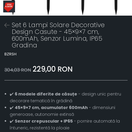
Set 6 Lampi Solare Decorative
Design Casute - 45×9×7 cm,
600mAh, Senzor Lumina, IP65
Gradina
BZRSH
229,00 RON
304,03 RON
✔️
6 modele diferite de căsuțe
- design unic pentru
decorare tematică în grădină
✔️
45×9×7 cm, acumulator 600mAh
- dimensiuni
generoase, autonomie extinsă
✔️
Senzor crepuscular + IP65
- pornire automată la
întuneric, rezistentă la ploaie