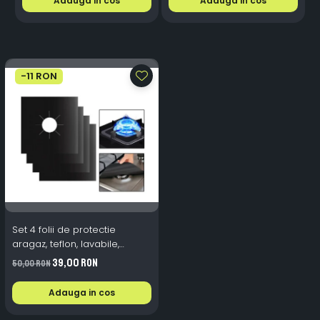
Adauga in cos
Adauga in cos
-11 RON
Set 4 folii de protectie
aragaz, teflon, lavabile,
reutilizabile, Negru/Gri
39,00 RON
50,00 RON
Adauga in cos