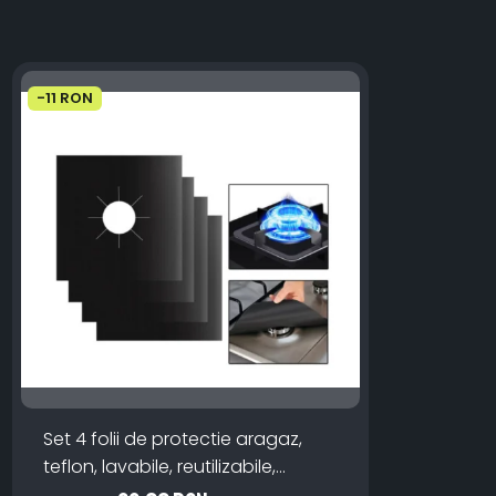
-11 RON
Set 4 folii de protectie aragaz,
teflon, lavabile, reutilizabile,
Negru/Gri