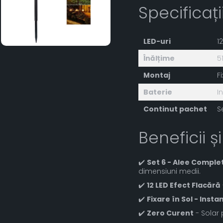
Specificaț
LED-uri
1
Înălțime
5
Montaj
F
Baterie
I
Continut pachet
S
Beneficii și
✔️
Set 6 - Alee Comple
dimensiuni medii.
✔️
12 LED Efect Flacără
✔️
Fixare în Sol - Insta
✔️
Zero Curent
- Solar 