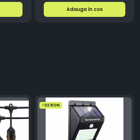
Adauga in cos
-33 RON