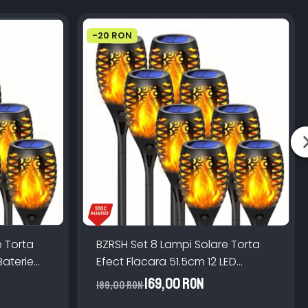
-20 RON
e Torta
BZRSH Set 8 Lampi Solare Torta
Baterie
Efect Flacara 51.5cm 12 LED
Gradina Alee
169,00 RON
189,00 RON