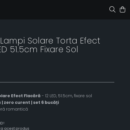
 Lampi Solare Torta Efect
ED 51.5cm Fixare Sol
olare Efect Flacără
- 12 LED, 51.5cm, fixare sol
| zero curent | set 6 bucăți
feră romantică
ID!
aza acest produs