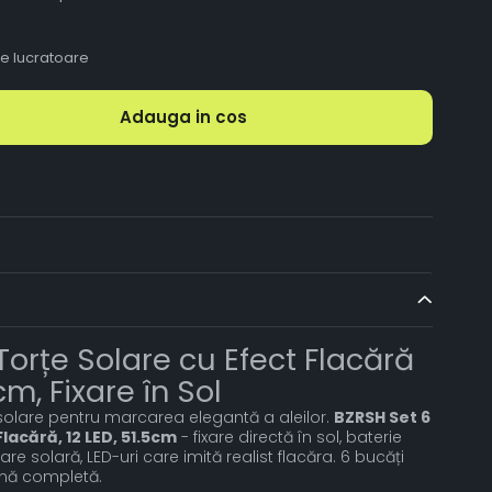
le lucratoare
Adauga in cos
Torțe Solare cu Efect Flacără
cm, Fixare în Sol
solare pentru marcarea elegantă a aleilor.
BZRSH Set 6
lacără, 12 LED, 51.5cm
- fixare directă în sol, baterie
re solară, LED-uri care imită realist flacăra. 6 bucăți
ină completă.