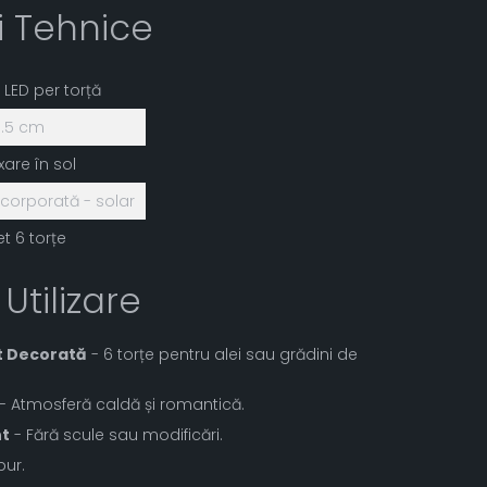
ii Tehnice
2 LED per torță
1.5 cm
ixare în sol
ncorporată - solar
et 6 torțe
 Utilizare
t Decorată
- 6 torțe pentru alei sau grădini de
- Atmosferă caldă și romantică.
nt
- Fără scule sau modificări.
pur.