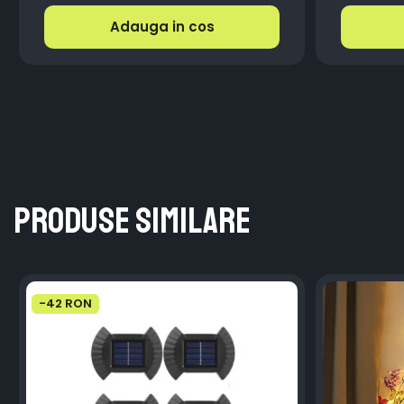
Adauga in cos
Produse similare
-42 RON