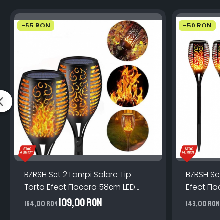
-55 RON
-50 RON
BZRSH Set 2 Lampi Solare Tip
BZRSH Se
Torta Efect Flacara 58cm LED
Efect Fla
Gradina Terasa
Gradina 
109,00 RON
164,00 RON
149,00 RO