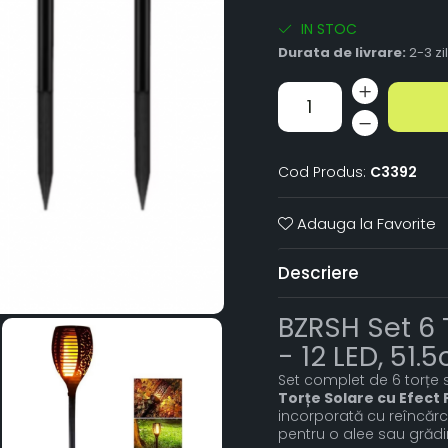
IN STOC
Durata de livrare:
2-3 zi
Cod Produs:
C3392
Adauga la Favorite
Descriere
BZRSH Set 6 
- 12 LED, 51.5
Set complet de 6 torțe 
Torțe Solare cu Efect F
incorporată cu reîncărca
pentru o alee sau grăd