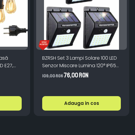
oasă
BZRSH Set 3 Lampi Solare 100 LED
ED E27,
Senzor Miscare Lumina 120° IP65
 Lumină
ABS Monocristalin
76,00 RON
109,00 RON
Adauga in cos