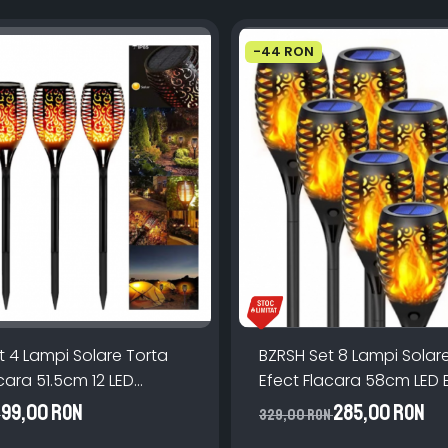
-44 RON
t 4 Lampi Solare Torta
BZRSH Set 8 Lampi Solar
cara 51.5cm 12 LED
Efect Flacara 58cm LED 
Alee
Incorporata Gradina
99,00 RON
285,00 RON
N
329,00 RON