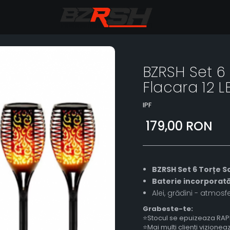
BZRSH Set 6
Flacara 12 L
IPF
179,00 RON
BZRSH Set 6 Torțe S
Baterie incorporată 
Alei, grădini - atmos
Grabeste-te:
⭐Stocul se epuizeaza RAP
⭐Mai multi clienti vizione