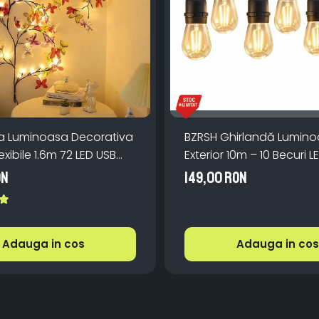
a Luminoasa Decorativa
BZRSH Ghirlandă Lumin
exibile 1.6m 72 LED USB
Exterior 10m – 10 Becuri L
manda
IP66, incarcare la priza,
ON
149,00 RON
Caldă pentru Grădină
Adauga in cos
Adauga in cos