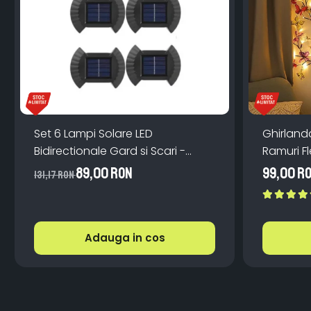
Set 6 Lampi Solare LED
Ghirland
Bidirectionale Gard si Scari -
Ramuri Fl
200mAh, IP65, Alb Cald, Senzor
Teleco
89,00 RON
99,00 R
131,17 RON
Automat
Adauga in cos