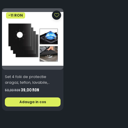
-11 RON
Set 4 folii de protectie
aragaz, teflon, lavabile,
reutilizabile, Negru/Gri
39,00 RON
50,00 RON
Adauga in cos