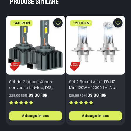
Produse similare
-40 RON
-20 RON
Set de 2 becuri Xenon
Set 2 Becuri Auto LED H7
conversie hid-led, D1S,
Mini 120W - 12000 LM, Alb
120W, 12.000lm, Canbus,
Rece 6500K, Canbus
189,00 RON
109,00 RON
229,00 RON
129,00 RON
3
Miez Cupru, Radiator
Integrat + Ventilator Răcire,
Aluminiu, Premium, Alb
Plug & Play, 12-18V
Rece
Adauga in cos
Adauga in cos