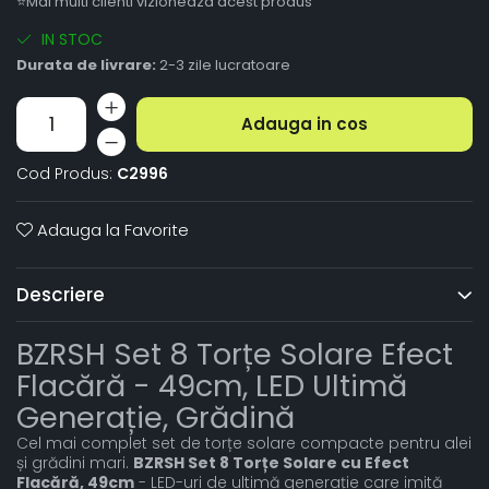
⭐Mai multi clienti vizioneaza acest produs
IN STOC
Durata de livrare:
2-3 zile lucratoare
Adauga in cos
Cod Produs:
C2996
Adauga la Favorite
Descriere
BZRSH Set 8 Torțe Solare Efect
Flacără - 49cm, LED Ultimă
Generație, Grădină
Cel mai complet set de torțe solare compacte pentru alei
și grădini mari.
BZRSH Set 8 Torțe Solare cu Efect
Flacără, 49cm
- LED-uri de ultimă generație care imită