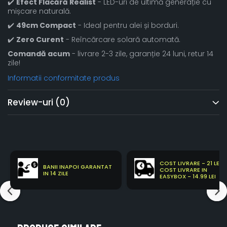
✔️
Efect Flacără Realist
- LED-uri de ultimă generație cu
mișcare naturală.
✔️
49cm Compact
- Ideal pentru alei și borduri.
✔️
Zero Curent
- Reîncărcare solară automată.
Comandă acum
- livrare 2-3 zile, garanție 24 luni, retur 14
zile!
Informatii conformitate produs
Review-uri
(0)
COST LIVRARE - 21 LEI
BANII INAPOI GARANTAT
COST LIVRARE IN
IN 14 ZILE
EASYBOX - 14.99 LEI