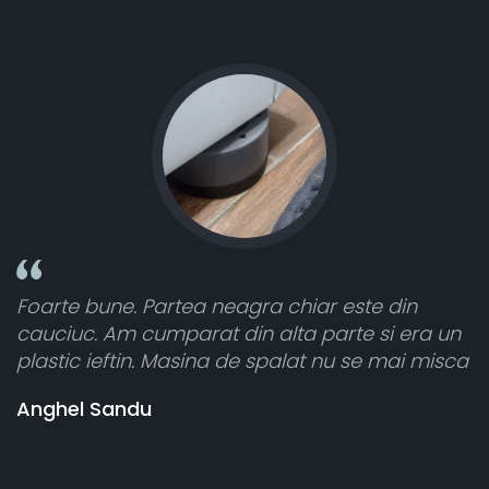
este din
Toate sunt foarte luminoase și funcț
te si era un
atât de bine în curtea din spate. A pr
u se mai misca
cele 8 bucati dar una nu a funcționat,
vânzătorul a răspuns rapid și a ramb
banii pentru 1 bucata, Multumesc
Stefania Mihai