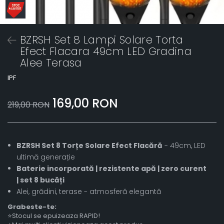
BZRSH Set 8 Lampi Solare Torta
Efect Flacara 49cm LED Gradina
Alee Terasa
IPF
169,00 RON
219,00 RON
BZRSH Set 8 Torțe Solare Efect Flacără
- 49cm, LED
ultimă generație
Baterie incorporată | rezistente apă | zero curent
| set 8 bucăți
Alei, grădini, terase - atmosferă elegantă
Grabeste-te:
⭐Stocul se epuizeaza RAPID!