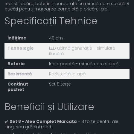
realist flacăra, baterie incorporată cu reîncărcare solară. 8
bucăți pentru marcarea completă a oricărei alei.
Specificații Tehnice
Înălțime
49 cm
Tehnologie
LED ultimă generație - simulare
flacără
Baterie
Incorporată - reîncărcare solară
Rezistență
Rezistentă la apă
Continut
Set 8 torțe
pachet
Beneficii și Utilizare
✔️
Set 8 - Alee Complet Marcată
- 8 torțe pentru alei
lungi sau grădini mari.