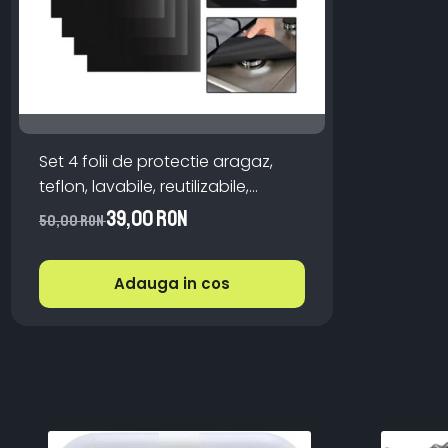
Set 4 folii de protectie aragaz,
teflon, lavabile, reutilizabile,
Negru/Gri
39,00 RON
50,00 RON
Adauga in cos