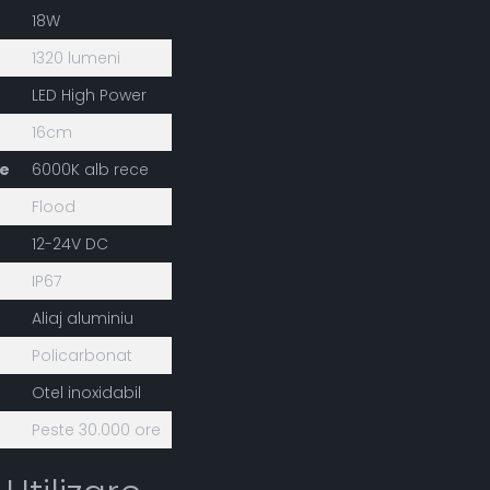
18W
1320 lumeni
LED High Power
16cm
e
6000K alb rece
Flood
12-24V DC
IP67
Aliaj aluminiu
Policarbonat
Otel inoxidabil
Peste 30.000 ore