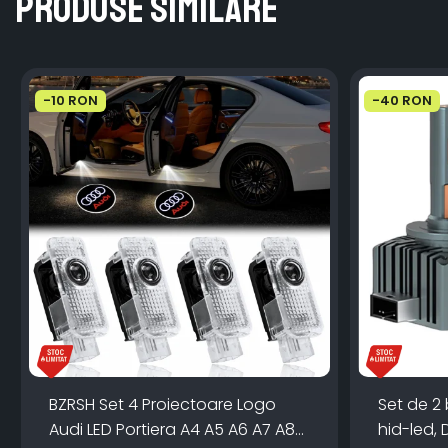
Produse similare
-10 RON
-40 RON
BZRSH Set 4 Proiectoare Logo
Set de 2
Audi LED Portiera A4 A5 A6 A7 A8
hid-led, 