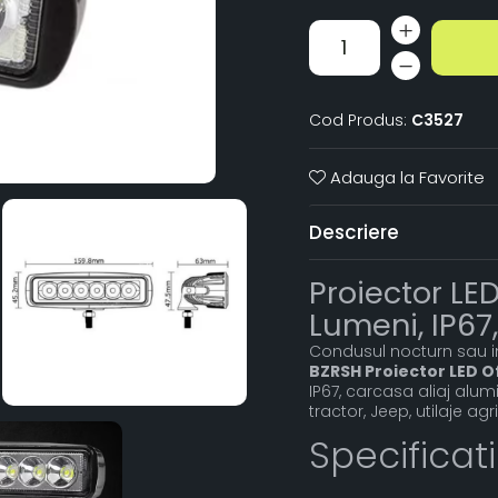
Cod Produs:
C3527
Adauga la Favorite
Descriere
Proiector LE
Lumeni, IP67
Condusul nocturn sau in 
BZRSH Proiector LED 
IP67, carcasa aliaj alumi
tractor, Jeep, utilaje ag
Specificat