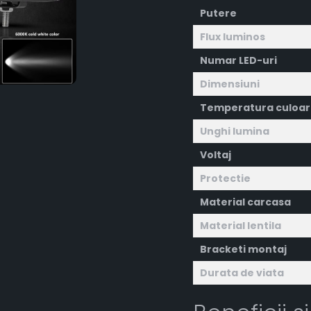
Putere
Flux luminos
Numar LED-uri
Dimensiuni
Temperatura culoar
Unghi lumina
Voltaj
Protectie
Material carcasa
Material lentila
Bracketi montaj
Durata de viata