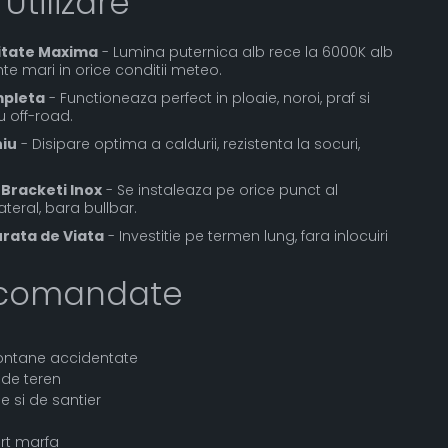
 Utilizare
litate Maxima
- Lumina puternica alb rece la 6000K alb
ante mari in orice conditii meteo.
mpleta
- Functioneaza perfect in ploaie, noroi, praf si
u off-road.
niu
- Disipare optima a caldurii, rezistenta la socuri,
 Bracketi Inox
- Se instaleaza pe orice punct al
lateral, bara bullbar.
rata de Viata
- Investitie pe termen lung, fara inlocuiri
Recomandate
montane accidentate
 de teren
le si de santier
rt marfa