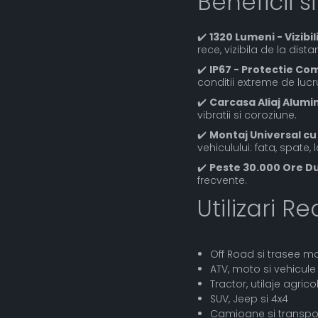
Beneficii si
✔️
1320 Lumeni - Vizibi
rece, vizibila de la dist
✔️
IP67 - Protectie Co
conditii extreme de lucr
✔️
Carcasa Aliaj Alumi
vibratii si coroziune.
✔️
Montaj Universal cu
vehiculului: fata, spate, 
✔️
Peste 30.000 Ore Du
frecvente.
Utilizari 
Off Road si trasee 
ATV, moto si vehicule
Tractor, utilaje agrico
SUV, Jeep si 4x4
Camioane si transpo