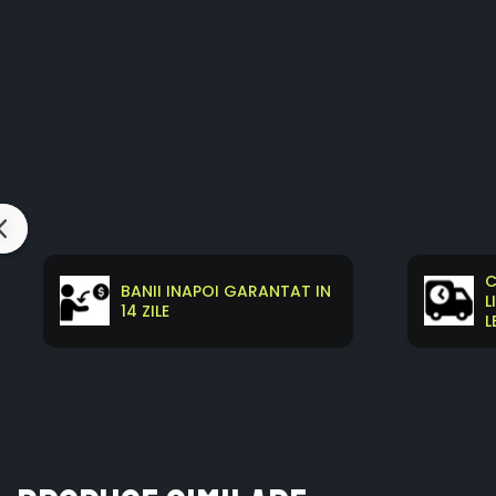
C
BANII INAPOI GARANTAT IN
L
14 ZILE
L