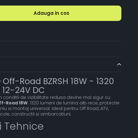
Adauga in cos
D Off-Road BZRSH 18W - 1320
, 12-24V DC
conditii de vizibilitate redusa devine mai sigur cu
Off-Road 18W
. 1320 lumeni de lumina alb rece, protectie
niu si montaj universal. Ideal pentru Off Road, ATV,
ricole, constructii si ambarcatiuni.
ii Tehnice