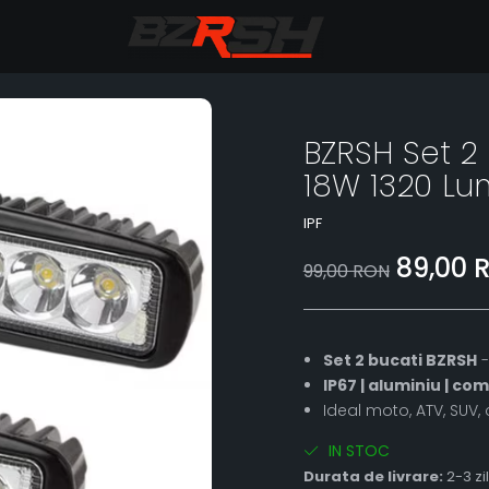
BZRSH Set 2
18W 1320 Lu
IPF
89,00 
99,00 RON
Set 2 bucati BZRSH
-
IP67 | aluminiu | c
Ideal moto, ATV, SUV, o
IN STOC
Durata de livrare:
2-3 zi