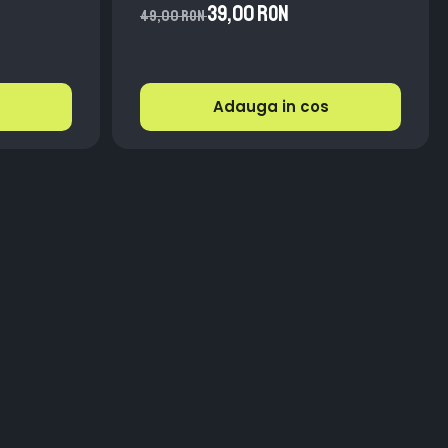
lator
Impermeabila
39,00 RON
49,00 RON
V
Adauga in cos