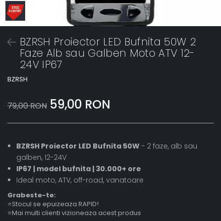
BZRSH Proiector LED Bufnita 50W 2
Faze Alb sau Galben Moto ATV 12-
24V IP67
BZRSH
59,00 RON
79,00 RON
BZRSH Proiector LED Bufnita 50W
- 2 faze, alb sau
galben, 12-24V
IP67 | model bufnita | 30.000+ ore
Ideal moto, ATV, off-road, vanatoare
Grabeste-te:
⭐Stocul se epuizeaza RAPID!
⭐Mai multi clienti vizioneaza acest produs