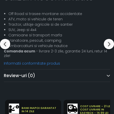
Off Road si trasee montane accidentate
ATV, moto si vehicule de teren
Tractor, utilaje agricole si de santier
SUV, Jeep si 4x4
Camioane si transport marfa
Vanatoare, pescuit, camping
Ambarcatiuni si vehicule nautice
Comanda acum
- livrare 2-3 zile, garantie 24 luni, retur 14
zile!
Informatii conformitate produs
Review-uri
(0)
COST LIVRARE - 21 LEI
BANII INAPOI GARANTAT
COST LIVRARE IN
IN 14 ZILE
EASYBOX - 14.99 LEI