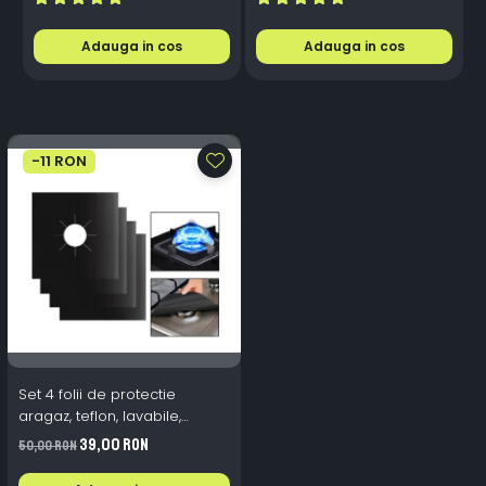
Aluminiu, Premium, Alb
Plug & Play, 12-18V
Rece
Adauga in cos
Adauga in cos
-11 RON
Set 4 folii de protectie
aragaz, teflon, lavabile,
reutilizabile, Negru/Gri
39,00 RON
50,00 RON