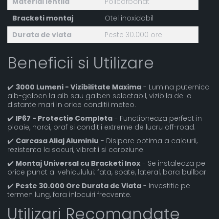
Material lentila
Policarbonat
Bracketi montaj
Otel inoxidabil
Durata de viata
Peste 30.000 ore
Beneficii si Utilizare
✔️
3000 Lumeni - Vizibilitate Maxima
- Lumina puternica
alb-galben la alb sau galben selectabil, vizibila de la
distante mari in orice conditii meteo.
✔️
IP67 - Protectie Completa
- Functioneaza perfect in
ploaie, noroi, praf si conditii extreme de lucru off-road.
✔️
Carcasa Aliaj Aluminiu
- Disipare optima a caldurii,
rezistenta la socuri, vibratii si coroziune.
✔️
Montaj Universal cu Bracketi Inox
- Se instaleaza pe
orice punct al vehiculului: fata, spate, lateral, bara bullbar.
✔️
Peste 30.000 Ore Durata de Viata
- Investitie pe
termen lung, fara inlocuiri frecvente.
Utilizari Recomandate