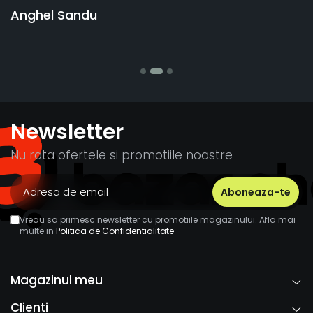
vânzătorul 
Sandu
banii pentr
Stefania Mi
Newsletter
Nu rata ofertele si promotiile noastre
Vreau sa primesc newsletter cu promotiile magazinului. Afla mai
multe in
Politica de Confidentialitate
Magazinul meu
Clienti