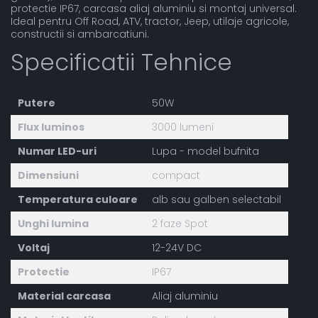
protectie IP67, carcasa aliaj aluminiu si montaj universal.
Ideal pentru Off Road, ATV, tractor, Jeep, utilaje agricole,
constructii si ambarcatiuni.
Specificatii Tehnice
Putere
50W
Flux luminos
3000 lumeni
Numar LED-uri
Lupa - model bufnita
Dimensiuni
compact
Temperatura culoare
alb sau galben selectabil
Unghi lumina
2 faze Spot
Voltaj
12-24V DC
Protectie
IP67
Material carcasa
Aliaj aluminiu