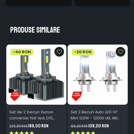
Produse similare
-40 RON
-20 RON
Set de 2 becuri Xenon
Set 2 Becuri Auto LED H7
conversie hid-led, D1S,
Mini 120W - 12000 LM, Alb
120W, 12.000lm, Canbus,
Rece 6500K, Canbus
189,00 RON
109,00 RON
229,00 RON
129,00 RON
3
Miez Cupru, Radiator
Integrat + Ventilator Răcire,