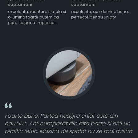
saptamani
saptamani
s
excelenta. montare simpla si
excelente, au o lumina buna,
l
o lumina foarte puternica
perfecte pentru un atv
care se poate regla ca
intensitate
une. Partea neagra chiar este din
Toate sunt 
 Am cumparat din alta parte si era un
atât de bine
ieftin. Masina de spalat nu se mai misca
cele 8 bucat