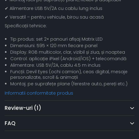
✔ Alimentare USB 5V/2A cu cablu lung inclus
✔ Versatil – pentru vehicule, birou sau acasă
Specificații tehnice:
Tip produs: set 2× panouri afișaj Matrix LED
Dimensiuni: 595 × 120 mm fiecare panel
Display: RGB multicolor, clar, vizibil și ziua, și noaptea
Control: aplicație iPixel (Android/iOS) + telecomandă
Alimentare: USB 5V/2A, cablu 4.5 m inclus
Funcții: Devil Eyes (ochi camion), ceas digital, mesaje
personalizate, scroll & animații
Montaj: pe suprafețe plane (ferestre auto, pereți etc.)
Informatii conformitate produs
Review-uri
(1)
FAQ