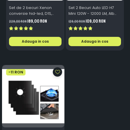
Set de 2 becuri Xenon
Set 2 Becuri Auto LED H7
conversie hid-led, D1S,
Mini 120W - 12000 LM, Alb
120W, 12.000lm, Canbus,
Rece 6500K, Canbus
189,00 RON
109,00 RON
229,00 RON
129,00 RON
3
Miez Cupru, Radiator
Integrat + Ventilator Răcire,
Aluminiu, Premium, Alb
Plug & Play, 12-18V
Rece
Adauga in cos
Adauga in cos
-11 RON