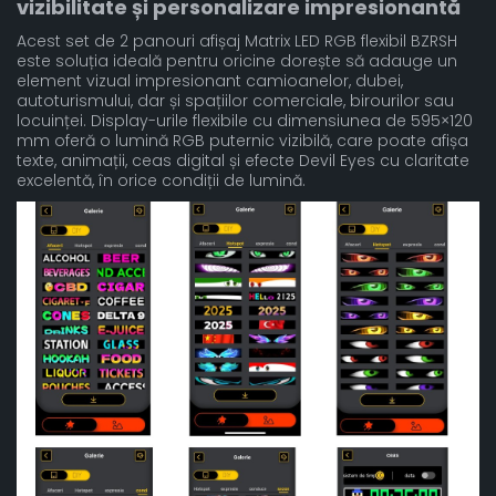
vizibilitate și personalizare impresionantă
Acest set de 2 panouri afișaj Matrix LED RGB flexibil BZRSH
este soluția ideală pentru oricine dorește să adauge un
element vizual impresionant camioanelor, dubei,
autoturismului, dar și spațiilor comerciale, birourilor sau
locuinței. Display-urile flexibile cu dimensiunea de 595×120
mm oferă o lumină RGB puternic vizibilă, care poate afișa
texte, animații, ceas digital și efecte Devil Eyes cu claritate
excelentă, în orice condiții de lumină.