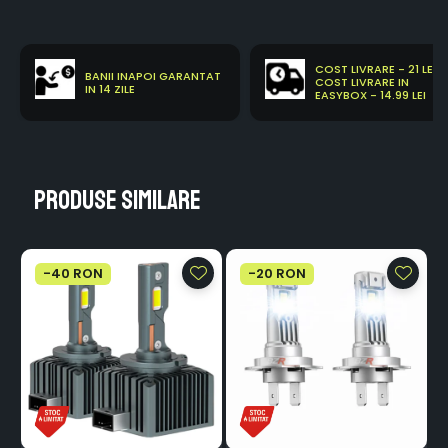
COST LIVRARE - 21 LEI
BANII INAPOI GARANTAT
COST LIVRARE IN
IN 14 ZILE
EASYBOX - 14.99 LEI
Produse similare
-40 RON
-20 RON