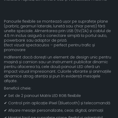
Panourile flexibile se montează ușor pe suprafețe plane
(parbriz, geamuri laterale, lunetă sau chiar pereți) fără
unelte speciale. Alimentarea prin USB (5V/2A) și cablul de
4.5 m inclus asigură o conectare simplă la portul auto,
powerbank sau adaptor de priză.
Efect vizual spectaculos – perfect pentru trafic și
promovare
Indiferent dacă dorești un element de design unic pentru
mașină și camion sau un instrument publicitar dinamic
pentru afacerea ta, cele două panouri LED oferă un
impact vizual impresionant. Culorile vibrante și animațiile
dinamice atrag atenția și pun în evidență mesajele
afișate.
Beneficii cheie:
✔ Set de 2 panouri Matrix LED RGB flexibile
✔ Control prin aplicație iPixel (Bluetooth) și telecomandă
✔ Afișare mesaje personalizate, ceas digital, animații
✔ Montaj facil pe suprafețe plane, flexibil și adaptabil