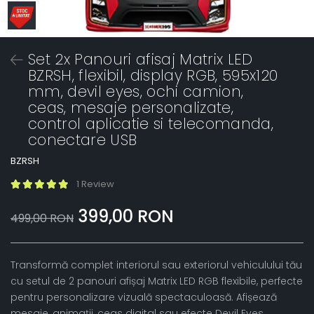
Set 2x Panouri afisaj Matrix LED
BZRSH, flexibil, display RGB, 595x120
mm, devil eyes, ochi camion,
ceas, mesaje personalizate,
control aplicatie si telecomanda,
conectare USB
BZRSH
1 Review
399,00 RON
499,00 RON
Transformă complet interiorul sau exteriorul vehiculului tău
cu setul de 2 panouri afișaj Matrix LED RGB flexibile, perfecte
pentru personalizare vizuală spectaculoasă. Afișează
mesaje, animații, ceas digital sau efecte Devil Eyes