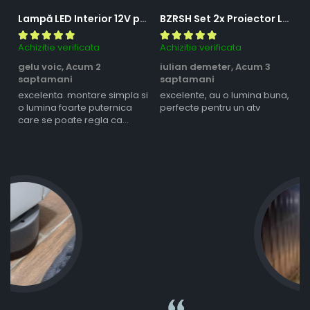
Lampă LED Interior 12V pentru Dubă, Camper și Rulotă - 180LED, 33 cm, 3 Temperaturii de Culoare, Intensitate Reglabilă, Iluminare Compartiment Marfă
BZRSH Set 2x Proiector LED Bufnita 50W Lupa 2 Faze Alb-Galben 12-24V Moto ATV
Achizitie verificata
Achizitie verificata
Ac
gelu voic,
Acum 2
iulian demeter,
Acum 3
m
saptamani
saptamani
s
excelenta. montare simpla si
excelente, au o lumina buna,
l
o lumina foarte puternica
perfecte pentru un atv
care se poate regla ca
intensitate