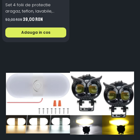
Set 4 folii de protectie
aragaz, teflon, lavabile,
reutilizabile, Negru/Gri
39,00 RON
50,00 RON
Adauga in cos