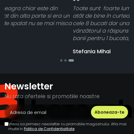
Toate sunt foarte luminoase și funcționează
n
atât de bine în curtea din spate. A primit toate
ca
cele 8 bucati dar una nu a funcționat,
vânzătorul a răspuns rapid și a rambursat
banii pentru 1 bucata, Multumesc
Stefania Mihai
Newsletter
Nu rata ofertele si promotiile noastre
Vreau sa primesc newsletter cu promotiile magazinului. Afla mai
multe in
Politica de Confidentialitate