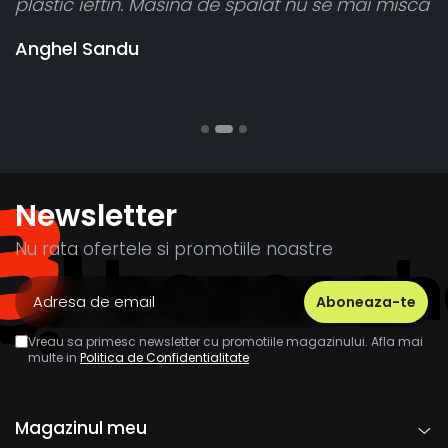
i misca
cele 8 bucati dar una nu a funcționat,
vânzătorul a răspuns rapid și a rambursat
banii pentru 1 bucata, Multumesc
Stefania Mihai
Newsletter
Nu rata ofertele si promotiile noastre
Vreau sa primesc newsletter cu promotiile magazinului. Afla mai
multe in
Politica de Confidentialitate
Magazinul meu