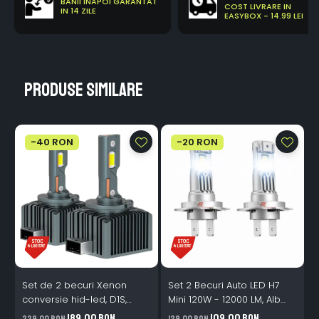
BANII INAPOI GARANTAT
COST LIVRARE IN
IN 14 ZILE
EASYBOX - 14.99 LEI
Produse similare
-40 RON
-20 RON
Set de 2 becuri Xenon
Set 2 Becuri Auto LED H7
conversie hid-led, D1S,
Mini 120W - 12000 LM, Alb
120W, 12.000lm, Canbus,
Rece 6500K, Canbus
189,00 RON
109,00 RON