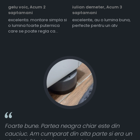
gelu voic,
Acum 2
iulian demeter,
Acum 3
m
saptamani
saptamani
s
excelenta. montare simpla si
excelente, au o lumina buna,
l
o lumina foarte puternica
perfecte pentru un atv
care se poate regla ca
intensitate
n
Toate sunt foarte luminoase și funcționează
era un
atât de bine în curtea din spate. A primit to