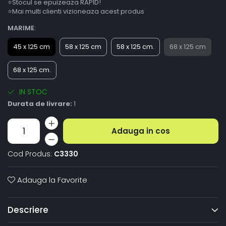
⭐Stocul se epuizeaza RAPID!
⭐Mai multi clienti vizioneaza acest produs
MARIME
:
45 x 125 cm
58 x 125 cm
58 x 125 cm.
68 x 125 cm
68 x 125 cm.
IN STOC
Durata de livrare:
1
Adauga in cos
Cod Produs:
C3330
Adauga la Favorite
Descriere