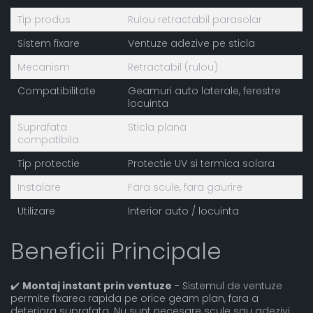
Tip produs
Rulou retractabil parasolar
Sistem fixare
Ventuze adezive pe sticla
Mecanism
Retractabil (rulou)
Compatibilitate
Geamuri auto laterale, ferestre
locuinta
Suprafata
Sticla plana
compatibila
Tip protectie
Protectie UV si termica solara
Instalare
Fara scule, fara gaurire
Utilizare
Interior auto / locuinta
Beneficii Principale
✔️
Montaj instant prin ventuze
- Sistemul de ventuze
permite fixarea rapida pe orice geam plan, fara a
deteriora suprafata. Nu sunt necesare scule sau adezivi