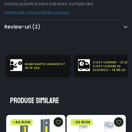
solutie practica, fara instalare complicata.
Informatii conformitate produs
Review-uri
(2)
COST LIVRARE - 21 LEI
BANII INAPOI GARANTAT
COST LIVRARE IN
IN 14 ZILE
EASYBOX - 14.99 LEI
Produse similare
-40 RON
-20 RON