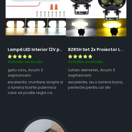
Lampă LED Interior 12V pentru Dubă, Camper și Rulotă - 180LED, 33 cm, 3 Temperaturii de Culoare, Intensitate Reglabilă, Iluminare Compartiment Marfă
BZRSH Set 2x Proiector LED Bufnita 50W Lupa 2 Faze Alb-Galben 12-24V Moto ATV
Achizitie verificata
Achizitie verificata
Ac
gelu voic,
Acum 2
iulian demeter,
Acum 3
m
saptamani
saptamani
s
excelenta. montare simpla si
excelente, au o lumina buna,
l
o lumina foarte puternica
perfecte pentru un atv
care se poate regla ca
intensitate