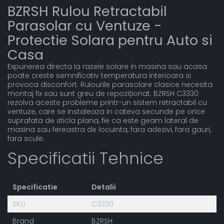
BZRSH Rulou Retractabil
Parasolar cu Ventuze -
Protectie Solara pentru Auto si
Casa
Expunerea directa la razele solare in masina sau acasa
poate creste semnificativ temperatura interioara si
provoca disconfort. Rulourile parasolare clasice necesita
montaj fix sau sunt greu de repoziționat. BZRSH C3330
rezolva aceste probleme printr-un sistem retractabil cu
ventuze, care se instaleaza in cateva secunde pe orice
suprafata de sticla plana, fie ca este geam lateral de
masina sau fereastra de locuinta, fara adezivi, fara gauri,
fara scule.
Specificatii Tehnice
Specificatie
Detalii
SKU
C3330
Brand
BZRSH