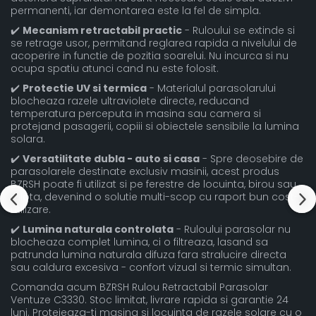
permanenti, iar demontarea este la fel de simpla.
✔️
Mecanism retractabil practic
- Ruloului se extinde si
se retrage usor, permitand reglarea rapida a nivelului de
acoperire in functie de pozitia soarelui. Nu incurca si nu
ocupa spatiu atunci cand nu este folosit.
✔️
Protectie UV si termica
- Materialul parasolarului
blocheaza razele ultraviolete directe, reducand
temperatura perceputa in masina sau camera si
protejand pasagerii, copiii si obiectele sensibile la lumina
solara.
✔️
Versatilitate dubla - auto si casa
- Spre deosebire de
parasolarele destinate exclusiv masinii, acest produs
BZRSH poate fi utilizat si pe ferestre de locuinta, birou sau
rulota, devenind o solutie multi-scop cu raport bun cost-
utilizare.
✔️
Lumina naturala controlata
- Ruloului parasolar nu
blocheaza complet lumina, ci o filtreaza, lasand sa
patrunda lumina naturala difuza fara stralucire directa
sau caldura excesiva - confort vizual si termic simultan.
Comanda acum BZRSH Rulou Retractabil Parasolar
Ventuze C3330. Stoc limitat, livrare rapida si garantie 24
luni. Protejeaza-ti masina si locuinta de razele solare cu o