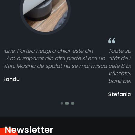
Toate sunt foarte luminoase și funcționează
 un
atât de bine în curtea din spate. A primit toate
isca
cele 8 bucati dar una nu a funcționat,
vânzătorul a răspuns rapid și a rambursat
banii pentru 1 bucata, Multumesc
Stefania Mihai
Newsletter