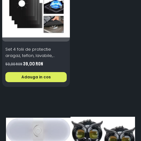
Set 4 folii de protectie
aragaz, teflon, lavabile,
reutilizabile, Negru/Gri
39,00 RON
50,00 RON
Adauga in cos