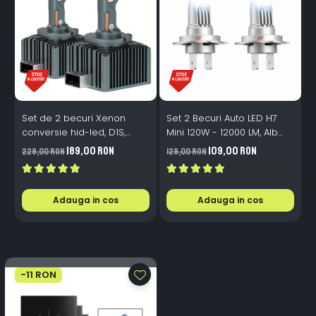
Set de 2 becuri Xenon
Set 2 Becuri Auto LED H7
conversie hid-led, D1S,
Mini 120W - 12000 LM, Alb
120W, 12.000lm, Canbus,
Rece 6500K, Canbus
189,00 RON
109,00 RON
229,00 RON
129,00 RON
3
Miez Cupru, Radiator
Integrat + Ventilator Răcire,
Aluminiu, Premium, Alb
Plug & Play, 12-18V
Rece
Adauga in cos
Adauga in cos
-11 RON