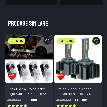
Produse similare
-10 RON
-40 RON
BZRSH Set 4 Proiectoare
Set de 2 becuri Xenon
S
Logo Audi LED Portiera A4
conversie hid-led, D1S,
M
A5 A6 A7 A8 Q3 Q5 Q7 - 12V
120W, 12.000lm, Canbus,
119,00 RON
189,00 RON
129,00 RON
229,00 RON
1
5W Plug & Play
Miez Cupru, Radiator
I