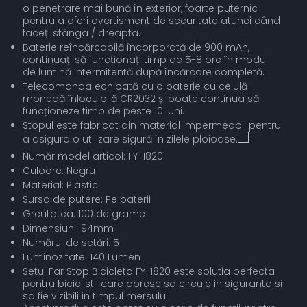
o penetrare mai bună în exterior, foarte puternic
pentru a oferi avertisment de securitate atunci când
faceți stânga / dreapta.
Baterie reîncărcabilă încorporată de 900 mAh,
continuați să funcționați timp de 5-8 ore în modul
de lumină intermitentă după încărcare completă.
Telecomanda echipată cu o baterie cu celulă
monedă înlocuibilă CR2032 și poate continua să
funcționeze timp de peste 10 luni.
Stopul este fabricat din material impermeabil pentru
a asigura o utilizare sigură în zilele ploioase.
Număr model articol: FY-1820
Culoare: Negru
Material: Plastic
Sursa de putere: Pe baterii
Greutatea: 100 de grame
Dimensiuni: 94mm
Numărul de setări: 5
Luminozitate: 140 Lumen
Setul Far Stop Bicicleta FY-1820 este solutia perfecta
pentru biciclistii care doresc sa circule in siguranta si
sa fie vizibili in timpul mersului.