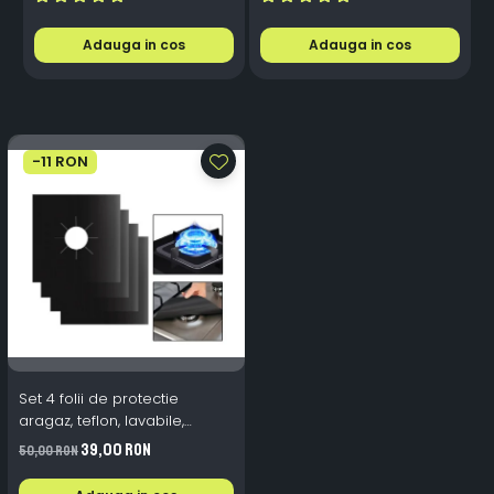
Aluminiu, Premium, Alb
P
Rece
Adauga in cos
Adauga in cos
-11 RON
Set 4 folii de protectie
aragaz, teflon, lavabile,
reutilizabile, Negru/Gri
39,00 RON
50,00 RON