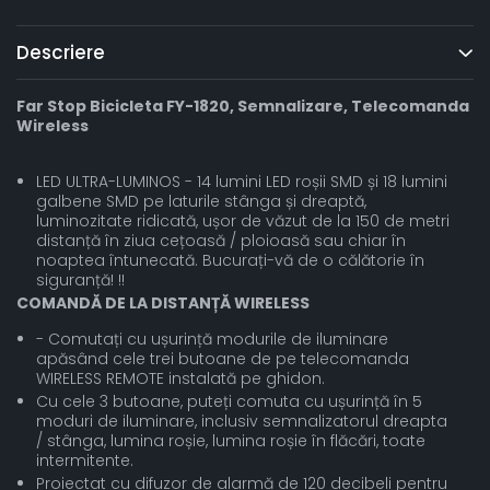
Descriere
Far Stop Bicicleta FY-1820, Semnalizare, Telecomanda
Wireless
LED ULTRA-LUMINOS - 14 lumini LED roșii SMD și 18 lumini
galbene SMD pe laturile stânga și dreaptă,
luminozitate ridicată, ușor de văzut de la 150 de metri
distanță în ziua cețoasă / ploioasă sau chiar în
noaptea întunecată. Bucurați-vă de o călătorie în
siguranță! !!
COMANDĂ DE LA DISTANȚĂ WIRELESS
- Comutați cu ușurință modurile de iluminare
apăsând cele trei butoane de pe telecomanda
WIRELESS REMOTE instalată pe ghidon.
Cu cele 3 butoane, puteți comuta cu ușurință în 5
moduri de iluminare, inclusiv semnalizatorul dreapta
/ stânga, lumina roșie, lumina roșie în flăcări, toate
intermitente.
Proiectat cu difuzor de alarmă de 120 decibeli pentru