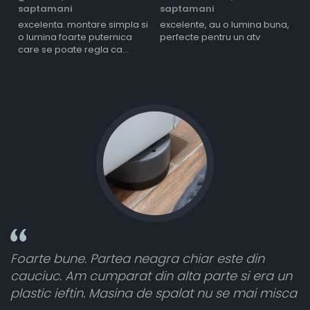
saptamani
saptamani
s
excelenta. montare simpla si
excelente, au o lumina buna,
l
o lumina foarte puternica
perfecte pentru un atv
care se poate regla ca
intensitate
este din
Toate sunt foarte luminoase și funcț
te si era un
atât de bine în curtea din spate. A pr
u se mai misca
cele 8 bucati dar una nu a funcționat,