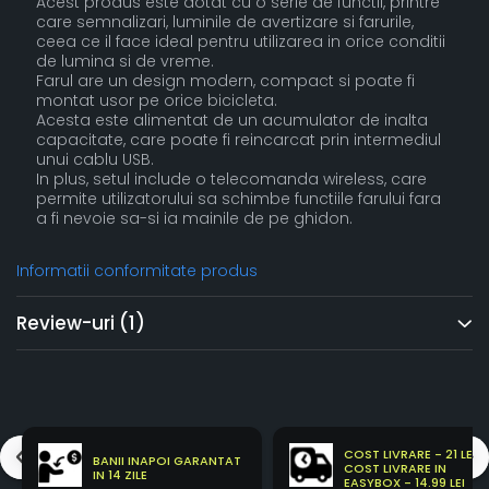
Acest produs este dotat cu o serie de functii, printre
care semnalizari, luminile de avertizare si farurile,
ceea ce il face ideal pentru utilizarea in orice conditii
de lumina si de vreme.
Farul are un design modern, compact si poate fi
montat usor pe orice bicicleta.
Acesta este alimentat de un acumulator de inalta
capacitate, care poate fi reincarcat prin intermediul
unui cablu USB.
In plus, setul include o telecomanda wireless, care
permite utilizatorului sa schimbe functiile farului fara
a fi nevoie sa-si ia mainile de pe ghidon.
Informatii conformitate produs
Review-uri
(1)
COST LIVRARE - 21 LEI
BANII INAPOI GARANTAT
COST LIVRARE IN
IN 14 ZILE
EASYBOX - 14.99 LEI