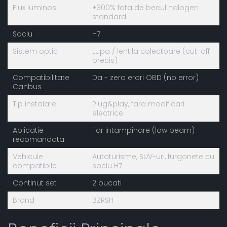
Flux luminos
+300% fata de becul halogen
standard
Soclu
H7
Sistem optic
Lupa / lentila colectoare (cut-off
precis)
Compatibilitate
Da - zero erori OBD (no error)
Canbus
Tip instalare
Plug&play, fara modificari
electrice
Aplicatie
Far intampinare (low beam)
recomandata
Vehicule
Autoturisme, SUV-uri, furgonete cu
compatibile
soclu H7
Continut set
2 bucati
Brand
BZRSH