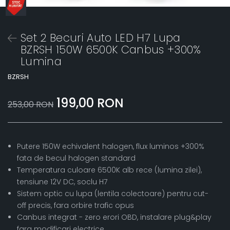
Set 2 Becuri Auto LED H7 Lupa
BZRSH 150W 6500K Canbus +300%
Lumina
BZRSH
199,00 RON
253,00 RON
Putere 150W echivalent halogen, flux luminos +300%
fata de becul halogen standard
Temperatura culoare 6500K alb rece (lumina zilei),
tensiune 12V DC, soclu H7
Sistem optic cu lupa (lentila colectoare) pentru cut-
off precis, fara orbire trafic opus
Canbus integrat - zero erori OBD, instalare plug&play
fara modificari electrice