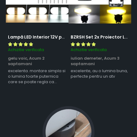
Lampă LED Interior 12V pentru Dubă, Camper și Rulotă - 180LED, 33 cm, 3 Temperaturii de Culoare, Intensitate Reglabilă, Iluminare Compartiment Marfă
BZRSH Set 2x Proiector LED Bufnita 50W Lupa 2 Faze Alb-Galben 12-24V Moto ATV
Achizitie verificata
Achizitie verificata
Ac
gelu voic,
Acum 2
iulian demeter,
Acum 3
m
saptamani
saptamani
s
excelenta. montare simpla si
excelente, au o lumina buna,
l
o lumina foarte puternica
perfecte pentru un atv
care se poate regla ca
intensitate