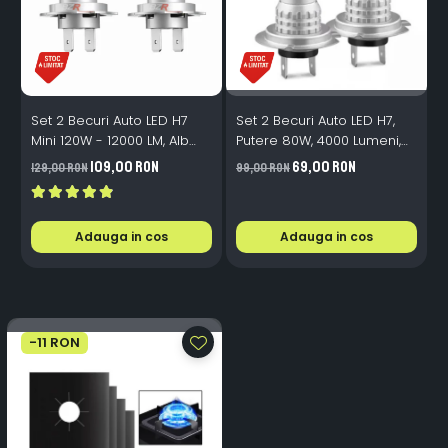
Set 2 Becuri Auto LED H7
Set 2 Becuri Auto LED H7,
S
Mini 120W - 12000 LM, Alb
Putere 80W, 4000 Lumeni,
M
Rece 6500K, Canbus
Lumină Alb Rece 6000K
A
109,00 RON
69,00 RON
129,00 RON
99,00 RON
1
Integrat + Ventilator Răcire,
Plug & Play, 12-18V
Adauga in cos
Adauga in cos
-11 RON