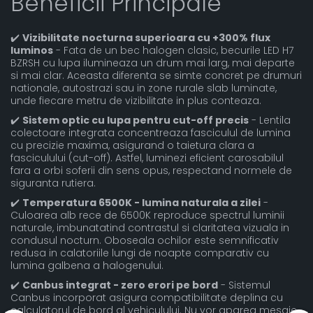
Beneficii Principale
✔️
Vizibilitate nocturna superioara cu +300% flux
luminos
- Fata de un bec halogen clasic, becurile LED H7
BZRSH cu lupa ilumineaza un drum mai larg, mai departe
si mai clar. Aceasta diferenta se simte concret pe drumuri
nationale, autostrazi sau in zone rurale slab luminate,
unde fiecare metru de vizibilitate in plus conteaza.
✔️
Sistem optic cu lupa pentru cut-off precis
- Lentila
colectoare integrata concentreaza fasciculul de lumina
cu precizie maxima, asigurand o taietura clara a
fasciculului (cut-off). Astfel, luminezi eficient carosabilul
fara a orbi soferii din sens opus, respectand normele de
siguranta rutiera.
✔️
Temperatura 6500K - lumina naturala a zilei
-
Culoarea alb rece de 6500K reproduce spectrul luminii
naturale, imbunatatind contrastul si claritatea vizuala in
condusul nocturn. Oboseala ochilor este semnificativ
redusa in calatoriile lungi de noapte comparativ cu
lumina galbena a halogenului.
✔️
Canbus integrat - zero erori pe bord
- Sistemul
Canbus incorporat asigura compatibilitate deplina cu
calculatorul de bord al vehiculului. Nu vor aparea mesaje