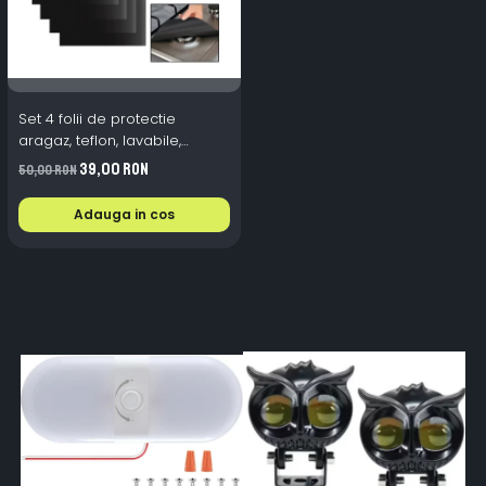
Set 4 folii de protectie
aragaz, teflon, lavabile,
reutilizabile, Negru/Gri
39,00 RON
50,00 RON
Adauga in cos