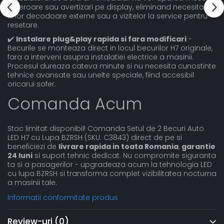
de eroare sau avertizari pe display, eliminand necesitatea
unor decodoare externe sau a vizitelor la service pentru
resetare.
✔️
Instalare plug&play rapida si fara modificari
-
Becurile se monteaza direct in locul becurilor H7 originale,
fara a interveni asupra instalatiei electrice a masinii.
Procesul dureaza cateva minute si nu necesita cunostinte
tehnice avansate sau unelte speciale, fiind accesibil
oricarui sofer.
Comanda Acum
Stoc limitat disponibil! Comanda Setul de 2 Becuri Auto
LED H7 cu Lupa BZRSH (SKU: C3843) direct de pe si
beneficiezi de
livrare rapida in toata Romania
,
garantie
24 luni
si suport tehnic dedicat. Nu compromite siguranta
ta si a pasagerilor - upgradeaza acum la tehnologia LED
cu lupa BZRSH si transforma complet vizibilitatea nocturna
a masinii tale.
Informatii conformitate produs
Review-uri
(0)