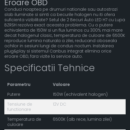
Eroare OBD
Conduci noaptea pe drumuri nationale sau autostrazi
slab iluminate si simti ca becurile halogen nu iti ofera
suficienta vizibilitate? Setul de 2 Becuri Auto LED H7 cu Lupa
BZRSH rezolva exact aceasta problema. Cu o putere
echivalenta de 150W si un flux luminos cu 300% mai mare
decat halogenul clasic, temperatura de culoare de 6500K
reproduce lumina naturala a zilei, reducand oboseala
ochilor in sesiuni lungi de condus nocturn. Instalarea
plug&play si sistemul Canbus integrat elimina orice
eroare OBD, fara vizite la service auto.
Specificatii Tehnice
Parametru
Valoare
Putere
150W (echivalent halogen)
Tensiune de
12V DC
functionare
Temperatura de
6500K (alb rece, lumina zilei)
culoare