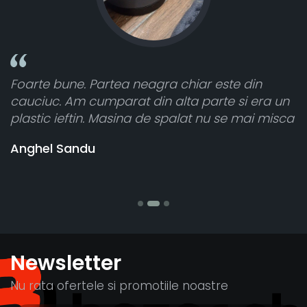
e din
Toate sunt foarte luminoase și funcțion
si era un
atât de bine în curtea din spate. A primi
 mai misca
cele 8 bucati dar una nu a funcționat,
vânzătorul a răspuns rapid și a ramburs
banii pentru 1 bucata, Multumesc
Stefania Mihai
Newsletter
Nu rata ofertele si promotiile noastre