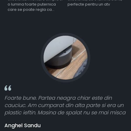
o lumina foarte puternica
perfecte pentru un atv
care se poate regla ca
intensitate
Foarte bune. Partea neagra chiar este din
T
cauciuc. Am cumparat din alta parte si era un
a
plastic ieftin. Masina de spalat nu se mai misca
c
v
Anghel Sandu
b