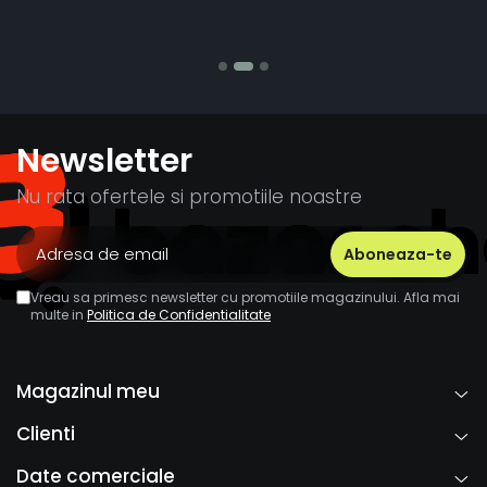
S
Newsletter
Nu rata ofertele si promotiile noastre
Vreau sa primesc newsletter cu promotiile magazinului. Afla mai
multe in
Politica de Confidentialitate
Magazinul meu
Clienti
Date comerciale