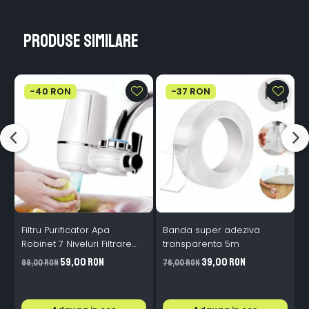
Produse similare
-40 RON
-37 RON
Filtru Purificator Apa
Banda super adeziva
S
Robinet 7 Niveluri Filtrare
transparenta 5m
Ceramice 2L/min
59,00 RON
39,00 RON
99,00 RON
76,00 RON
2