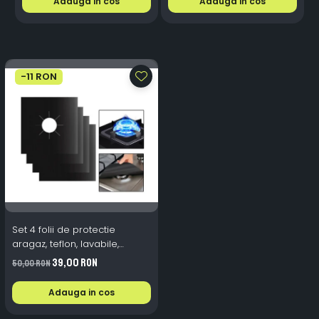
Adauga in cos
Adauga in cos
-11 RON
Set 4 folii de protectie
aragaz, teflon, lavabile,
reutilizabile, Negru/Gri
39,00 RON
50,00 RON
Adauga in cos