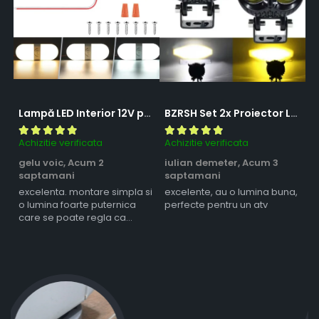
Lampă LED Interior 12V pentru Dubă, Camper și Rulotă - 180LED, 33 cm, 3 Temperaturii de Culoare, Intensitate Reglabilă, Iluminare Compartiment Marfă
BZRSH Set 2x Proiector LED Bufnita 50W Lupa 2 Faze Alb-Galben 12-24V Moto ATV
Achizitie verificata
Achizitie verificata
Ac
gelu voic,
Acum 2
iulian demeter,
Acum 3
m
saptamani
saptamani
s
excelenta. montare simpla si
excelente, au o lumina buna,
l
o lumina foarte puternica
perfecte pentru un atv
care se poate regla ca
intensitate