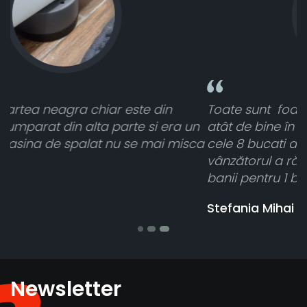
Toate sunt foarte luminoase și funcționează
n
atât de bine în curtea din spate. A primit toate
ca
cele 8 bucati dar una nu a funcționat,
vânzătorul a răspuns rapid și a rambursat
banii pentru 1 bucata, Multumesc
Stefania Mihai
Newsletter