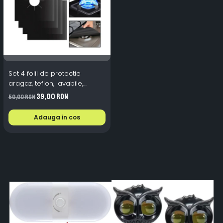
Set 4 folii de protectie
aragaz, teflon, lavabile,
reutilizabile, Negru/Gri
39,00 RON
50,00 RON
Adauga in cos