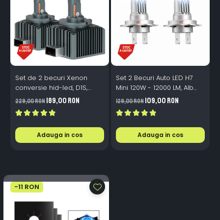
Set de 2 becuri Xenon
Set 2 Becuri Auto LED H7
conversie hid-led, D1S,
Mini 120W - 12000 LM, Alb
120W, 12.000lm, Canbus,
Rece 6500K, Canbus
189,00 RON
109,00 RON
229,00 RON
129,00 RON
3
Miez Cupru, Radiator
Integrat + Ventilator Răcire,
Aluminiu, Premium, Alb
Plug & Play, 12-18V
Rece
Adauga in cos
Adauga in cos
-11 RON