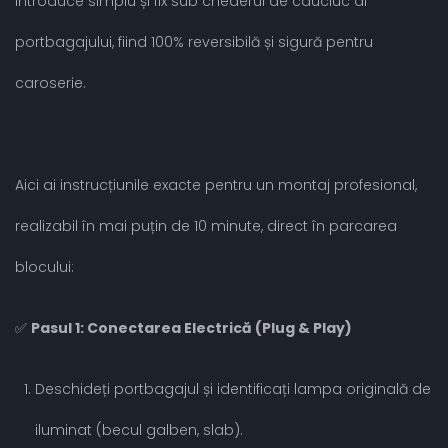
introduce simplu și fix sub chederul de cauciuc al
portbagajului, fiind 100% reversibilă și sigură pentru
caroserie.
Aici ai instrucțiunile exacte pentru un montaj profesional,
realizabil în mai puțin de 10 minute, direct în parcarea
blocului:
✅
Pasul 1: Conectarea Electrică (Plug & Play)
Deschideți portbagajul și identificați lampa originală de
iluminat (becul galben, slab).