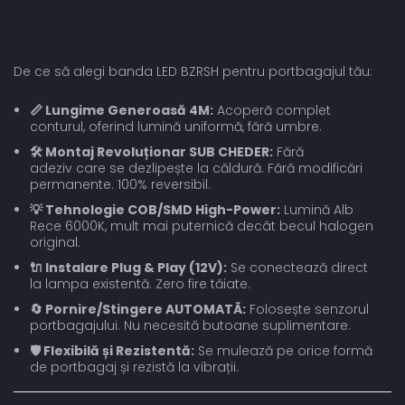
De ce să alegi banda LED BZRSH pentru portbagajul tău:
📏 Lungime Generoasă 4M:
Acoperă complet
conturul, oferind lumină uniformă, fără umbre.
🛠️ Montaj Revoluționar SUB CHEDER:
Fără
adeziv care se dezlipește la căldură. Fără modificări
permanente. 100% reversibil.
💡 Tehnologie COB/SMD High-Power:
Lumină Alb
Rece 6000K, mult mai puternică decât becul halogen
original.
🔌 Instalare Plug & Play (12V):
Se conectează direct
la lampa existentă. Zero fire tăiate.
🔄 Pornire/Stingere AUTOMATĂ:
Folosește senzorul
portbagajului. Nu necesită butoane suplimentare.
🛡️ Flexibilă și Rezistentă:
Se mulează pe orice formă
de portbagaj și rezistă la vibrații.