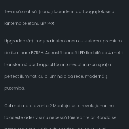
Te-ai săturat să îți cauți lucrurile în portbagaj folosind
lanterna telefonului? 🔦❌
Upgradează-ți mașina instantaneu cu sistemul premium
de iluminare BZRSH. Această bandă LED flexibilă de 4 metri
transformă portbagajul tău întunecat într-un spațiu
perfect iluminat, cu o lumină albă rece, modernă și
puternică.
Cel mai mare avantaj? Montajul este revoluționar: nu
folosește adeziv și nu necesită tăierea firelor! Banda se