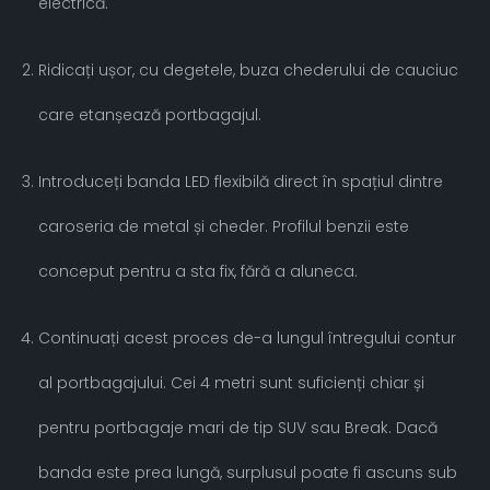
electrică.
Ridicați ușor, cu degetele, buza chederului de cauciuc
care etanșează portbagajul.
Introduceți banda LED flexibilă direct în spațiul dintre
caroseria de metal și cheder. Profilul benzii este
conceput pentru a sta fix, fără a aluneca.
Continuați acest proces de-a lungul întregului contur
al portbagajului. Cei 4 metri sunt suficienți chiar și
pentru portbagaje mari de tip SUV sau Break. Dacă
banda este prea lungă, surplusul poate fi ascuns sub