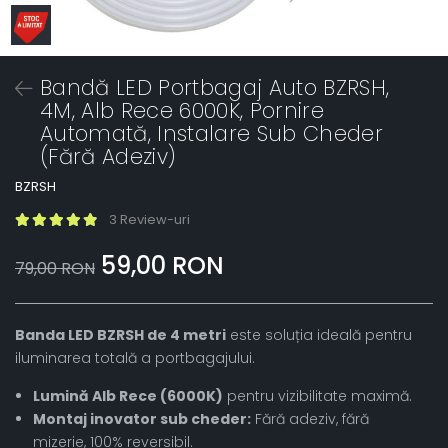
Bandă LED Portbagaj Auto BZRSH,
4M, Alb Rece 6000K, Pornire
Automată, Instalare Sub Cheder
(Fără Adeziv)
BZRSH
3 Review-uri
59,00 RON
79,00 RON
Banda LED BZRSH de 4 metri
este soluția ideală pentru
iluminarea totală a portbagajului.
Lumină Alb Rece (6000K)
pentru vizibilitate maximă.
Montaj inovator sub cheder:
Fără adeziv, fără
mizerie, 100% reversibil.