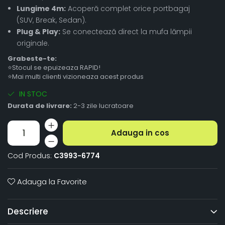
Lungime 4m:
Acoperă complet orice portbagaj
(SUV, Break, Sedan).
Plug & Play:
Se conectează direct la mufa lămpii
originale.
Grabeste-te:
⭐Stocul se epuizeaza RAPID!
⭐Mai multi clienti vizioneaza acest produs
IN STOC
Durata de livrare:
2-3 zile lucratoare
Adauga in cos
Cod Produs:
C3993-6774
Adauga la Favorite
Descriere