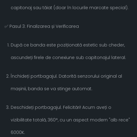
capitonaj sau tăiat (doar în locurile marcate special).
✅ Pasul 3: Finalizarea și Verificarea
După ce banda este poziționată estetic sub cheder,
ascundeți firele de conexiune sub capitonajul lateral.
Închideți portbagajul. Datorită senzorului original al
mașinii, banda se va stinge automat.
Deschideți portbagajul. Felicitări! Acum aveți o
vizibilitate totală, 360°, cu un aspect modern "alb rece"
6000K.