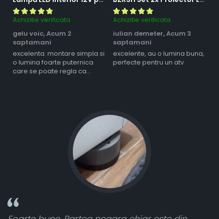
Achizitie verificata
Achizitie verificata
Ac
gelu voic,
Acum 2
iulian demeter,
Acum 3
m
saptamani
saptamani
s
excelenta. montare simpla si
excelente, au o lumina buna,
l
o lumina foarte puternica
perfecte pentru un atv
care se poate regla ca
intensitate
ea neagra chiar este din
Toate sunt foarte lu