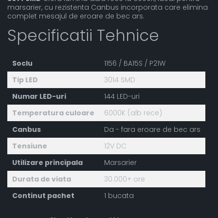
marsarier, cu rezistenta Canbus incorporata care elimina
complet mesajul de eroare de bec ars.
Specificatii Tehnice
Soclu
1156 / BA15S / P21W
Tip LED
3014 SMD
Numar LED-uri
144 LED-uri
Temperatura culoare
6000K (alb rece)
Canbus
Da - fara eroare de bec ars
Tensiune
12V DC
Utilizare principala
Marsarier
Durata de viata
30.000+ ore
Continut pachet
1 bucata