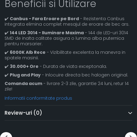
Beneficii si Utilizare
✔️
Canbus - Fara Eroare pe Bord
- Rezistenta Canbus
integrata elimina complet mesajul de eroare de bec ars.
✔️
144 LED 3014 - Iluminare Maxima
- 144 de LED-uri 3014
SMD de inalta calitate asigura o lumina alba puternica
pentru marsarier.
✔️
6000K Alb Rece
- Vizibilitate excelenta la manevra in
spatele masinii.
✔️
30.000+ Ore
- Durata de viata exceptonala.
✔️
Plug and Play
- Inlocuire directa bec halogen original.
Comanda acum
- livrare 2-3 zile, garantie 24 luni, retur 14
zile!
Informatii conformitate produs
Review-uri
(0)