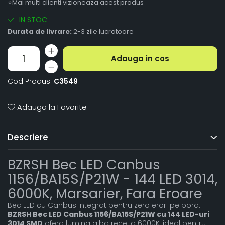
⭐Mai multi clienti vizioneaza acest produs
IN STOC
Durata de livrare:
2-3 zile lucratoare
Adauga in cos
Cod Produs:
C3549
Adauga la Favorite
Descriere
BZRSH Bec LED Canbus
1156/BA15S/P21W - 144 LED 3014,
6000K, Marsarier, Fara Eroare
Bec LED cu Canbus integrat pentru zero erori pe bord.
BZRSH Bec LED Canbus 1156/BA15S/P21W cu 144 LED-uri
3014 SMD
ofera lumina alba rece la 6000K, ideal pentru