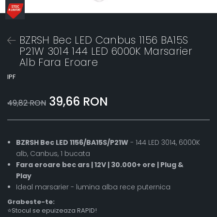
BZRSH Bec LED Canbus 1156 BA15S
P21W 3014 144 LED 6000K Marsarier
Alb Fara Eroare
IPF
39,66 RON
49,82 RON
BZRSH Bec LED 1156/BA15S/P21W
- 144 LED 3014, 6000K
alb, Canbus, 1 bucata
Fara eroare bec ars | 12V | 30.000+ ore | Plug &
Play
Ideal marsarier - lumina alba rece puternica
Grabeste-te:
⭐Stocul se epuizeaza RAPID!