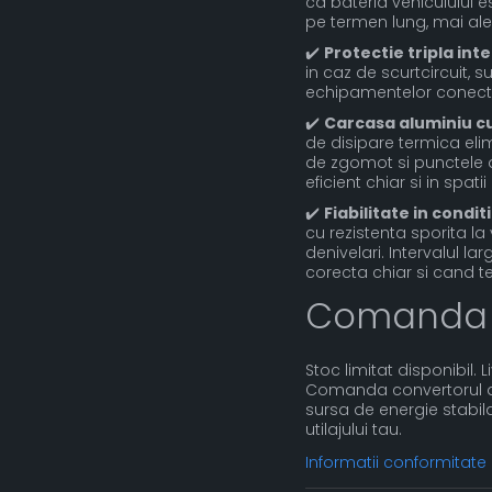
ca bateria vehiculului e
pe termen lung, mai ales 
✔️
Protectie tripla int
in caz de scurtcircuit, s
echipamentelor conectat
✔️
Carcasa aluminiu cu
de disipare termica elim
de zgomot si punctele 
eficient chiar si in spa
✔️
Fiabilitate in conditi
cu rezistenta sporita la
denivelari. Intervalul l
corecta chiar si cand te
Comanda
Stoc limitat disponibil. 
Comanda convertorul de 
sursa de energie stabil
utilajului tau.
Informatii conformitate