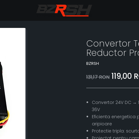
Convertor T
Reductor P
BZRSH
119,00 
131,17 RON
Convertor 24V DC → 12
36V
Eficienta energetica 
aripioare
Protectie tripla: scurt
Proiectat pentru camioa