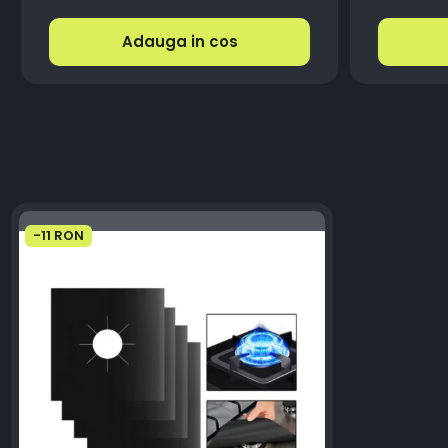
Adauga in cos
-11 RON