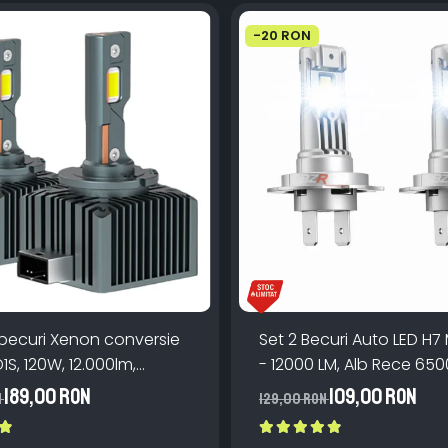
-20 RON
 becuri Xenon conversie
Set 2 Becuri Auto LED H7 
D1S, 120W, 12.000lm,
- 12000 LM, Alb Rece 650
Miez Cupru, Radiator
Canbus Integrat + Venti
189,00 RON
109,00 RON
N
129,00 RON
, Premium, Alb Rece
Răcire, Plug & Play, 12-18