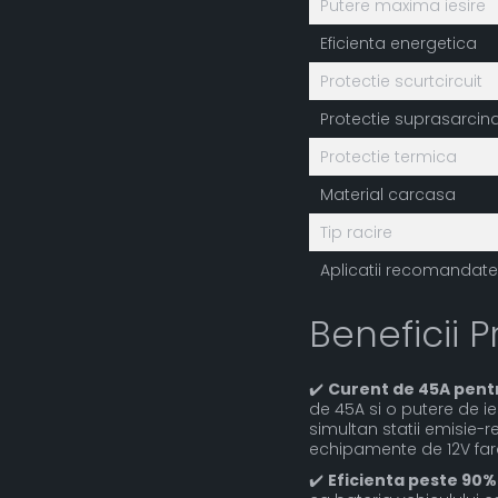
Putere maxima iesire
Eficienta energetica
Protectie scurtcircuit
Protectie suprasarcin
Protectie termica
Material carcasa
Tip racire
Aplicatii recomandate
Beneficii P
✔️
Curent de 45A pent
de 45A si o putere de i
simultan statii emisie-re
echipamente de 12V far
✔️
Eficienta peste 90%