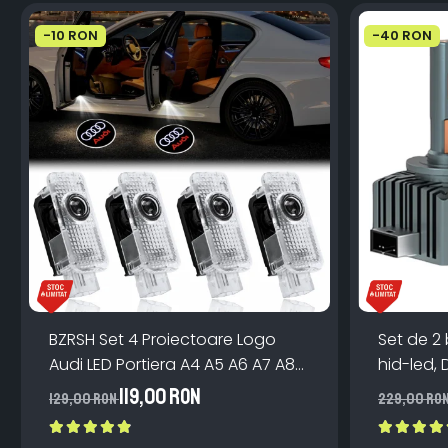
-10 RON
-40 RON
BZRSH Set 4 Proiectoare Logo
Set de 2
Audi LED Portiera A4 A5 A6 A7 A8
hid-led, 
Q3 Q5 Q7 - 12V 5W Plug & Play
Canbus, 
119,00 RON
129,00 RON
229,00 RO
Aluminiu