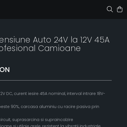
ensiune Auto 24V la 12V 45A
rofesional Camioane
RON
V DC, curent iesire 45A nominal, interval intrare 18V-
peste 90%, carcasa aluminiu cu racire pasiva prin
circuit, suprasarcina si supraincalzire
ne si utilaje grele, rezistent la vibratii industriale