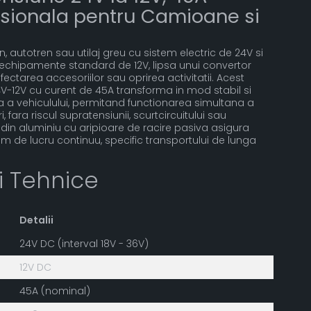
esionala pentru Camioane si
 autotren sau utilaj greu cu sistem electric de 24V si
 echipamente standard de 12V, lipsa unui convertor
ectarea accesoriilor sau oprirea activitatii. Acest
V-12V cu curent de 45A transforma in mod stabil si
ca a vehiculului, permitand functionarea simultana a
fara riscul supratensiunii, scurtcircuitului sau
 din aluminiu cu aripioare de racire pasiva asigura
gim de lucru continuu, specific transportului de lunga
ii Tehnice
Detalii
24V DC (interval 18V - 36V)
12V DC
45A (nominal)