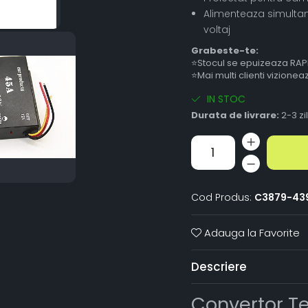
Alimenteaza simultan 
voltaj
Grabeste-te:
⭐Stocul se epuizeaza RAP
⭐Mai multi clienti vizione
IN STOC
Durata de livrare:
2-3 zi
Cod Produs:
C3879-43
Adauga la Favorite
Descriere
Convertor Te