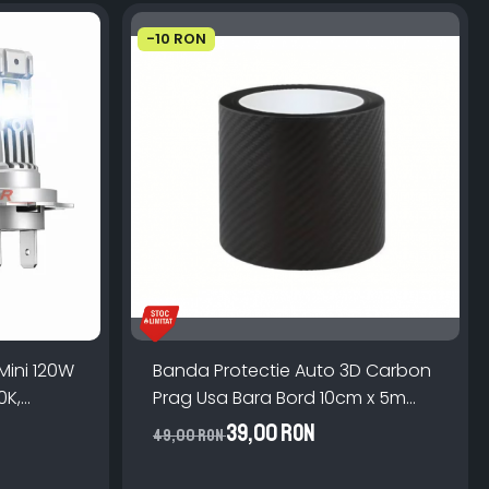
-10 RON
Mini 120W
Banda Protectie Auto 3D Carbon
0K,
Prag Usa Bara Bord 10cm x 5m
lator
Impermeabila
39,00 RON
49,00 RON
V