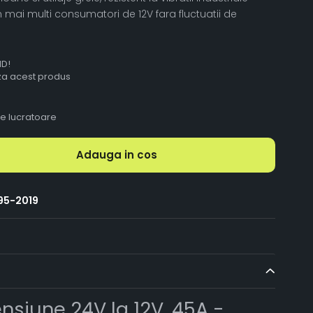
mai multi consumatori de 12V fara fluctuatii de
ID!
aza acest produs
le lucratoare
Adauga in cos
95-2019
nsiune 24V la 12V, 45A -