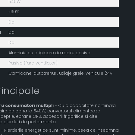
540W
>90%
Da
a
Da
Da
Aluminiu cu aripioare de racire pasiva
Pasiva (fara ventilator)
Camioane, autotrenuri, utilaje grele, vehicule 24V
rincipale
ru consumatori multipli
- Cu o capacitate nominala
esire de pana la 540W, convertorul alimenteaza
ceptie, ecrane GPS, accesorii frigorifice si alte
a pierderi de performanta.
- Pierderile energetice sunt minime, ceea ce inseamna