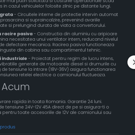
ste mai putin solicitata si costurile operationale scad
in cazul vehiculelor folosite zilnic pe distante lungi.
egrata
- Circuitele interne de protectie intervin automat
uprasarcina si supraincalzire, prevenind avariile
e si prelungind durata de viata a convertorului.
 racire pasiva
- Constructia din aluminiu cu aripioare
ina necesitatea unui ventilator intern, reducand nivelul
de defectare mecanica. Racirea pasiva functioneaza
tii inguste din cabina sau compartimentul tehnic.
i industriale
- Proiectat pentru regim de lucru intens,
 vibratiile generate de motoarele diesel si drumurile cu
arg de tensiune la intrare (18V-36V) asigura functionarea
nsiunea retelei electrice a camionului fluctueaza.
 Acum
Livrare rapida in toata Romania. Garantie 24 luni.
tensiune 24V-12V 45A direct de pe si asigura-ti o
a pentru toate accesoriile de 12V ale camionului sau
 produs