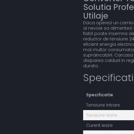
Solutia Prof
Utilaje
Daca operezi un camion,
ai nevoie sa alimentezi
fiabil poate insemna def
reductor de tensiune 24
eficient energia electri
mai multor consumatori, 
supraincalzirii. Carcasa
disiparea caldurii in re
durata.
Specificat
Specificatie
Tensiune intrare
Tensiune iesire
Curent iesire