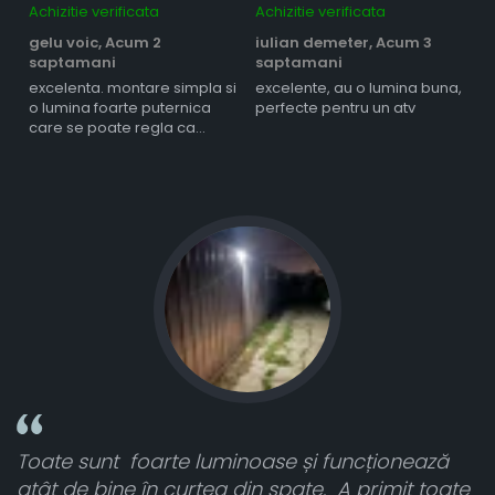
Achizitie verificata
Achizitie verificata
Ac
gelu voic,
Acum 2
iulian demeter,
Acum 3
m
saptamani
saptamani
s
excelenta. montare simpla si
excelente, au o lumina buna,
l
o lumina foarte puternica
perfecte pentru un atv
care se poate regla ca
intensitate
Toate sunt foarte luminoase și funcționează
n
atât de bine în curtea din spate. A primit toate