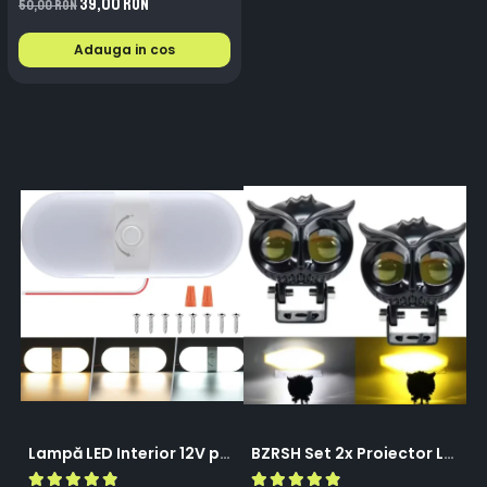
39,00 RON
50,00 RON
Adauga in cos
Lampă LED Interior 12V pentru Dubă, Camper și Rulotă - 180LED, 33 cm, 3 Temperaturii de Culoare, Intensitate Reglabilă, Iluminare Compartiment Marfă
BZRSH Set 2x Proiector LED Bufnita 50W Lupa 2 Faze Alb-Galben 12-24V Moto ATV