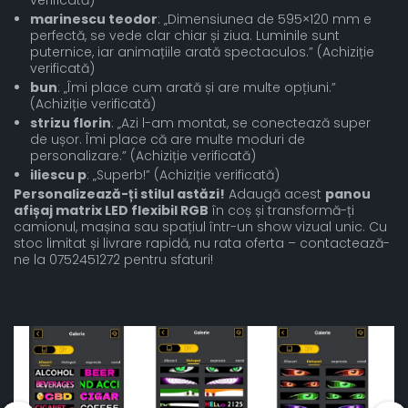
marinescu teodor
: „Dimensiunea de 595×120 mm e
perfectă, se vede clar chiar și ziua. Luminile sunt
puternice, iar animațiile arată spectaculos.” (Achiziție
verificată)
bun
: „Îmi place cum arată și are multe opțiuni.”
(Achiziție verificată)
strizu florin
: „Azi l-am montat, se conectează super
de ușor. Îmi place că are multe moduri de
personalizare.” (Achiziție verificată)
iliescu p
: „Superb!” (Achiziție verificată)
Personalizează-ți stilul astăzi!
Adaugă acest
panou
afișaj matrix LED flexibil RGB
în coș și transformă-ți
camionul, mașina sau spațiul într-un show vizual unic. Cu
stoc limitat și livrare rapidă, nu rata oferta – contactează-
ne la 0752451272 pentru sfaturi!