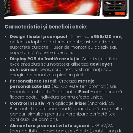
Caracteristici și beneficii cheie:
Design flexibil și compact
: Dimensiuni
595x120 mm
,
perfect adaptabil pe ferestre auto, uși, pereți sau
suprafețe curbate – ușor de montat cu adeziv sau
suporturi, fără unelte speciale.
Display RGB de înaltă rezoluție
: Culori vii, claritate
excelentă ziua sau noaptea; afișează
devil eyes
ochi camion
, ceas, scroll text, flash animații sau
imagini personalizate pixel cu pixel.
Personalizare totală
: Creează
mesaje
personalizate LED
(ex: „Oprește-te!”, promoții) sau
modele prestabilite în aplicația
iPixel
– configurează
fiecare cadru individual pentru efecte unice.
Control intuitiv
: Prin aplicație
iPixel
(Android/iOS,
Bluetooth) sau telecomandă; conectează mai multe
panouri simultan pentru sincronizare perfectă (ex:
ochi dubli pe camion).
Alimentare și conectivitate ușoară
: USB 5V/2A
(compatibil cu powerbank, priză auto), cablu lung de