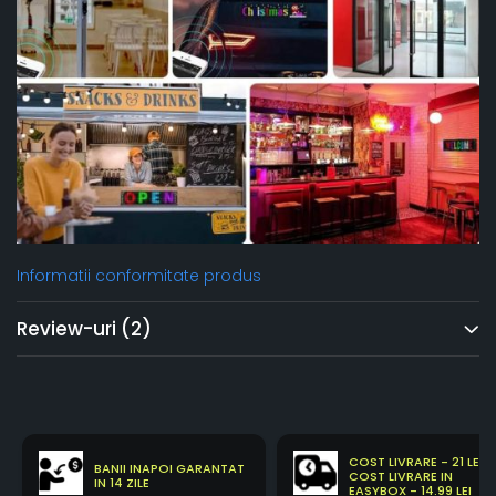
Informatii conformitate produs
Review-uri
(2)
COST LIVRARE - 21 LEI
BANII INAPOI GARANTAT
COST LIVRARE IN
IN 14 ZILE
EASYBOX - 14.99 LEI