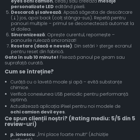
eyes ochi camion
, ceas) sau creează
mesaje
personalizate LED
editând pixeli.
Descarcă și salvează
: Apasă săgeata de descărcare
(⤓) jos, apoi back (colț stânga-sus). Repetă pentru
panouri multiple – primul se deconectează automat la
al doilea.
Sincronizează
: Oprește curentul, repornește –
panourile rulează sincronizat!
Resetare (dacă e nevoie)
: Din setări > șterge ecranul
pentru reset din fabrică.
Gata în sub 10 minute!
Fixează panoul pe geam sau
suprafață curată.
Cum se întreține?
Curăță cu o lavetă moale și apă – evită substanțe
chimice.
Verifică conexiunea USB periodic pentru performanță
optimă.
Actualizează aplicația iPixel pentru noi modele de
ochi camion devil eyes
.
Ce spun clienții noștri? (Rating mediu: 5/5 din 5
review-uri)
p. ionescu
: „Îmi place foarte mult!” (Achiziție
verificată)