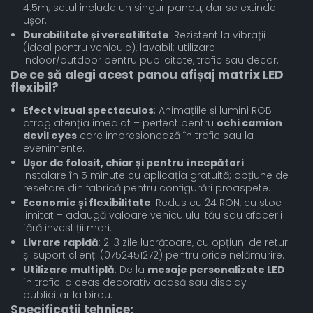
4.5m; setul include un singur panou, dar se extinde
ușor.
Durabilitate și versatilitate
: Rezistent la vibrații
(ideal pentru vehicule), lavabil; utilizare
indoor/outdoor pentru publicitate, trafic sau decor.
De ce să alegi acest panou afișaj matrix LED
flexibil?
Efect vizual spectaculos
: Animațiile și lumini RGB
atrag atenția imediat – perfect pentru
ochi camion
devil eyes
care impresionează în trafic sau la
evenimente.
Ușor de folosit, chiar și pentru începători
:
Instalare în 5 minute cu aplicația gratuită; opțiune de
resetare din fabrică pentru configurări proaspete.
Economie și flexibilitate
: Redus cu 24 RON, cu stoc
limitat – adaugă valoare vehiculului tău sau afacerii
fără investiții mari.
Livrare rapidă
: 2-3 zile lucrătoare, cu opțiuni de retur
și suport clienți (0752451272) pentru orice nelămurire.
Utilizare multiplă
: De la
mesaje personalizate LED
în trafic la ceas decorativ acasă sau display
publicitar la birou.
Specificații tehnice: