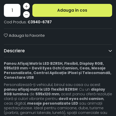
Adauga in cos
Cod Produs:
C3940-6787
Adauga la Favorite
Descriere
Panou Afișaj Matrix LED BZRSH, Flexibil, Display RGB,
595x120 mm – Devil Eyes Ochi Camion, Ceas, Mesaje
Personalizate, Control Aplicație iPixel și Telecomandă,
Conectare USB
Personalizează-ți vehiculul, biroul sau casa cu acest
panou afișaj matrix LED flexibil BZRSH
! Cu un
display
RGB luminos
de
595x120 mm
, acest panou oferă rezoluție
clară și culori vibrante pentru
devil eyes ochi camion
,
ceas digital,
mesaje personalizate LED
sau animații
spectaculoase. Ideal pentru camioane, dube, turisme
(parbriz, geamuri laterale, lunetă), spații comerciale sau