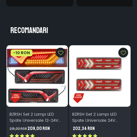
Recomandari
-10 RON
BZRSH Set 2 Lampi LED
BZRSH Set 2 Lampi LED
B
Spate Universale 12-24V
Spate Universale 24V
S
Semnalizare 46x13cm Rosu
Semnalizare Dinamica
209,00 RON
202,34 RON
219,00 RON
1
Chihlimbar Alb
46x13cm Rosu Galben Alb