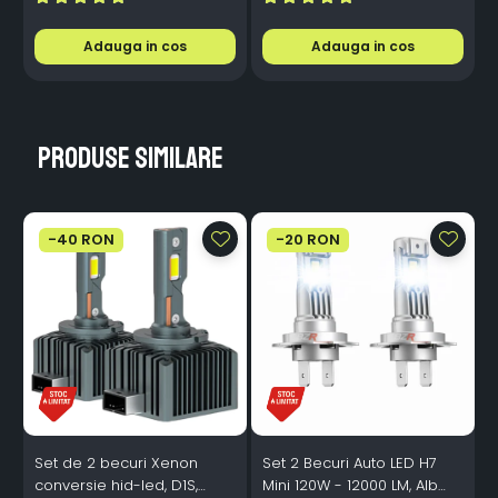
Adauga in cos
Adauga in cos
Produse similare
-40 RON
-20 RON
Set de 2 becuri Xenon
Set 2 Becuri Auto LED H7
conversie hid-led, D1S,
Mini 120W - 12000 LM, Alb