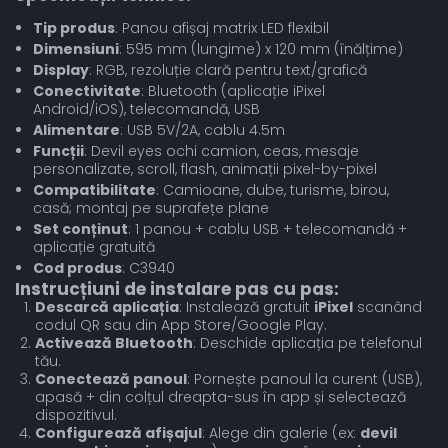
Tip produs
: Panou afișaj matrix LED flexibil
Dimensiuni
: 595 mm (lungime) x 120 mm (înălțime)
Display
: RGB, rezoluție clară pentru text/grafică
Conectivitate
: Bluetooth (aplicație iPixel
Android/iOS), telecomandă, USB
Alimentare
: USB 5V/2A, cablu 4.5m
Funcții
: Devil eyes ochi camion, ceas, mesaje
personalizate, scroll, flash, animații pixel-by-pixel
Compatibilitate
: Camioane, dube, turisme, birou,
casă; montaj pe suprafețe plane
Set conținut
: 1 panou + cablu USB + telecomandă +
aplicație gratuită
Cod produs
: C3940
Instrucțiuni de instalare pas cu pas:
Descarcă aplicația
: Instalează gratuit
iPixel
scanând
codul QR sau din App Store/Google Play.
Activează Bluetooth
: Deschide aplicația pe telefonul
tău.
Conectează panoul
: Pornește panoul la curent (USB),
apasă + din colțul dreapta-sus în app și selectează
dispozitivul.
Configurează afișajul
: Alege din galerie (ex:
devil